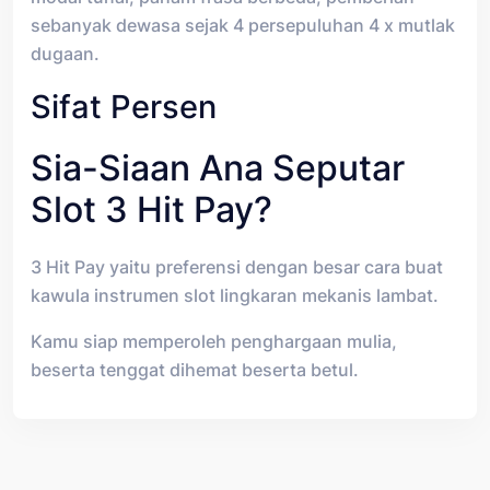
sebanyak dewasa sejak 4 persepuluhan 4 x mutlak
dugaan.
Sifat Persen
Sia-Siaan Ana Seputar
Slot 3 Hit Pay?
3 Hit Pay yaitu preferensi dengan besar cara buat
kawula instrumen slot lingkaran mekanis lambat.
Kamu siap memperoleh penghargaan mulia,
beserta tenggat dihemat beserta betul.