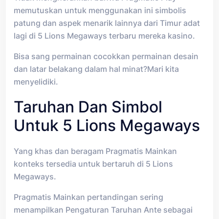
memutuskan untuk menggunakan ini simbolis
patung dan aspek menarik lainnya dari Timur adat
lagi di 5 Lions Megaways terbaru mereka kasino.
Bisa sang permainan cocokkan permainan desain
dan latar belakang dalam hal minat?Mari kita
menyelidiki.
Taruhan Dan Simbol
Untuk 5 Lions Megaways
Yang khas dan beragam Pragmatis Mainkan
konteks tersedia untuk bertaruh di 5 Lions
Megaways.
Pragmatis Mainkan pertandingan sering
menampilkan Pengaturan Taruhan Ante sebagai