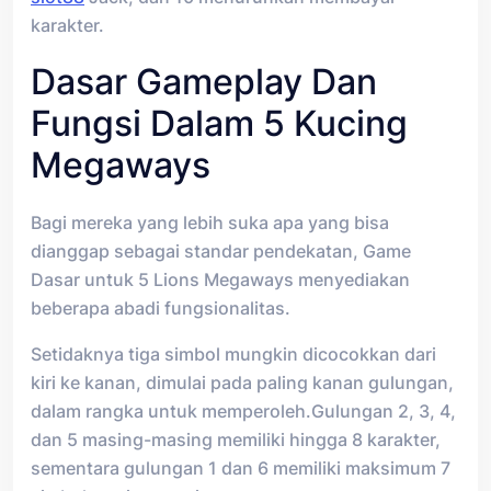
karakter.
Dasar Gameplay Dan
Fungsi Dalam 5 Kucing
Megaways
Bagi mereka yang lebih suka apa yang bisa
dianggap sebagai standar pendekatan, Game
Dasar untuk 5 Lions Megaways menyediakan
beberapa abadi fungsionalitas.
Setidaknya tiga simbol mungkin dicocokkan dari
kiri ke kanan, dimulai pada paling kanan gulungan,
dalam rangka untuk memperoleh.Gulungan 2, 3, 4,
dan 5 masing-masing memiliki hingga 8 karakter,
sementara gulungan 1 dan 6 memiliki maksimum 7