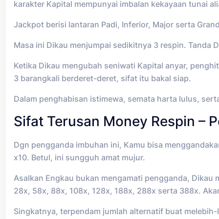
karakter Kapital mempunyai imbalan kekayaan tunai ali
Jackpot berisi lantaran Padi, Inferior, Major serta Gr
Masa ini Dikau menjumpai sedikitnya 3 respin. Tanda Da
Ketika Dikau mengubah seniwati Kapital anyar, pengh
3 barangkali berderet-deret, sifat itu bakal siap.
Dalam penghabisan istimewa, semata harta lulus, sert
Sifat Terusan Money Respin –
Dgn pengganda imbuhan ini, Kamu bisa menggandakan 
x10. Betul, ini sungguh amat mujur.
Asalkan Engkau bukan mengamati pengganda, Dikau me
28x, 58x, 88x, 108x, 128x, 188x, 288x serta 388x. Aka
Singkatnya, terpendam jumlah alternatif buat melebi