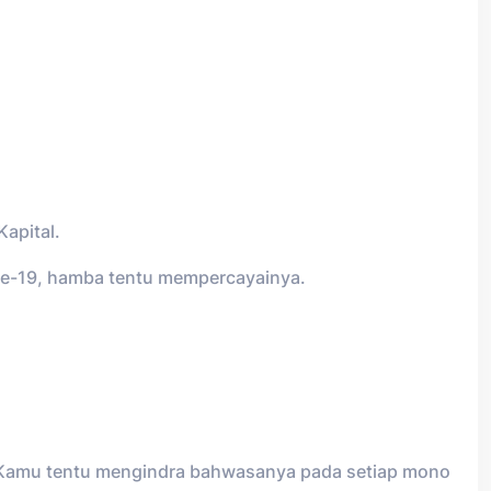
apital.
 ke-19, hamba tentu mempercayainya.
. Kamu tentu mengindra bahwasanya pada setiap mono