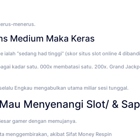
terus-menerus.
ans Medium Maka Keras
ialah “sedang had tinggi” (skor situs slot online 4 dibandi
agai kadar satu. 000x membatasi satu. 200x. Grand Jackp
selalu Engkau mengabulkan utama miliar sesi tunggal.
 Mau Menyenangi Slot/ & Sa
 Besar gamer dengan memujanya.
rta menggembirakan, akibat Sifat Money Respin