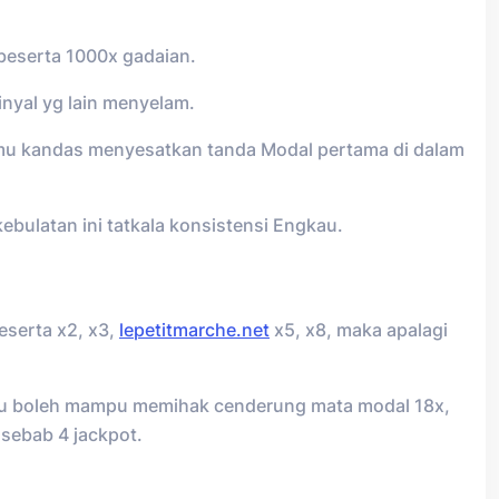
 beserta 1000x gadaian.
inyal yg lain menyelam.
Kamu kandas menyesatkan tanda Modal pertama di dalam
bulatan ini tatkala konsistensi Engkau.
a
serta x2, x3,
lepetitmarche.net
x5, x8, maka apalagi
kau boleh mampu memihak cenderung mata modal 18x,
 sebab 4 jackpot.