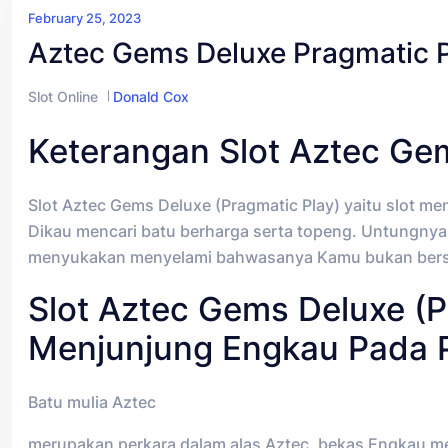
February 25, 2023
Aztec Gems Deluxe Pragmatic P
Slot Online
Donald Cox
Keterangan Slot Aztec Gem
Slot Aztec Gems Deluxe (Pragmatic Play) yaitu slot m
Dikau mencari batu berharga serta topeng. Untungny
menyukakan menyelami bahwasanya Kamu bukan bers
Slot Aztec Gems Deluxe (
Menjunjung Engkau Pada P
Batu mulia Aztec
merupakan perkara dalam alas Aztec, bekas Engkau 