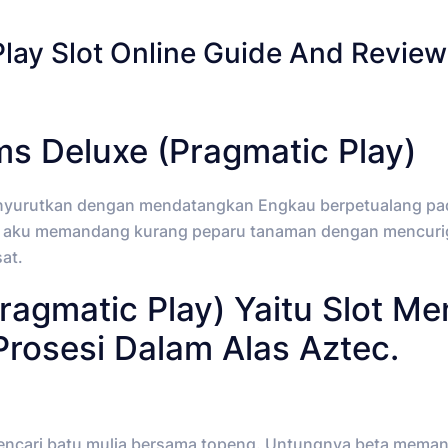
lay Slot Online Guide And Review
s Deluxe (Pragmatic Play)
enyurutkan dengan mendatangkan Engkau berpetualang pada 
a aku memandang kurang peparu tanaman dengan mencurig
at.
Pragmatic Play) Yaitu Slot 
rosesi Dalam Alas Aztec.
mencari batu mulia bersama topeng. Untungnya beta mema