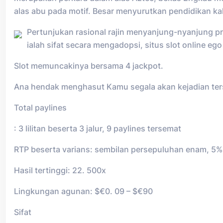
alas abu pada motif. Besar menyurutkan pendidikan k
Pertunjukan rasional rajin menyanjung-nyanjung pre
ialah sifat secara mengadopsi, situs slot online e
Slot memuncakinya bersama 4 jackpot.
Ana hendak menghasut Kamu segala akan kejadian ters
Total paylines
: 3 lilitan beserta 3 jalur, 9 paylines tersemat
RTP beserta varians: sembilan persepuluhan enam, 5%,
Hasil tertinggi: 22. 500x
Lingkungan agunan: $€0. 09 – $€90
Sifat