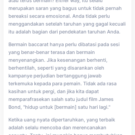
atau terus bermain? Either way, itu selalu
merupakan saran yang bagus untuk tidak pernah
bereaksi secara emosional. Anda tidak perlu
menggandakan setelah taruhan yang gagal kecuali
itu adalah bagian dari pendekatan taruhan Anda.
Bermain baccarat hanya perlu dibatasi pada sesi
yang benar-benar terasa dan bermain
menyenangkan. Jika kesenangan berhenti,
berhentilah, seperti yang disarankan oleh
kampanye perjudian bertanggung jawab
terkemuka kepada para pemain. Tidak ada rasa
kasihan untuk pergi, dan jika kita dapat
memparafrasekan salah satu judul film James
Bond, "hidup untuk [bermain] satu hari lagi."
Ketika uang nyata dipertaruhkan, yang terbaik
adalah selalu mencoba dan merencanakan