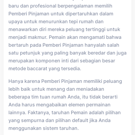
baru dan profesional berpengalaman memilih
Pemberi Pinjaman untuk dipertaruhkan dalam
upaya untuk menurunkan tepi rumah dan
menawarkan diri mereka peluang tertinggi untuk
menjadi makmur. Pemain akan mengamati bahwa
bertaruh pada Pemberi Pinjaman hanyalah salah
satu petunjuk yang paling banyak beredar dan juga
merupakan komponen inti dari sebagian besar
metode baccarat yang tersedia.
Hanya karena Pemberi Pinjaman memiliki peluang
lebih baik untuk menang dan meniadakan
beberapa tim tuan rumah Anda, itu tidak berarti
Anda harus mengabaikan elemen permainan
lainnya. Faktanya, taruhan Pemain adalah pilihan
yang sempurna dan pilihan default jika Anda
menggunakan sistem taruhan.