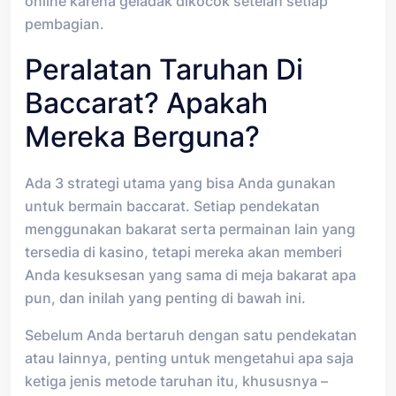
online karena geladak dikocok setelah setiap
pembagian.
Peralatan Taruhan Di
Baccarat? Apakah
Mereka Berguna?
Ada 3 strategi utama yang bisa Anda gunakan
untuk bermain baccarat. Setiap pendekatan
menggunakan bakarat serta permainan lain yang
tersedia di kasino, tetapi mereka akan memberi
Anda kesuksesan yang sama di meja bakarat apa
pun, dan inilah yang penting di bawah ini.
Sebelum Anda bertaruh dengan satu pendekatan
atau lainnya, penting untuk mengetahui apa saja
ketiga jenis metode taruhan itu, khususnya –