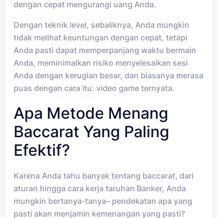
dengan cepat mengurangi uang Anda.
Dengan teknik level, sebaliknya, Anda mungkin
tidak melihat keuntungan dengan cepat, tetapi
Anda pasti dapat memperpanjang waktu bermain
Anda, meminimalkan risiko menyelesaikan sesi
Anda dengan kerugian besar, dan biasanya merasa
puas dengan cara itu. video game ternyata.
Apa Metode Menang
Baccarat Yang Paling
Efektif?
Karena Anda tahu banyak tentang baccarat, dari
aturan hingga cara kerja taruhan Banker, Anda
mungkin bertanya-tanya– pendekatan apa yang
pasti akan menjamin kemenangan yang pasti?