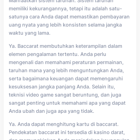
Manfaatkan sistem taruhan. Sistem taruhan
memiliki kekurangannya, tetapi itu adalah satu-
satunya cara Anda dapat memastikan pembayaran
uang nyata yang lebih konsisten selama jangka
waktu yang lama.
Ya. Baccarat membutuhkan keterampilan dalam
elemen pengalaman tertentu. Anda perlu
mengenali dan memahami peraturan permainan,
taruhan mana yang lebih menguntungkan Anda,
serta bagaimana keuangan dapat memengaruhi
kesuksesan jangka panjang Anda. Selain itu,
teknisi video game sangat beruntung, dan juga
sangat penting untuk memahami apa yang dapat
Anda ubah dan juga apa yang tidak.
Ya. Anda dapat menghitung kartu di baccarat.
Pendekatan baccarat ini tersedia di kasino darat,