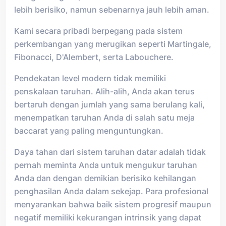
lebih berisiko, namun sebenarnya jauh lebih aman.
Kami secara pribadi berpegang pada sistem
perkembangan yang merugikan seperti Martingale,
Fibonacci, D'Alembert, serta Labouchere.
Pendekatan level modern tidak memiliki
penskalaan taruhan. Alih-alih, Anda akan terus
bertaruh dengan jumlah yang sama berulang kali,
menempatkan taruhan Anda di salah satu meja
baccarat yang paling menguntungkan.
Daya tahan dari sistem taruhan datar adalah tidak
pernah meminta Anda untuk mengukur taruhan
Anda dan dengan demikian berisiko kehilangan
penghasilan Anda dalam sekejap. Para profesional
menyarankan bahwa baik sistem progresif maupun
negatif memiliki kekurangan intrinsik yang dapat