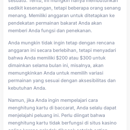
sesuatu. Tentu, ini mungkin hanya membutuhkan
sedikit kesenangan, tetapi beberapa orang senang
menang. Memiliki anggaran untuk ditetapkan ke
pendekatan permainan bakarat Anda akan
memberi Anda fungsi dan penekanan.
Anda mungkin tidak ingin tetap dengan rencana
anggaran ini secara berlebihan, tetapi menyadari
bahwa Anda memiliki $200 atau $300 untuk
dimainkan selama bulan ini, misalnya, akan
memungkinkan Anda untuk memilih variasi
permainan yang sesuai dengan aksesibilitas dan
kebutuhan Anda.
Namun, jika Anda ingin mempelajari cara
menghitung kartu di baccarat, Anda selalu dapat
menjelajahi peluang ini. Perlu diingat bahwa
menghitung kartu tidak berfungsi di situs kasino