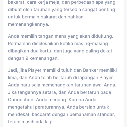
bakarat, cara kerja meja, dan perbedaan apa yang
dibuat oleh taruhan yang tersedia sangat penting
untuk bermain bakarat dan bahkan
memenangkannya.
Anda memilih tangan mana yang akan didukung.
Permainan diselesaikan ketika masing-masing
dibagikan dua kartu, dan juga yang paling dekat
dengan 9 kemenangan.
Jadi, jika Player memiliki tujuh dan Banker memiliki
lima, dan Anda telah bertaruh di lapangan Player,
Anda baru saja memenangkan taruhan awal Anda.
Jika tangannya setara, dan Anda bertaruh pada
Connection, Anda menang. Karena Anda
mengetahui peraturannya, Anda bersiap untuk
mendekati baccarat dengan pemahaman standar,
tetapi masih ada lagi.