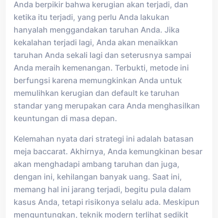
Anda berpikir bahwa kerugian akan terjadi, dan
ketika itu terjadi, yang perlu Anda lakukan
hanyalah menggandakan taruhan Anda. Jika
kekalahan terjadi lagi, Anda akan menaikkan
taruhan Anda sekali lagi dan seterusnya sampai
Anda meraih kemenangan. Terbukti, metode ini
berfungsi karena memungkinkan Anda untuk
memulihkan kerugian dan default ke taruhan
standar yang merupakan cara Anda menghasilkan
keuntungan di masa depan.
Kelemahan nyata dari strategi ini adalah batasan
meja baccarat. Akhirnya, Anda kemungkinan besar
akan menghadapi ambang taruhan dan juga,
dengan ini, kehilangan banyak uang. Saat ini,
memang hal ini jarang terjadi, begitu pula dalam
kasus Anda, tetapi risikonya selalu ada. Meskipun
menguntungkan, teknik modern terlihat sedikit