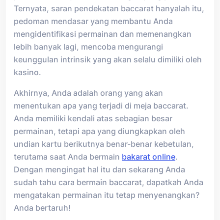
Ternyata, saran pendekatan baccarat hanyalah itu,
pedoman mendasar yang membantu Anda
mengidentifikasi permainan dan memenangkan
lebih banyak lagi, mencoba mengurangi
keunggulan intrinsik yang akan selalu dimiliki oleh
kasino.
Akhirnya, Anda adalah orang yang akan
menentukan apa yang terjadi di meja baccarat.
Anda memiliki kendali atas sebagian besar
permainan, tetapi apa yang diungkapkan oleh
undian kartu berikutnya benar-benar kebetulan,
terutama saat Anda bermain
bakarat online
.
Dengan mengingat hal itu dan sekarang Anda
sudah tahu cara bermain baccarat, dapatkah Anda
mengatakan permainan itu tetap menyenangkan?
Anda bertaruh!