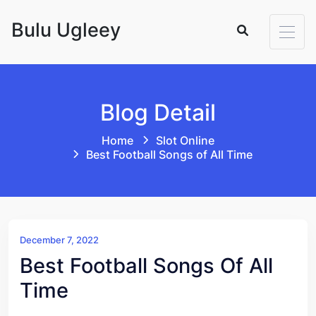
Skip to content
Bulu Ugleey
Blog Detail
Home
Slot Online
Best Football Songs of All Time
December 7, 2022
Best Football Songs Of All
Time