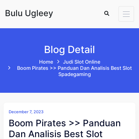
Skip to content
Bulu Ugleey
Blog Detail
Home
Judi Slot Online
Boom Pirates >> Panduan Dan Analisis Best Slot
Spadegaming
December 7, 2023
Boom Pirates >> Panduan
Dan Analisis Best Slot