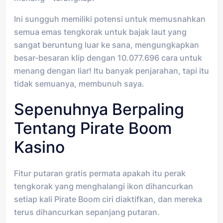
Ini sungguh memiliki potensi untuk memusnahkan
semua emas tengkorak untuk bajak laut yang
sangat beruntung luar ke sana, mengungkapkan
besar-besaran klip dengan 10.077.696 cara untuk
menang dengan liar! Itu banyak penjarahan, tapi itu
tidak semuanya, membunuh saya.
Sepenuhnya Berpaling
Tentang Pirate Boom
Kasino
Fitur putaran gratis permata apakah itu perak
tengkorak yang menghalangi ikon dihancurkan
setiap kali Pirate Boom ciri diaktifkan, dan mereka
terus dihancurkan sepanjang putaran.