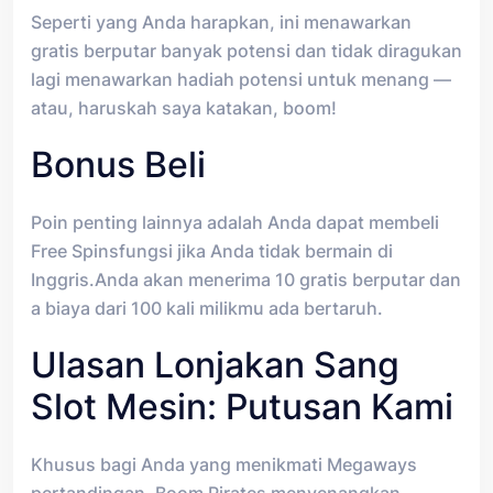
Seperti yang Anda harapkan, ini menawarkan
gratis berputar banyak potensi dan tidak diragukan
lagi menawarkan hadiah potensi untuk menang —
atau, haruskah saya katakan, boom!
Bonus Beli
Poin penting lainnya adalah Anda dapat membeli
Free Spinsfungsi jika Anda tidak bermain di
Inggris.Anda akan menerima 10 gratis berputar dan
a biaya dari 100 kali milikmu ada bertaruh.
Ulasan Lonjakan Sang
Slot Mesin: Putusan Kami
Khusus bagi Anda yang menikmati Megaways
pertandingan, Boom Pirates menyenangkan