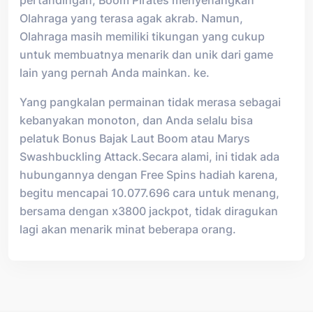
Olahraga yang terasa agak akrab. Namun,
Olahraga masih memiliki tikungan yang cukup
untuk membuatnya menarik dan unik dari game
lain yang pernah Anda mainkan. ke.
Yang pangkalan permainan tidak merasa sebagai
kebanyakan monoton, dan Anda selalu bisa
pelatuk Bonus Bajak Laut Boom atau Marys
Swashbuckling Attack.Secara alami, ini tidak ada
hubungannya dengan Free Spins hadiah karena,
begitu mencapai 10.077.696 cara untuk menang,
bersama dengan x3800 jackpot, tidak diragukan
lagi akan menarik minat beberapa orang.