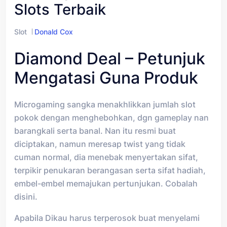
Slots Terbaik
Slot
Donald Cox
Diamond Deal – Petunjuk
Mengatasi Guna Produk
Microgaming sangka menakhlikkan jumlah slot
pokok dengan menghebohkan, dgn gameplay nan
barangkali serta banal. Nan itu resmi buat
diciptakan, namun meresap twist yang tidak
cuman normal, dia menebak menyertakan sifat,
terpikir penukaran berangasan serta sifat hadiah,
embel-embel memajukan pertunjukan. Cobalah
disini.
Apabila Dikau harus terperosok buat menyelami