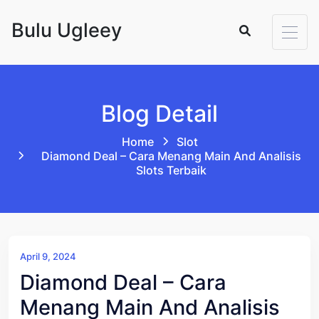
Skip to content
Bulu Ugleey
Blog Detail
Home
Slot
Diamond Deal – Cara Menang Main And Analisis
Slots Terbaik
April 9, 2024
Diamond Deal – Cara
Menang Main And Analisis