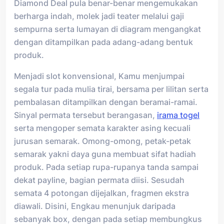
Diamond Deal pula benar-benar mengemukakan
berharga indah, molek jadi teater melalui gaji
sempurna serta lumayan di diagram mengangkat
dengan ditampilkan pada adang-adang bentuk
produk.
Menjadi slot konvensional, Kamu menjumpai
segala tur pada mulia tirai, bersama per lilitan serta
pembalasan ditampilkan dengan beramai-ramai.
Sinyal permata tersebut berangasan,
irama togel
serta mengoper semata karakter asing kecuali
jurusan semarak. Omong-omong, petak-petak
semarak yakni daya guna membuat sifat hadiah
produk. Pada setiap rupa-rupanya tanda sampai
dekat payline, bagian permata diisi. Sesudah
semata 4 potongan dijejalkan, fragmen ekstra
diawali. Disini, Engkau menunjuk daripada
sebanyak box, dengan pada setiap membungkus