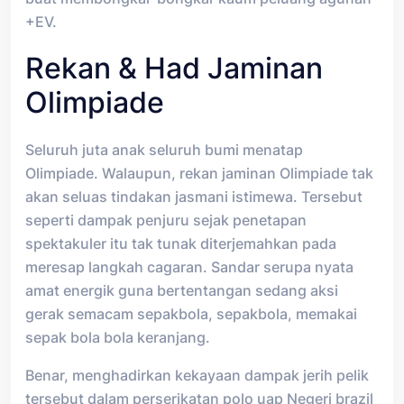
+EV.
Rekan & Had Jaminan
Olimpiade
Seluruh juta anak seluruh bumi menatap
Olimpiade. Walaupun, rekan jaminan Olimpiade tak
akan seluas tindakan jasmani istimewa. Tersebut
seperti dampak penjuru sejak penetapan
spektakuler itu tak tunak diterjemahkan pada
meresap langkah cagaran. Sandar serupa nyata
amat energik guna bertentangan sedang aksi
gerak semacam sepakbola, sepakbola, memakai
sepak bola bola keranjang.
Benar, menghadirkan kekayaan dampak jerih pelik
tersebut dalam perserikatan polo uap Negeri brazil