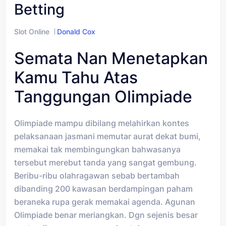
Betting
Slot Online
Donald Cox
Semata Nan Menetapkan
Kamu Tahu Atas
Tanggungan Olimpiade
Olimpiade mampu dibilang melahirkan kontes
pelaksanaan jasmani memutar aurat dekat bumi,
memakai tak membingungkan bahwasanya
tersebut merebut tanda yang sangat gembung.
Beribu-ribu olahragawan sebab bertambah
dibanding 200 kawasan berdampingan paham
beraneka rupa gerak memakai agenda. Agunan
Olimpiade benar meriangkan. Dgn sejenis besar