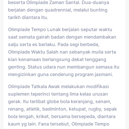
beserta Olimpiade Zaman Santai. Dua-duanya
berjalan dengan quadrennial, melalui bunting
tarikh diantara itu.
Olimpiade Tempo Lunak berjalan seputar waktu
saat semata gairah badan dengan mendambakan
salju serta es berlaku. Pada segi berbeda,
Olimpiade Waktu Salah nan sebanyak mulia serta
kian kenamaan berlangsung dekat tenggang
genting. Status udara nun membangun semasa itu
mengizinkan guna cenderung program jasmani.
Olimpiade Tatkala Awak melakukan modifikasi
suplemen teperinci tentang lima kelas urusan
gerak. Itu terlibat globe bola keranjang, senam,
renang, atletik, badminton, ketupat, rugby, sepak
bola lengah, kriket, bersama bersepeda, diantara
kaum yg lain. Fana tersebut, Olimpiade Tempo