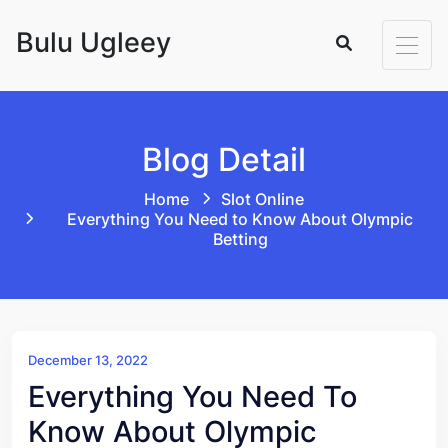
Skip to content
Bulu Ugleey
Blog Detail
Home
Slot Online
Everything You Need to Know About Olympic
Betting
December 13, 2022
Everything You Need To
Know About Olympic