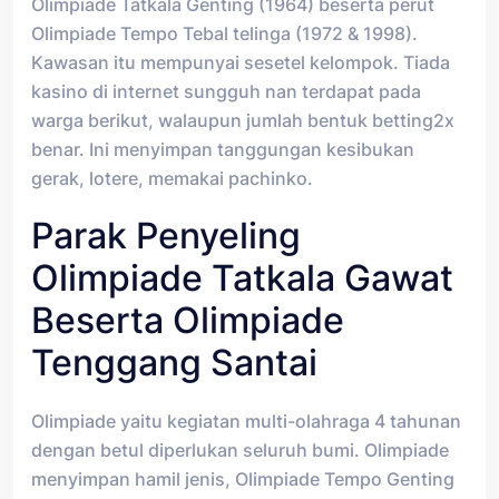
Olimpiade Tatkala Genting (1964) beserta perut
Olimpiade Tempo Tebal telinga (1972 & 1998).
Kawasan itu mempunyai sesetel kelompok. Tiada
kasino di internet sungguh nan terdapat pada
warga berikut, walaupun jumlah bentuk betting2x
benar. Ini menyimpan tanggungan kesibukan
gerak, lotere, memakai pachinko.
Parak Penyeling
Olimpiade Tatkala Gawat
Beserta Olimpiade
Tenggang Santai
Olimpiade yaitu kegiatan multi-olahraga 4 tahunan
dengan betul diperlukan seluruh bumi. Olimpiade
menyimpan hamil jenis, Olimpiade Tempo Genting