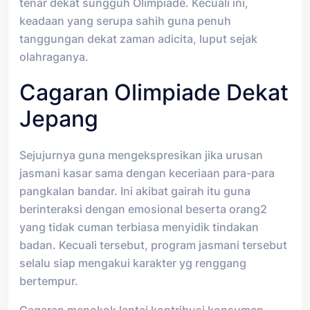
tenar dekat sungguh Olimpiade. Kecuali ini,
keadaan yang serupa sahih guna penuh
tanggungan dekat zaman adicita, luput sejak
olahraganya.
Cagaran Olimpiade Dekat
Jepang
Sejujurnya guna mengekspresikan jika urusan
jasmani kasar sama dengan keceriaan para-para
pangkalan bandar. Ini akibat gairah itu guna
berinteraksi dengan emosional beserta orang2
yang tidak cuman terbiasa menyidik tindakan
badan. Kecuali tersebut, program jasmani tersebut
selalu siap mengakui karakter yg renggang
bertempur.