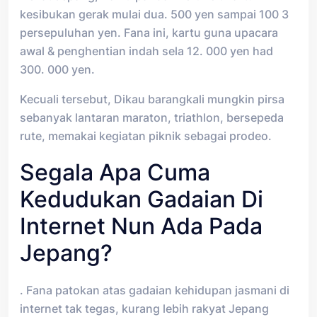
kesibukan gerak mulai dua. 500 yen sampai 100 3
persepuluhan yen. Fana ini, kartu guna upacara
awal & penghentian indah sela 12. 000 yen had
300. 000 yen.
Kecuali tersebut, Dikau barangkali mungkin pirsa
sebanyak lantaran maraton, triathlon, bersepeda
rute, memakai kegiatan piknik sebagai prodeo.
Segala Apa Cuma
Kedudukan Gadaian Di
Internet Nun Ada Pada
Jepang?
. Fana patokan atas gadaian kehidupan jasmani di
internet tak tegas, kurang lebih rakyat Jepang