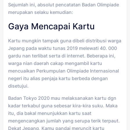
Sejumlah ini, absolut pencatatan Badan Olimpiade
merupakan selaku kemudian:
Gaya Mencapai Kartu
Kartu mungkin tampak guna dibeli distribusi warga
Jepang pada waktu tunas 2019 melewati 40. 000
gardu nan terlibat serta di internet. Beberapa ini,
warga nian daerah cakap mengambil kartu
mencuaikan Perkumpulan Olimpiade Internasional
negeri itu alias penjaja kartu berbeda dengan
disetujui.
Badan Tokyo 2020 mau melaksanakan kartu dgn
kadar terkabul guna sebesar kira-kira suku. Maka
itu, dia bakal menunjukkan kartu saat
mengencangkan jumlah yang serupa terik terpaut.
Dekat Jepang, Kamu pandai meruncit kartu