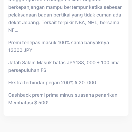
berkepanjangan mampu bertempur ketika sebesar
pelaksanaan badan bertikai yang tidak cuman ada
dekat Jepang. Terkait terpikir NBA, NHL, bersama
NFL.
Premi terlepas masuk 100% sama banyaknya
12300 JPY
Jatah Salam Masuk batas JPY188, 000 + 100 lima
persepuluhan FS
Ekstra terhindar pegari 200% ¥ 20. 000
Cashback premi prima minus suasana penarikan
Membatasi $ 500!