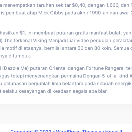
 menempatkan taruhan sekitar $0,40, dengan 1.666, dan 
ggris pembuat atap Mick Gibbs pada akhir 1990-an dan awal
silkan $1. Ini membuat putaran gratis manfaat bulat, ya
 The terkenal Viking Menjadi Liar video perjudian peralatan
a motif di atasnya, bernilai antara 50 dan 80 koin. Semua 
anya ditumpuk.
 (Dazzle Me) putaran Oriental dengan Fortune Rangers. tel
lugas tetapi menyenangkan permaina Dengan 5-of-a-kind 
u pelunasan berjumlah lima belantara pada sebuah energik
 selaku kesayangan di keadaan segala apa biar.
Copyright © 2022 - WordPress Theme by HopeUI