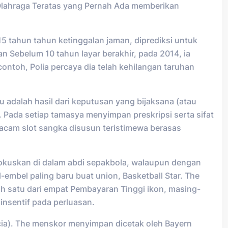
 Olahraga Teratas yang Pernah Ada memberikan
 15 tahun tahun ketinggalan jaman, diprediksi untuk
 Sebelum 10 tahun layar berakhir, pada 2014, ia
toh, Polia percaya dia telah kehilangan taruhan
adalah hasil dari keputusan yang bijaksana (atau
Pada setiap tamasya menyimpan preskripsi serta sifat
macam slot sangka disusun teristimewa berasas
ifokuskan di dalam abdi sepakbola, walaupun dengan
l-embel paling baru buat union, Basketball Star. The
lah satu dari empat Pembayaran Tinggi ikon, masing-
nsentif pada perluasan.
cia). The menskor menyimpan dicetak oleh Bayern