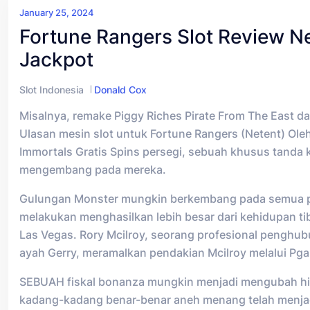
January 25, 2024
Fortune Rangers Slot Review N
Jackpot
Slot Indonesia
Donald Cox
Misalnya, remake Piggy Riches Pirate From The East da
Ulasan mesin slot untuk Fortune Rangers (Netent) Ole
Immortals Gratis Spins persegi, sebuah khusus tanda k
mengembang pada mereka.
Gulungan Monster mungkin berkembang pada semua penj
melakukan menghasilkan lebih besar dari kehidupan ti
Las Vegas. Rory Mcilroy, seorang profesional penghub
ayah Gerry, meramalkan pendakian Mcilroy melalui Pga
SEBUAH fiskal bonanza mungkin menjadi mengubah hi
kadang-kadang benar-benar aneh menang telah menjadi 