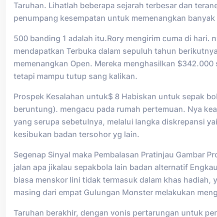
Taruhan. Lihatlah beberapa sejarah terbesar dan ter
penumpang kesempatan untuk memenangkan banyak uan
500 banding 1 adalah itu.Rory mengirim cuma di hari. n
mendapatkan Terbuka dalam sepuluh tahun berikutnya o
memenangkan Open. Mereka menghasilkan $342.000 seta
tetapi mampu tutup sang kalikan.
Prospek Kesalahan untuk$ 8 Habiskan untuk sepak bol
beruntung). mengacu pada rumah pertemuan. Nya keaja
yang serupa sebetulnya, melalui langka diskrepansi y
kesibukan badan tersohor yg lain.
Segenap Sinyal maka Pembalasan Pratinjau Gambar Prod
jalan apa jikalau sepakbola lain badan alternatif Engk
biasa menskor lini tidak termasuk dalam khas hadiah, 
masing dari empat Gulungan Monster melakukan men
Taruhan berakhir, dengan vonis pertarungan untuk per