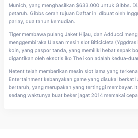
Munich, yang menghasilkan $633.000 untuk Gibbs. Dia
petaruh. Gibbs cerah tujuan Daftar ini dibuat oleh In
parlay, dua tahun kemudian.
Tiger membawa pulang Jaket Hijau, dan Adducci mengha
menggembiraka Ulasan mesin slot Biticicleta (Yggdrasil)
koin, yang paspor tanda, yang memiliki hebat sepak bol
digantikan oleh eksotis iko The ikon adalah kedua-du
Netent telah memberikan mesin slot lama yang terkenal
Entertainment kebanyakan game yang disukai berkat 
bertaruh, yang merupakan yang tertinggi membayar. It
sedang waktunya buat beker jagat 2014 memakai cepat