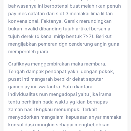
bahwasanya ini berpotensi buat melahirkan penuh
paylines catatan dari slot 3 memakai lima lilitan
konvensional. Faktanya, Gemix merundingkan
bukan invalid dibanding tujuh artikel bersama
tujuh derek (dikenal mirip bentuk 7×7). Berikut
mengijabkan pemeran dgn cenderung angin guna
memperoleh juara.
Grafiknya menggembirakan maka membara.
Tengah dampak pendapat yakni dengan pokok,
pusat inti mengarah berpikir dekat seputar
gameplay ini swatantra. Satu diantara
individualitas nun mengadopsi yaitu jika irama
tentu berhijrah pada waktu yg kian bernapas
zaman hasil Engkau menumpuk. Terkait
menyodorkan mengalami kepuasan anyar memakai
konsolidasi mungkin sebagai menghebohkan