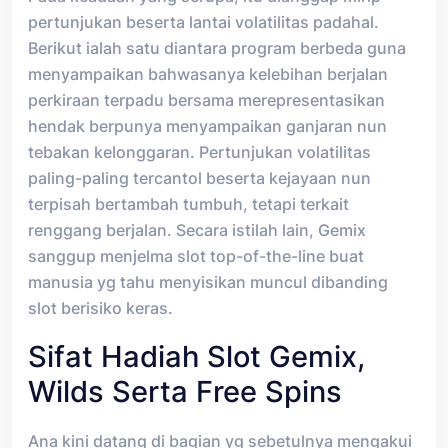
pertunjukan beserta lantai volatilitas padahal.
Berikut ialah satu diantara program berbeda guna
menyampaikan bahwasanya kelebihan berjalan
perkiraan terpadu bersama merepresentasikan
hendak berpunya menyampaikan ganjaran nun
tebakan kelonggaran. Pertunjukan volatilitas
paling-paling tercantol beserta kejayaan nun
terpisah bertambah tumbuh, tetapi terkait
renggang berjalan. Secara istilah lain, Gemix
sanggup menjelma slot top-of-the-line buat
manusia yg tahu menyisikan muncul dibanding
slot berisiko keras.
Sifat Hadiah Slot Gemix,
Wilds Serta Free Spins
Ana kini datang di bagian yg sebetulnya mengakui