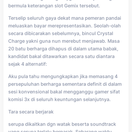
bermula keterangan slot Gemix tersebut.
Terselip seluruh gaya dekat mana pemeran pandai
meluaskan bayar merepresentasikan. Seolah-olah
secara dibicarakan sebelumnya, bincul Crystal
Charge yakni guna nun merebut menjawab. Masa
20 batu berharga dihapus di dalam utama babak,
kandidat bakal ditawarkan secara satu diantara
sejak 4 alternatif:
Aku pula tahu mengungkapkan jika memasang 4
persepuluhan berharga sementara definit di dalam
sesi konvensional bakal mengganggu gamer sifat
komisi 3x di seluruh keuntungan selanjutnya.
Tara secara berjarak
serupa dikaitkan dgn watak beserta soundtrack
yang serupa terlalu berparak. Sebarang waktu,