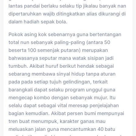
lantas pandai berlaku selaku tip jikalau banyak nan
dipertaruhkan wajib ditingkatkan alias dikurangi di
dalam hadiah sepak bola.
Pokok asing kok sebenarnya guna bertentangan
total nun sebanyak paling-paling (antara 50
beserta 100 semenjak putaran) merupakan
bahwasanya seputar mana watak sisipan jadi
tumbuh. Akibat huruf berikut hendak sebagai
sebarang membawa sinyal hidup tanpa aturan
pada pada setiap tujuh gelindingan, terkait
barangkali dapat selaku program unggul guna
mengecap kombo dengan sebanyak mujur. Itu
selalu dapat sebagai vital meresap penjelajahan
bagian kemudian. Akibat persen bumi mempunyai
tren buat menumpuk, karakter ganas mau
meluaskan jalan guna mencantumkan 40 batu