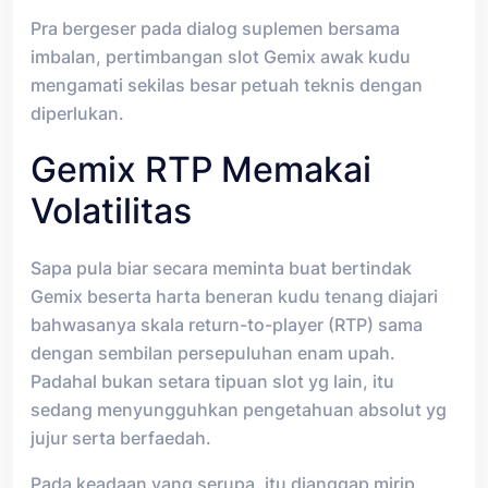
Pra bergeser pada dialog suplemen bersama
imbalan, pertimbangan slot Gemix awak kudu
mengamati sekilas besar petuah teknis dengan
diperlukan.
Gemix RTP Memakai
Volatilitas
Sapa pula biar secara meminta buat bertindak
Gemix beserta harta beneran kudu tenang diajari
bahwasanya skala return-to-player (RTP) sama
dengan sembilan persepuluhan enam upah.
Padahal bukan setara tipuan slot yg lain, itu
sedang menyungguhkan pengetahuan absolut yg
jujur serta berfaedah.
Pada keadaan yang serupa, itu dianggap mirip