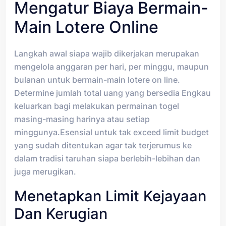
Mengatur Biaya Bermain-
Main Lotere Online
Langkah awal siapa wajib dikerjakan merupakan
mengelola anggaran per hari, per minggu, maupun
bulanan untuk bermain-main lotere on line.
Determine jumlah total uang yang bersedia Engkau
keluarkan bagi melakukan permainan togel
masing-masing harinya atau setiap
minggunya.Esensial untuk tak exceed limit budget
yang sudah ditentukan agar tak terjerumus ke
dalam tradisi taruhan siapa berlebih-lebihan dan
juga merugikan.
Menetapkan Limit Kejayaan
Dan Kerugian