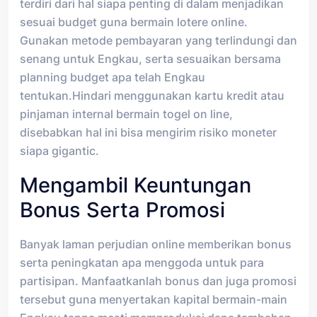
terdiri dari hal siapa penting di dalam menjadikan
sesuai budget guna bermain lotere online.
Gunakan metode pembayaran yang terlindungi dan
senang untuk Engkau, serta sesuaikan bersama
planning budget apa telah Engkau
tentukan.Hindari menggunakan kartu kredit atau
pinjaman internal bermain togel on line,
disebabkan hal ini bisa mengirim risiko moneter
siapa gigantic.
Mengambil Keuntungan
Bonus Serta Promosi
Banyak laman perjudian online memberikan bonus
serta peningkatan apa menggoda untuk para
partisipan. Manfaatkanlah bonus dan juga promosi
tersebut guna menyertakan kapital bermain-main