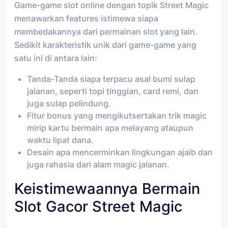
Game-game slot online dengan topik Street Magic
menawarkan features istimewa siapa
membedakannya dari permainan slot yang lain.
Sedikit karakteristik unik dari game-game yang
satu ini di antara lain:
Tanda-Tanda siapa terpacu asal bumi sulap
jalanan, seperti topi tinggian, card remi, dan
juga sulap pelindung.
Fitur bonus yang mengikutsertakan trik magic
mirip kartu bermain apa melayang ataupun
waktu lipat dana.
Desain apa mencerminkan lingkungan ajaib dan
juga rahasia dari alam magic jalanan.
Keistimewaannya Bermain
Slot Gacor Street Magic