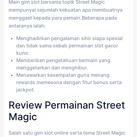
Main gim slot bersama topik Street Magic
mempunyai sejumlah kekuatan apa membuatnya
menggaet kepada para pemain.Beberapa pada
antaranya ialah:
Menghadirkan pengalaman sihir siapa spesial
dan tidak sama sebab permainan slot gacor
kuno.
Memberikan pengetahuan bermain yang
menggetarkan dan menghibur.
Menawarkan kesempatan guna menang
rewards memesona dengan fitur bonus serta
jackpot.
Review Permainan Street
Magic
Salah satu gim slot online serta tema Street Magic