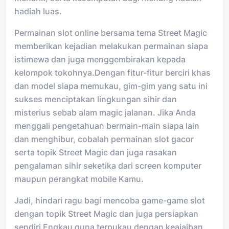
hadiah luas.
Permainan slot online bersama tema Street Magic
memberikan kejadian melakukan permainan siapa
istimewa dan juga menggembirakan kepada
kelompok tokohnya.Dengan fitur-fitur berciri khas
dan model siapa memukau, gim-gim yang satu ini
sukses menciptakan lingkungan sihir dan
misterius sebab alam magic jalanan. Jika Anda
menggali pengetahuan bermain-main siapa lain
dan menghibur, cobalah permainan slot gacor
serta topik Street Magic dan juga rasakan
pengalaman sihir seketika dari screen komputer
maupun perangkat mobile Kamu.
Jadi, hindari ragu bagi mencoba game-game slot
dengan topik Street Magic dan juga persiapkan
sendiri Engkau guna terpukau dengan keajaiban