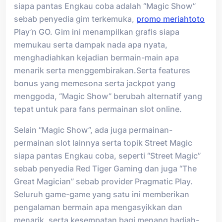
siapa pantas Engkau coba adalah “Magic Show”
sebab penyedia gim terkemuka,
promo meriahtoto
Play’n GO. Gim ini menampilkan grafis siapa
memukau serta dampak nada apa nyata,
menghadiahkan kejadian bermain-main apa
menarik serta menggembirakan.Serta features
bonus yang memesona serta jackpot yang
menggoda, “Magic Show” berubah alternatif yang
tepat untuk para fans permainan slot online.
Selain “Magic Show”, ada juga permainan-
permainan slot lainnya serta topik Street Magic
siapa pantas Engkau coba, seperti “Street Magic”
sebab penyedia Red Tiger Gaming dan juga “The
Great Magician” sebab provider Pragmatic Play.
Seluruh game-game yang satu ini memberikan
pengalaman bermain apa mengasyikkan dan
menarik, serta kesempatan bagi menang hadiah-