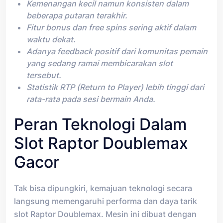
Kemenangan kecil namun konsisten dalam
beberapa putaran terakhir.
Fitur bonus dan free spins sering aktif dalam
waktu dekat.
Adanya feedback positif dari komunitas pemain
yang sedang ramai membicarakan slot
tersebut.
Statistik RTP (Return to Player) lebih tinggi dari
rata-rata pada sesi bermain Anda.
Peran Teknologi Dalam
Slot Raptor Doublemax
Gacor
Tak bisa dipungkiri, kemajuan teknologi secara
langsung memengaruhi performa dan daya tarik
slot Raptor Doublemax. Mesin ini dibuat dengan