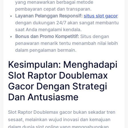
yang menawarkan berbagai metode
pembayaran cepat dan transparan.
Layanan Pelanggan Responsif:
situs slot gacor
dengan dukungan 24/7 akan sangat membantu
saat Anda mengalami kendala.
Bonus dan Promo Kompetitif:
Situs dengan
penawaran menarik tentu menambah nilai lebih
dalam pengalaman bermain.
Kesimpulan: Menghadapi
Slot Raptor Doublemax
Gacor Dengan Strategi
Dan Antusiasme
Slot Raptor Doublemax gacor bukan sekadar tren
sesaat, melainkan wujud inovasi dan kemajuan
dalam dunia slot online yang menggabungkan