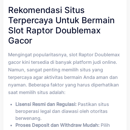
Rekomendasi Situs
Terpercaya Untuk Bermain
Slot Raptor Doublemax
Gacor
Mengingat popularitasnya, slot Raptor Doublemax
gacor kini tersedia di banyak platform judi online.
Namun, sangat penting memilih situs yang
terpercaya agar aktivitas bermain Anda aman dan
nyaman. Beberapa faktor yang harus diperhatikan
saat memilih situs adalah:
Lisensi Resmi dan Regulasi:
Pastikan situs
beroperasi legal dan diawasi oleh otoritas
berwenang.
Proses Deposit dan Withdraw Mudah:
Pilih