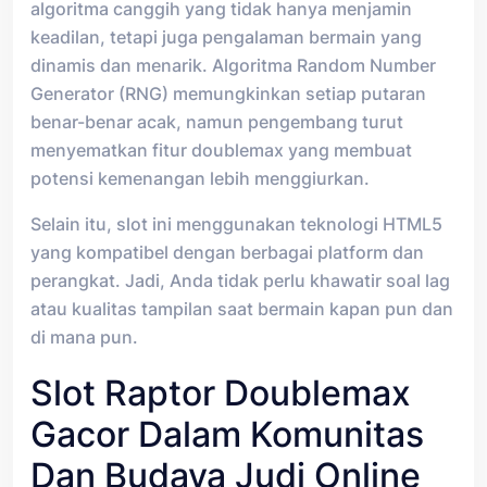
algoritma canggih yang tidak hanya menjamin
keadilan, tetapi juga pengalaman bermain yang
dinamis dan menarik. Algoritma Random Number
Generator (RNG) memungkinkan setiap putaran
benar-benar acak, namun pengembang turut
menyematkan fitur doublemax yang membuat
potensi kemenangan lebih menggiurkan.
Selain itu, slot ini menggunakan teknologi HTML5
yang kompatibel dengan berbagai platform dan
perangkat. Jadi, Anda tidak perlu khawatir soal lag
atau kualitas tampilan saat bermain kapan pun dan
di mana pun.
Slot Raptor Doublemax
Gacor Dalam Komunitas
Dan Budaya Judi Online