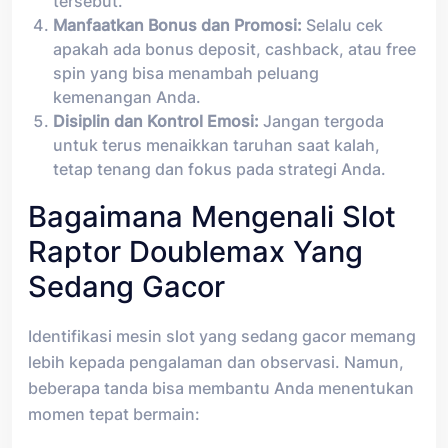
tersebut.
Manfaatkan Bonus dan Promosi:
Selalu cek
apakah ada bonus deposit, cashback, atau free
spin yang bisa menambah peluang
kemenangan Anda.
Disiplin dan Kontrol Emosi:
Jangan tergoda
untuk terus menaikkan taruhan saat kalah,
tetap tenang dan fokus pada strategi Anda.
Bagaimana Mengenali Slot
Raptor Doublemax Yang
Sedang Gacor
Identifikasi mesin slot yang sedang gacor memang
lebih kepada pengalaman dan observasi. Namun,
beberapa tanda bisa membantu Anda menentukan
momen tepat bermain: