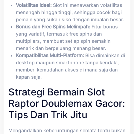
Volatilitas Ideal:
Slot ini menawarkan volatilitas
menengah hingga tinggi, sehingga cocok bagi
pemain yang suka risiko dengan imbalan besar.
Bonus dan Free Spins Melimpah:
Fitur bonus
yang variatif, termasuk free spins dan
multipliers, membuat setiap spin semakin
menarik dan berpeluang menang besar.
Kompatibilitas Multi-Platform:
Bisa dimainkan di
desktop maupun smartphone tanpa kendala,
memberi kemudahan akses di mana saja dan
kapan saja.
Strategi Bermain Slot
Raptor Doublemax Gacor:
Tips Dan Trik Jitu
Mengandalkan keberuntungan semata tentu bukan