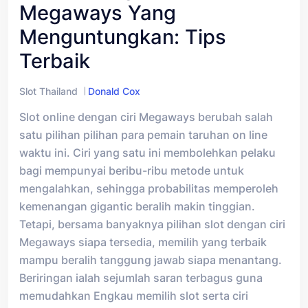
Megaways Yang
Menguntungkan: Tips
Terbaik
Slot Thailand
Donald Cox
Slot online dengan ciri Megaways berubah salah
satu pilihan pilihan para pemain taruhan on line
waktu ini. Ciri yang satu ini membolehkan pelaku
bagi mempunyai beribu-ribu metode untuk
mengalahkan, sehingga probabilitas memperoleh
kemenangan gigantic beralih makin tinggian.
Tetapi, bersama banyaknya pilihan slot dengan ciri
Megaways siapa tersedia, memilih yang terbaik
mampu beralih tanggung jawab siapa menantang.
Beriringan ialah sejumlah saran terbagus guna
memudahkan Engkau memilih slot serta ciri