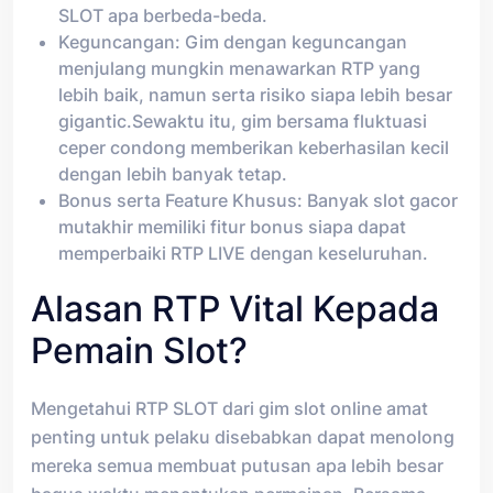
SLOT apa berbeda-beda.
Keguncangan: Gim dengan keguncangan
menjulang mungkin menawarkan RTP yang
lebih baik, namun serta risiko siapa lebih besar
gigantic.Sewaktu itu, gim bersama fluktuasi
ceper condong memberikan keberhasilan kecil
dengan lebih banyak tetap.
Bonus serta Feature Khusus: Banyak slot gacor
mutakhir memiliki fitur bonus siapa dapat
memperbaiki RTP LIVE dengan keseluruhan.
Alasan RTP Vital Kepada
Pemain Slot?
Mengetahui RTP SLOT dari gim slot online amat
penting untuk pelaku disebabkan dapat menolong
mereka semua membuat putusan apa lebih besar