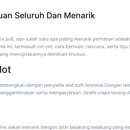
duan Seluruh Dan Menarik
ans judi, dan salah satu apa paling menarik perhatian adala
 ini, termasuk ciri-ciri, cara bermain, rencana, serta tip
 yang menciptakannya demikian khusus.
lot
 dikembangkan dengan penyedia alat soft terkenal.Dengan t
 menggembirakan serta mengasyikkan. Grafik siapa teran
ine sekali menarik dengan latar belakang belakang yang be