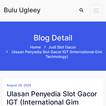
Skip to content
Bulu Ugleey
Blog Detail
Home
Judi Slot Gacor
Ulasan Penyedia Slot Gacor IGT (International Gim
Technology)
August 28, 2024
Ulasan Penyedia Slot Gacor
IGT (International Gim