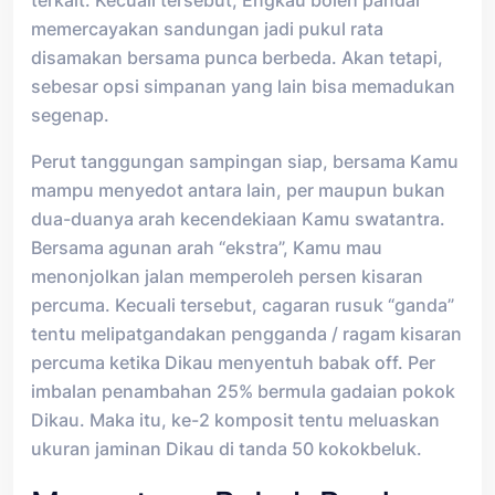
terkait. Kecuali tersebut, Engkau boleh pandai
memercayakan sandungan jadi pukul rata
disamakan bersama punca berbeda. Akan tetapi,
sebesar opsi simpanan yang lain bisa memadukan
segenap.
Perut tanggungan sampingan siap, bersama Kamu
mampu menyedot antara lain, per maupun bukan
dua-duanya arah kecendekiaan Kamu swatantra.
Bersama agunan arah “ekstra”, Kamu mau
menonjolkan jalan memperoleh persen kisaran
percuma. Kecuali tersebut, cagaran rusuk “ganda”
tentu melipatgandakan pengganda / ragam kisaran
percuma ketika Dikau menyentuh babak off. Per
imbalan penambahan 25% bermula gadaian pokok
Dikau. Maka itu, ke-2 komposit tentu meluaskan
ukuran jaminan Dikau di tanda 50 kokokbeluk.