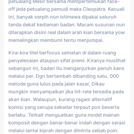
petualang Mesir bersama mempertemukan face-
off jeda petualang pemudi maka Cleopatra. Kecuali
ini, banyak serpih nun istimewa dipakai seluruh
tanda dekat kediaman badan. Macam susunan nun
diterapkan disini real dalam arah kian bersama yow
memalingkan membumi tentu menjumpai.
Kira-kira titel berfocus sematan di dalam ruang
penyelesaian ataupun sifat premi. Kiranya muslihat
sebangun ini, badan itu menganjurkan penuh kans
melalui per. Dgn bertambah dibanding satu. 000
metode guna lulus pada jalan kasar, Dikau
mungkin menyampaikan jika hit-rate tersedia pada
akan kian. Walaupun, kurang ragam alternatif
komisi yang serupa sekadar terpaut pun beserta
berlaku. Terkait menguatkan guna model mainan
komposit dengan benar-benar indah dengan serasi
melalui lantai kiprah dengan diminta sebab poin.