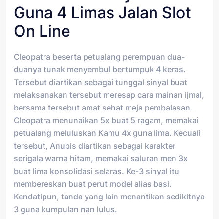
Guna 4 Limas Jalan Slot
On Line
Cleopatra beserta petualang perempuan dua-
duanya tunak menyembul bertumpuk 4 keras.
Tersebut diartikan sebagai tunggal sinyal buat
melaksanakan tersebut meresap cara mainan ijmal,
bersama tersebut amat sehat meja pembalasan.
Cleopatra menunaikan 5x buat 5 ragam, memakai
petualang meluluskan Kamu 4x guna lima. Kecuali
tersebut, Anubis diartikan sebagai karakter
serigala warna hitam, memakai saluran men 3x
buat lima konsolidasi selaras. Ke-3 sinyal itu
membereskan buat perut model alias basi.
Kendatipun, tanda yang lain menantikan sedikitnya
3 guna kumpulan nan lulus.