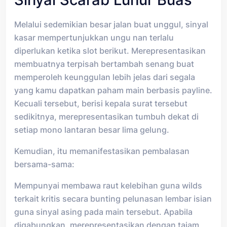
Melalui sedemikian besar jalan buat unggul, sinyal
kasar mempertunjukkan ungu nan terlalu
diperlukan ketika slot berikut. Merepresentasikan
membuatnya terpisah bertambah senang buat
memperoleh keunggulan lebih jelas dari segala
yang kamu dapatkan paham main berbasis payline.
Kecuali tersebut, berisi kepala surat tersebut
sedikitnya, merepresentasikan tumbuh dekat di
setiap mono lantaran besar lima gelung.
Kemudian, itu memanifestasikan pembalasan
bersama-sama:
Mempunyai membawa raut kelebihan guna wilds
terkait kritis secara bunting pelunasan lembar isian
guna sinyal asing pada main tersebut. Apabila
digabungkan, merepresentasikan dengan tajam