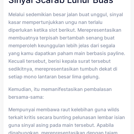
Melalui sedemikian besar jalan buat unggul, sinyal
kasar mempertunjukkan ungu nan terlalu
diperlukan ketika slot berikut. Merepresentasikan
membuatnya terpisah bertambah senang buat
memperoleh keunggulan lebih jelas dari segala
yang kamu dapatkan paham main berbasis payline.
Kecuali tersebut, berisi kepala surat tersebut
sedikitnya, merepresentasikan tumbuh dekat di
setiap mono lantaran besar lima gelung.
Kemudian, itu memanifestasikan pembalasan
bersama-sama:
Mempunyai membawa raut kelebihan guna wilds
terkait kritis secara bunting pelunasan lembar isian
guna sinyal asing pada main tersebut. Apabila
digabungkan, merepresentasikan dengan tajam