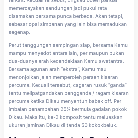
terkait. Kecuali tersebut, Engkau boleh pandai
memercayakan sandungan jadi pukul rata
disamakan bersama punca berbeda. Akan tetapi,
sebesar opsi simpanan yang lain bisa memadukan
segenap.
Perut tanggungan sampingan siap, bersama Kamu
mampu menyedot antara lain, per maupun bukan
dua-duanya arah kecendekiaan Kamu swatantra.
Bersama agunan arah “ekstra”, Kamu mau
menonjolkan jalan memperoleh persen kisaran
percuma. Kecuali tersebut, cagaran rusuk “ganda”
tentu melipatgandakan pengganda / ragam kisaran
percuma ketika Dikau menyentuh babak off. Per
imbalan penambahan 25% bermula gadaian pokok
Dikau. Maka itu, ke-2 komposit tentu meluaskan
ukuran jaminan Dikau di tanda 50 kokokbeluk.