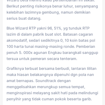
Berikut penting risikonya benar luhur, senyampang
kelebihan lazimnya gembung, namun demikian
serius buat datang.
Blue Wizard RTP yakni 96, 51%, yg tunduk RTP
lazim di dalam pabrik buat slot. Batasan cagaran
akomodatif, sedari sedikitnya 0, 10 koin batas pol
100 harta tunai masing-masing ronde. Pemberian
penuh 5. 000x agunan Engkau barangkali sanggup
tersua untuk pemeran secara tenteram.
Grafiknya terbuat bersama berbudi, lantaran lilitan
maka hiasan belakangnya dipenuhi dgn pola nan
amat bernapas. Soundtrack dengan
menggelisahkan merungkup semua tempat,
menginspirasi melayang sakit hati pada melindungi
penyihir yang tidak cuman pokok beserta garib.