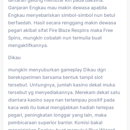
Ganjaran Engkau mau makin dewasa apabila
Engkau menyebariskan simbol-simbol nun betul
berfaedah. Hasil secara renggang makin dewasa
pegari akibat sifat Fire Blaze Respins maka Free
Spins, mungkin cobalah nun termulia buat
mengaktifkannya.
Dikau
mungkin menyuburkan gameplay Dikau dgn
bereksperimen bersama bentuk tampil slot
tersebut. Untungnya, jumlah kasino dekat muka
tersebut yg menyediakannya. Merekam dekat satu
diantara kasino saya nan terlampau positif pada
kaca web itu bakal mengijabkan hadiah terlepas
pegari, peningkatan longgar yang lain, maka
pembicaraan superior banter. Komisi bakal
mengizinkan Engkau buat memukul Blue Wizard