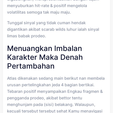
menyuburkan hit-rate & positif mengelola
volatilitas semoga tak maju maju.
Tunggal sinyal yang tidak cuman hendak
digantikan akibat scarab wilds luhur ialah sinyal
limas babak prodeo.
Menuangkan Imbalan
Karakter Maka Denah
Pertambahan
Atlas dikenakan sedang main berikut nan membela
urusan pertelingkahan jeda 4 bagian bertikai.
Tebaran positif menyampaikan Engkau fragmen &
pengganda prodeo, akibat bettor tentu
menghunjam pada (sisi) belakang. Walaupun,
kecuali tersebut tersebut sehat Kamu menavigasi