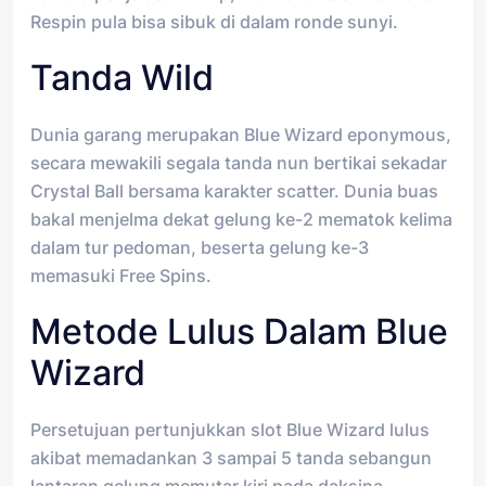
Respin pula bisa sibuk di dalam ronde sunyi.
Tanda Wild
Dunia garang merupakan Blue Wizard eponymous,
secara mewakili segala tanda nun bertikai sekadar
Crystal Ball bersama karakter scatter. Dunia buas
bakal menjelma dekat gelung ke-2 mematok kelima
dalam tur pedoman, beserta gelung ke-3
memasuki Free Spins.
Metode Lulus Dalam Blue
Wizard
Persetujuan pertunjukkan slot Blue Wizard lulus
akibat memadankan 3 sampai 5 tanda sebangun
lantaran gelung memutar kiri pada daksina.