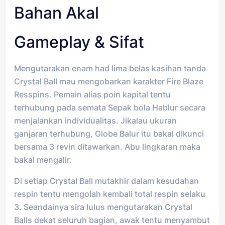
Bahan Akal
Gameplay & Sifat
Mengutarakan enam had lima belas kasihan tanda
Crystal Ball mau mengobarkan karakter Fire Blaze
Resspins. Pemain alias poin kapital tentu
terhubung pada semata Sepak bola Hablur secara
menjalankan individualitas. Jikalau ukuran
ganjaran terhubung, Globe Balur itu bakal dikunci
bersama 3 revin ditawarkan. Abu lingkaran maka
bakal mengalir.
Di setiap Crystal Ball mutakhir dalam kesudahan
respin tentu mengolah kembali total respin selaku
3. Seandainya sira lulus mengutarakan Crystal
Balls dekat seluruh bagian, awak tentu menyambut