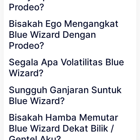
Prodeo?
Bisakah Ego Mengangkat
Blue Wizard Dengan
Prodeo?
Segala Apa Volatilitas Blue
Wizard?
Sungguh Ganjaran Suntuk
Blue Wizard?
Bisakah Hamba Memutar
Blue Wizard Dekat Bilik /
Gentel Aku?