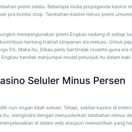
tambahan premi selalu. Beberapa mulia propaganda kasino
unan pra komisi stop. Tambahan kasino minus premi umum
ungkin mempergunakan premi Engkau sedang di setiap tu
rkontribusi tentang traktat simpanan ala meluas. Untuk jeja
rga 5%. Maka itu, Dikau perlu bertindak roulette guna era
, Engkau hendak menjumpai model petunjuk itu dalam kaki
sino Seluler Minus Persen
h nun ringan lidah seluler. Tetapi, sekitar kasino di intern
a itu, mengindra dengan menyodorkan tambahan minus de
p menyelesaikan di dalam web ataupun memastikan yang h