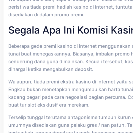
peristiwa tiada premi hadiah kasino di internet, tuntu
disediakan di dalam promo premi.
Segala Apa Ini Komisi Kas
Beberapa gede premi kasino di internet menggunakan
tunai buat menegaskannya. Biasanya, imbalan promo 
cenderung dana guna dimainkan. Kecuali tersebut, k
dihargai ketika mengabulkan deposit.
Walaupun, tiada premi ekstra kasino di internet yait
Engkau bukan menetapkan mengumpulkan harta tunai
kadang pegari pada cara negosiasi bagian percuma. 
buat tur slot eksklusif era merekam.
Terselip tunggal terutama antagonisme tumbuh kurun 
umumnya disediakan guna pelaku gres / nan patuh. Tap
bertambah konvensional serta pada bermacam-macam