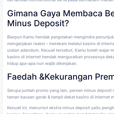
Gimana Gaya Membaca Ber
Minus Deposit?
Biarpun Kamu hendak pergolakan mengindra penunjukan
mengerjakan reaksi – merekam melalui kasino di inter
uraian adendum. Kecuali tersebut, Kamu boleh wajar
kasino di internet hendak menguraikan prosesnya deka
hidup apa-apa nun wajib dikerjakan.
Faedah &Kekurangan Prem
Serupa jumlah promo yang lain, persen minus deposit
taman bacaan gerak & tampil dekat kasino di internet 
Kecuali ini, menuntut ekstra minus deposit yaitu pen