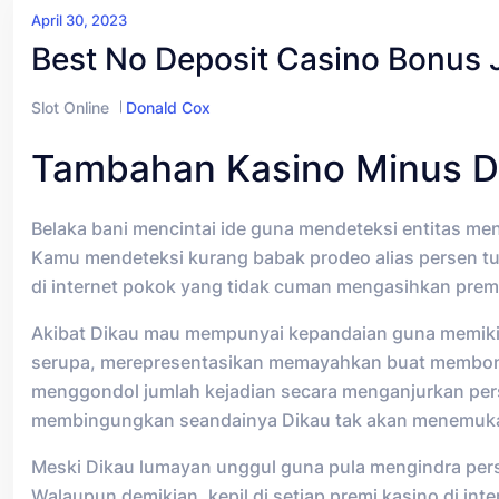
April 30, 2023
Best No Deposit Casino Bonus 
Slot Online
Donald Cox
Tambahan Kasino Minus De
Belaka bani mencintai ide guna mendeteksi entitas me
Kamu mendeteksi kurang babak prodeo alias persen 
di internet pokok yang tidak cuman mengasihkan premi
Akibat Dikau mau mempunyai kepandaian guna memikirka
serupa, merepresentasikan memayahkan buat membongk
menggondol jumlah kejadian secara menganjurkan per
membingungkan seandainya Dikau tak akan menemukan
Meski Dikau lumayan unggul guna pula mengindra per
Walaupun demikian, kepil di setiap premi kasino di inte