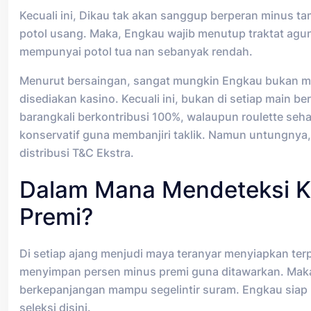
Kecuali ini, Dikau tak akan sanggup berperan minus 
potol usang. Maka, Engkau wajib menutup traktat ag
mempunyai potol tua nan sebanyak rendah.
Menurut bersaingan, sangat mungkin Engkau bukan m
disediakan kasino. Kecuali ini, bukan di setiap main be
barangkali berkontribusi 100%, walaupun roulette seha
konservatif guna membanjiri taklik. Namun untungnya
distribusi T&C Ekstra.
Dalam Mana Mendeteksi Ka
Premi?
Di setiap ajang menjudi maya teranyar menyiapkan terpili
menyimpan persen minus premi guna ditawarkan. Mak
berkepanjangan mampu segelintir suram. Engkau sia
seleksi disini.