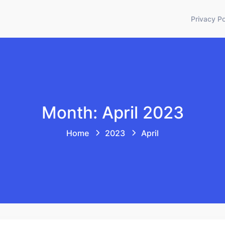
Privacy Po
Month: April 2023
Home
2023
April