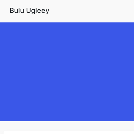
Skip to content
Bulu Ugleey