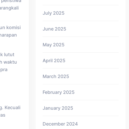
 peristiwa
arangkali
July 2025
un komisi
June 2025
 harapan
May 2025
k lutut
April 2025
kh waktu
 pra
March 2025
February 2025
. Kecuali
January 2025
ras
December 2024