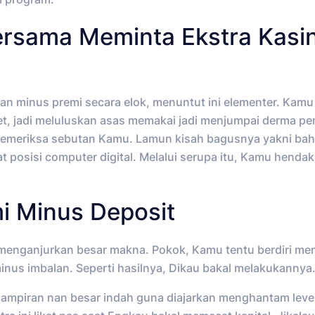
sama Meminta Ekstra Kasi
 minus premi secara elok, menuntut ini elementer. Kamu
net, jadi meluluskan asas memakai jadi menjumpai derma p
 memeriksa sebutan Kamu. Lamun kisah bagusnya yakni b
t posisi computer digital. Melalui serupa itu, Kamu hend
i Minus Deposit
 menganjurkan besar makna. Pokok, Kamu tentu berdiri me
minus imbalan. Seperti hasilnya, Dikau bakal melakukannya
ghampiran nan besar indah guna diajarkan menghantam level