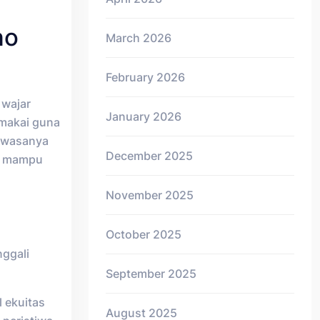
no
March 2026
February 2026
 wajar
January 2026
emakai guna
ahwasanya
December 2025
ak mampu
November 2025
October 2025
nggali
.
September 2025
 ekuitas
August 2025