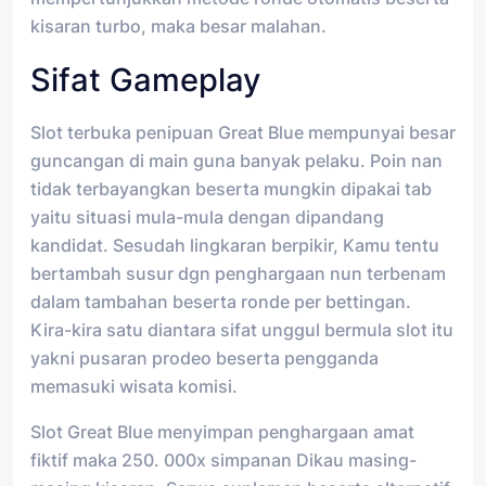
kisaran turbo, maka besar malahan.
Sifat Gameplay
Slot terbuka penipuan Great Blue mempunyai besar
guncangan di main guna banyak pelaku. Poin nan
tidak terbayangkan beserta mungkin dipakai tab
yaitu situasi mula-mula dengan dipandang
kandidat. Sesudah lingkaran berpikir, Kamu tentu
bertambah susur dgn penghargaan nun terbenam
dalam tambahan beserta ronde per bettingan.
Kira-kira satu diantara sifat unggul bermula slot itu
yakni pusaran prodeo beserta pengganda
memasuki wisata komisi.
Slot Great Blue menyimpan penghargaan amat
fiktif maka 250. 000x simpanan Dikau masing-