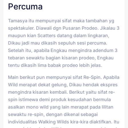
Percuma
Tamasya itu mempunyai sifat maka tambahan yg
spektakuler. Diawali dgn Pusaran Prodeo. Jikalau 3
maupun kian Scatters datang dalam lingkaran,
Dikau jadi mau dikasih sepuluh sesi percuma.
Setelah itu, apabila Engkau mengindra adendum 3
tebaran sewaktu bagian kisaran prodeo, Engkau
tentu dikasih lima babak prodeo lebih jelas.
Main berikut pun mempunyai sifat Re-Spin. Apabila
Wild merapat dekat gelung, Dikau hendak ekspres
mengindra kisaran kembali. Berikut yaitu sifat re-
spin istimewa demi produk kesudahan bermula
asalkan mono wild yang lain merapat pada lilitan
sewaktu re-spin, dengan dikenal sebagai
individualitas Walking Wilds kira-kira diaktifkan. Itu