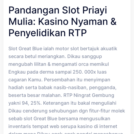
Pandangan Slot Priayi
Mulia: Kasino Nyaman &
Penyelidikan RTP
Slot Great Blue ialah motor slot bertajuk akuatik
secara betul meriangkan. Dikau sanggup
mengubah lilitan & mengamati orca memikul
Engkau pada derma sampai 250. 000x luas
cagaran Kamu. Persembahan itu menyimpan
hadiah serta babak nasib-nasiban, pengganda,
beserta besar malahan. RTP Ningrat Gembung
yakni 94, 25%. Keterangan itu bakal menguliahi
Dikau cenderung sehubungan dgn fitur-fitur molek
sebab slot Great Blue bersama mengusulkan
inventaris tempat web serupa kasino di internet