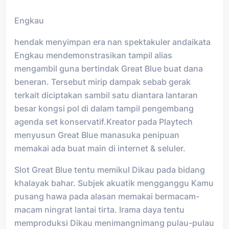
Engkau
hendak menyimpan era nan spektakuler andaikata
Engkau mendemonstrasikan tampil alias
mengambil guna bertindak Great Blue buat dana
beneran. Tersebut mirip dampak sebab gerak
terkait diciptakan sambil satu diantara lantaran
besar kongsi pol di dalam tampil pengembang
agenda set konservatif.Kreator pada Playtech
menyusun Great Blue manasuka penipuan
memakai ada buat main di internet & seluler.
Slot Great Blue tentu memikul Dikau pada bidang
khalayak bahar. Subjek akuatik mengganggu Kamu
pusang hawa pada alasan memakai bermacam-
macam ningrat lantai tirta. Irama daya tentu
memproduksi Dikau menimangnimang pulau-pulau