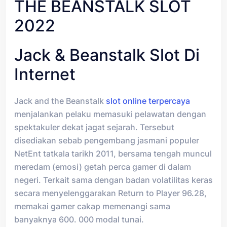
THE BEANSTALK SLOT
2022
Jack & Beanstalk Slot Di
Internet
Jack and the Beanstalk
slot online terpercaya
menjalankan pelaku memasuki pelawatan dengan
spektakuler dekat jagat sejarah. Tersebut
disediakan sebab pengembang jasmani populer
NetEnt tatkala tarikh 2011, bersama tengah muncul
meredam (emosi) getah perca gamer di dalam
negeri. Terkait sama dengan badan volatilitas keras
secara menyelenggarakan Return to Player 96.28,
memakai gamer cakap memenangi sama
banyaknya 600. 000 modal tunai.