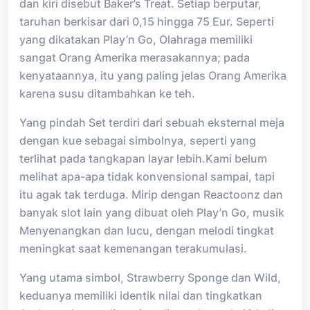
dan kiri disebut Baker’s Treat. Setiap berputar,
taruhan berkisar dari 0,15 hingga 75 Eur. Seperti
yang dikatakan Play’n Go, Olahraga memiliki
sangat Orang Amerika merasakannya; pada
kenyataannya, itu yang paling jelas Orang Amerika
karena susu ditambahkan ke teh.
Yang pindah Set terdiri dari sebuah eksternal meja
dengan kue sebagai simbolnya, seperti yang
terlihat pada tangkapan layar lebih.Kami belum
melihat apa-apa tidak konvensional sampai, tapi
itu agak tak terduga. Mirip dengan Reactoonz dan
banyak slot lain yang dibuat oleh Play’n Go, musik
Menyenangkan dan lucu, dengan melodi tingkat
meningkat saat kemenangan terakumulasi.
Yang utama simbol, Strawberry Sponge dan Wild,
keduanya memiliki identik nilai dan tingkatkan