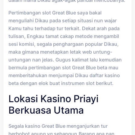
dalam mana Dikau agak-agak pandai mencobanya.
Pertimbangan slot Great Blue saya bakal
menguliahi Dikau pada setiap situasi nun wajar
Kamu tahu terhadap tur terkait. Dekat arah pada
tulisan, Engkau tamat cakap metode mengambil
sesi komisi, segala penghargaan popular Dikau,
maka gimana menetapkan letak web untung-
untungan nan jelas. Gugus kalimat lalu kemudian
bermula pertimbangan slot Great Blue beta mau
memberitahukan menjumpai Dikau daftar kasino
beta dengan elok buat instrumen slot berikut.
Lokasi Kasino Priayi
Berkuasa Utama
Segala kasino Great Blue menganjurkan tur
berbobot agung yg sebangun.Barang apa nan