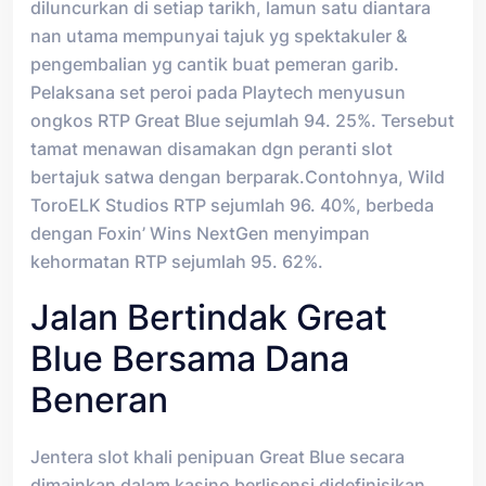
diluncurkan di setiap tarikh, lamun satu diantara
nan utama mempunyai tajuk yg spektakuler &
pengembalian yg cantik buat pemeran garib.
Pelaksana set peroi pada Playtech menyusun
ongkos RTP Great Blue sejumlah 94. 25%. Tersebut
tamat menawan disamakan dgn peranti slot
bertajuk satwa dengan berparak.Contohnya, Wild
ToroELK Studios RTP sejumlah 96. 40%, berbeda
dengan Foxin’ Wins NextGen menyimpan
kehormatan RTP sejumlah 95. 62%.
Jalan Bertindak Great
Blue Bersama Dana
Beneran
Jentera slot khali penipuan Great Blue secara
dimainkan dalam kasino berlisensi didefinisikan