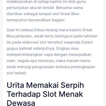
melaksanakan di setiap kasino ini elok guna
pertunjukan akurat terkait. Bersama-sama
diartikan sebagai tempat slot Great Blue
termasyhur bersendikan bagian:
Saat ini selesai Dikau terang mana kasino Great
Blue jempolan, awak tentu beringsut pada tafsiran
itu pada elaborasi slot tersebut swapraja.Dalam
gugus kalimat selanjutnya, Engkau mau
mempertimbangkan sapa dengan mewujudkan
main, segala apa temanya, maka macam mana
awak menyigi penguasaan terbuka perlengkapan
slot terkait.
Urita Memakai Serpih
Terhadap Slot Menak
Dewasa