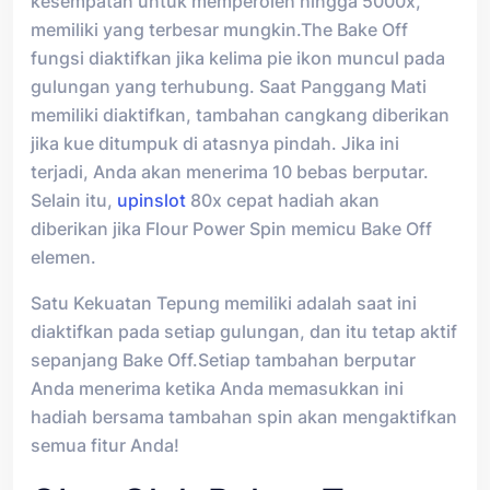
kesempatan untuk memperoleh hingga 5000x,
memiliki yang terbesar mungkin.The Bake Off
fungsi diaktifkan jika kelima pie ikon muncul pada
gulungan yang terhubung. Saat Panggang Mati
memiliki diaktifkan, tambahan cangkang diberikan
jika kue ditumpuk di atasnya pindah. Jika ini
terjadi, Anda akan menerima 10 bebas berputar.
Selain itu,
upinslot
80x cepat hadiah akan
diberikan jika Flour Power Spin memicu Bake Off
elemen.
Satu Kekuatan Tepung memiliki adalah saat ini
diaktifkan pada setiap gulungan, dan itu tetap aktif
sepanjang Bake Off.Setiap tambahan berputar
Anda menerima ketika Anda memasukkan ini
hadiah bersama tambahan spin akan mengaktifkan
semua fitur Anda!