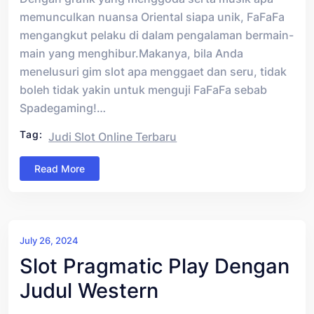
memunculkan nuansa Oriental siapa unik, FaFaFa
mengangkut pelaku di dalam pengalaman bermain-
main yang menghibur.Makanya, bila Anda
menelusuri gim slot apa menggaet dan seru, tidak
boleh tidak yakin untuk menguji FaFaFa sebab
Spadegaming!…
Tag:
Judi Slot Online Terbaru
Read More
July 26, 2024
Slot Pragmatic Play Dengan
Judul Western