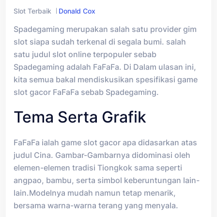
Slot Terbaik
Donald Cox
Spadegaming merupakan salah satu provider gim
slot siapa sudah terkenal di segala bumi. salah
satu judul slot online terpopuler sebab
Spadegaming adalah FaFaFa. Di Dalam ulasan ini,
kita semua bakal mendiskusikan spesifikasi game
slot gacor FaFaFa sebab Spadegaming.
Tema Serta Grafik
FaFaFa ialah game slot gacor apa didasarkan atas
judul Cina. Gambar-Gambarnya didominasi oleh
elemen-elemen tradisi Tiongkok sama seperti
angpao, bambu, serta simbol keberuntungan lain-
lain.Modelnya mudah namun tetap menarik,
bersama warna-warna terang yang menyala.