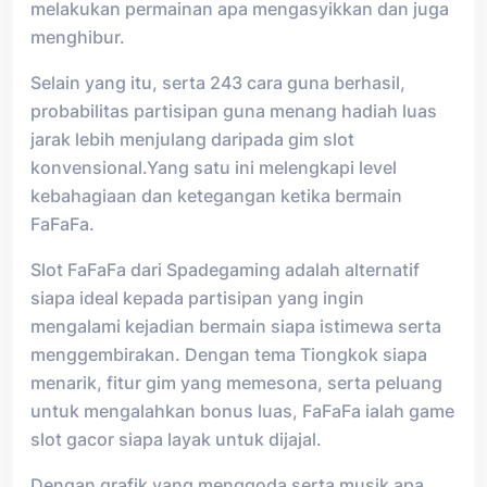
melakukan permainan apa mengasyikkan dan juga
menghibur.
Selain yang itu, serta 243 cara guna berhasil,
probabilitas partisipan guna menang hadiah luas
jarak lebih menjulang daripada gim slot
konvensional.Yang satu ini melengkapi level
kebahagiaan dan ketegangan ketika bermain
FaFaFa.
Slot FaFaFa dari Spadegaming adalah alternatif
siapa ideal kepada partisipan yang ingin
mengalami kejadian bermain siapa istimewa serta
menggembirakan. Dengan tema Tiongkok siapa
menarik, fitur gim yang memesona, serta peluang
untuk mengalahkan bonus luas, FaFaFa ialah game
slot gacor siapa layak untuk dijajal.
Dengan grafik yang menggoda serta musik apa