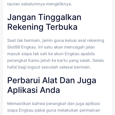
tautan sebelumnya mengkliknya.
Jangan Tinggalkan
Rekening Terbuka
Saat tak bermain, jamin guna keluar asal rekening
Slot88 Engkau. Ini satu akan mencegah jalan
masuk siapa tak sah ke akun Engkau apabila
perangkat Kamu jatuh ke kartu yang salah. Selalu
hafal bagi logout sesudah selesai bermain.
Perbarui Alat Dan Juga
Aplikasi Anda
Memastikan bahwa perangkat dan juga aplikasi
siapa Engkau pakai guna melakukan permainan