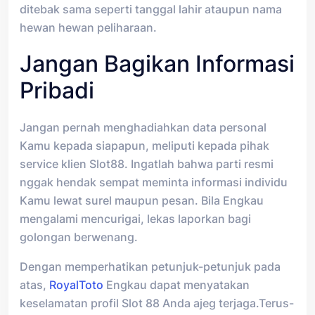
ditebak sama seperti tanggal lahir ataupun nama
hewan hewan peliharaan.
Jangan Bagikan Informasi
Pribadi
Jangan pernah menghadiahkan data personal
Kamu kepada siapapun, meliputi kepada pihak
service klien Slot88. Ingatlah bahwa parti resmi
nggak hendak sempat meminta informasi individu
Kamu lewat surel maupun pesan. Bila Engkau
mengalami mencurigai, lekas laporkan bagi
golongan berwenang.
Dengan memperhatikan petunjuk-petunjuk pada
atas,
RoyalToto
Engkau dapat menyatakan
keselamatan profil Slot 88 Anda ajeg terjaga.Terus-