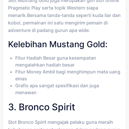
Slot Mustang Gold juga merupakan gim slot online
Pragmatic Play serta topik Western siapa
menarik.Bersama tanda-tanda seperti kuda liar dan
koboi, permainan ini satu mengirim pemain di
adventure di padang gurun apa wide.
Kelebihan Mustang Gold:
Fitur Hadiah Besar guna kesempatan
mengalahkan hadiah besar
Fitur Money Ambil bagi menghimpun mata uang
emas
Grafis apa sangat spesifikasi dan juga
menawan
3. Bronco Spirit
Slot Bronco Spirit mengajak pelaku guna meraih