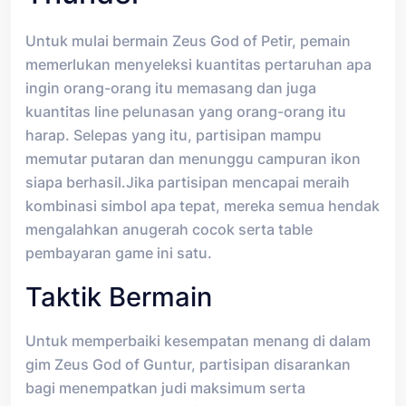
Untuk mulai bermain Zeus God of Petir, pemain
memerlukan menyeleksi kuantitas pertaruhan apa
ingin orang-orang itu memasang dan juga
kuantitas line pelunasan yang orang-orang itu
harap. Selepas yang itu, partisipan mampu
memutar putaran dan menunggu campuran ikon
siapa berhasil.Jika partisipan mencapai meraih
kombinasi simbol apa tepat, mereka semua hendak
mengalahkan anugerah cocok serta table
pembayaran game ini satu.
Taktik Bermain
Untuk memperbaiki kesempatan menang di dalam
gim Zeus God of Guntur, partisipan disarankan
bagi menempatkan judi maksimum serta