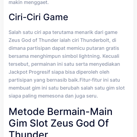
makin menggaet.
Ciri-Ciri Game
Salah satu ciri apa terutama menarik dari game
Zeus God of Thunder ialah ciri Thunderbolt, di
dimana partisipan dapat memicu putaran gratis
bersama menghimpun simbol lightning. Kecuali
tersebut, permainan ini satu serta menyediakan
Jackpot Progresif siapa bisa diperoleh oleh
partisipan yang bernasib baik.Fitur-fitur ini satu
membuat gim ini satu berubah salah satu gim slot
siapa paling memesona dan juga seru.
Metode Bermain-Main
Gim Slot Zeus God Of
Thunder