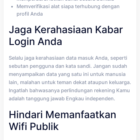
Memverifikasi alat siapa terhubung dengan
profil Anda
Jaga Kerahasiaan Kabar
Login Anda
Selalu jaga kerahasiaan data masuk Anda, seperti
sebutan pengguna dan kata sandi. Jangan sudah
menyampaikan data yang satu ini untuk manusia
lain, malahan untuk teman dekat ataupun keluarga.
Ingatlah bahwasanya perlindungan rekening Kamu
adalah tanggung jawab Engkau independen.
Hindari Memanfaatkan
Wifi Publik