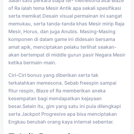
Salah satu perkara siapa ter- memesona asal Blaze
of Ra ialah tema Mesir Antik apa sekali spesifikasi
serta memikat.Desain visual permainan ini sangat
memukau, serta tanda-tanda khas Mesir mirip Raja
Mesir, Horus, dan juga Anubis. Masing-Masing
komponen di dalam game ini didesain bersama
amat apik, menciptakan pelaku terlihat seakan-
akan bertempat di middle gurun pasir Negara Mesir
ketika bermain-main.
Ciri-Ciri bonus yang diberikan serta tak
terkalahkan memesona. Sebab freespin sampai
fitur respin, Blaze of Ra memberikan aneka
kesempatan bagi mendapatkan kejayaan
besar.Selain itu, gim yang satu ini pula dilengkapi
serta Jackpot Progresive apa bisa menciptakan
Engkau berubah orang kaya internal sebentar.