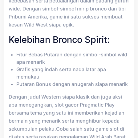
kebebasan serta petualangan dalam padang gurun
wide. Dengan simbol-simbol mirip bronco dan tipi
Pribumi Amerika, game ini satu sukses membuat
kesan Wild West siapa epik.
Kelebihan Bronco Spirit:
Fitur Bebas Putaran dengan simbol-simbol wild
apa menarik
Grafis yang indah serta nada latar apa
memukau
Putaran Bonus dengan anugerah siapa menarik
Dengan judul Western siapa klasik dan juga aksi
apa menegangkan, slot gacor Pragmatic Play
bersama tema yang satu ini memberikan kejadian
bermain yang menarik serta menghibur kepada
sekumpulan pelaku.Coba salah satu game slot di
di atas serta rasakan pengalaman Wild Arah Barat