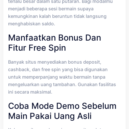
terlalu besar dalam satu putaran. Bagi modalmu
menjadi beberapa sesi bermain supaya
kemungkinan kalah beruntun tidak langsung
menghabiskan saldo.
Manfaatkan Bonus Dan
Fitur Free Spin
Banyak situs menyediakan bonus deposit,
cashback, dan free spin yang bisa digunakan
untuk memperpanjang waktu bermain tanpa
mengeluarkan uang tambahan. Gunakan fasilitas
ini secara maksimal.
Coba Mode Demo Sebelum
Main Pakai Uang Asli