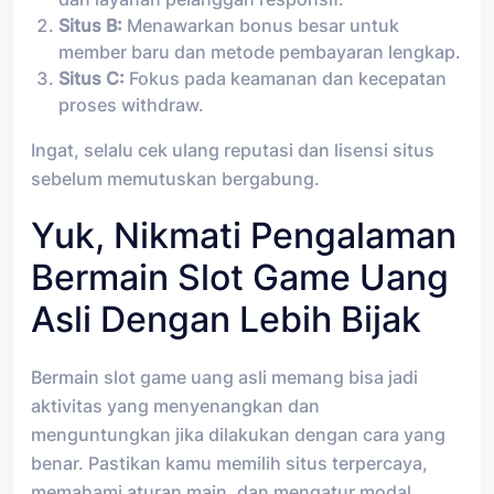
Situs B:
Menawarkan bonus besar untuk
member baru dan metode pembayaran lengkap.
Situs C:
Fokus pada keamanan dan kecepatan
proses withdraw.
Ingat, selalu cek ulang reputasi dan lisensi situs
sebelum memutuskan bergabung.
Yuk, Nikmati Pengalaman
Bermain Slot Game Uang
Asli Dengan Lebih Bijak
Bermain slot game uang asli memang bisa jadi
aktivitas yang menyenangkan dan
menguntungkan jika dilakukan dengan cara yang
benar. Pastikan kamu memilih situs terpercaya,
memahami aturan main, dan mengatur modal