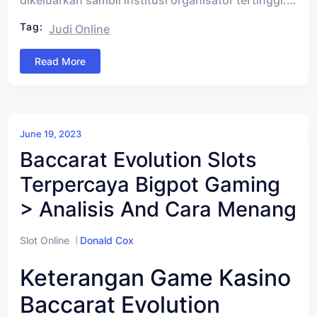
dikeluarkan sambil institusi organisator tertinggi.…
Tag:
Judi Online
Read More
June 19, 2023
Baccarat Evolution Slots
Terpercaya Bigpot Gaming
> Analisis And Cara Menang
Slot Online
Donald Cox
Keterangan Game Kasino
Baccarat Evolution