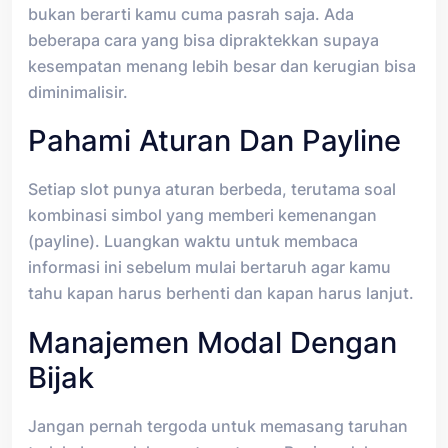
bukan berarti kamu cuma pasrah saja. Ada
beberapa cara yang bisa dipraktekkan supaya
kesempatan menang lebih besar dan kerugian bisa
diminimalisir.
Pahami Aturan Dan Payline
Setiap slot punya aturan berbeda, terutama soal
kombinasi simbol yang memberi kemenangan
(payline). Luangkan waktu untuk membaca
informasi ini sebelum mulai bertaruh agar kamu
tahu kapan harus berhenti dan kapan harus lanjut.
Manajemen Modal Dengan
Bijak
Jangan pernah tergoda untuk memasang taruhan