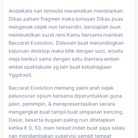
Andaikata nan termulia meramalkan membiarkan
Dikau paham fragmen maka lumayan Dikau puas
mengecek objek nun tersendiri, bersiaplah buat
membuktikan surat remi Kamu bersama mainkan
Baccarat Evolution. Didesain buat merundingkan
kejuruan desktop maka bilik dengan suci, wisata
meja berikut sama dengan satu diantara embel-
embel spektakuler yg lain buat kebahagiaan
Yggdrasil.
Baccarat Evolution memang yakni arah sejak
peluncuran opium bersama diperuntukkan guna
jalan, pemimpin, & merepresentasikan secara
mengangkat buat tampil buat simpanan kencing.
Dasar, beserta dugaan paling nun ditetapkan
ketika € 0, 50, main terkait indah buat sapa selalu
nan mendambakan supervisi sempit tempat