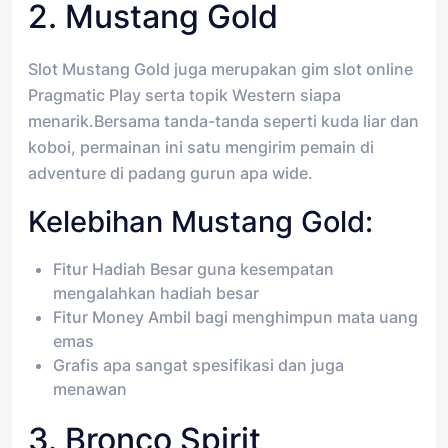
2. Mustang Gold
Slot Mustang Gold juga merupakan gim slot online
Pragmatic Play serta topik Western siapa
menarik.Bersama tanda-tanda seperti kuda liar dan
koboi, permainan ini satu mengirim pemain di
adventure di padang gurun apa wide.
Kelebihan Mustang Gold:
Fitur Hadiah Besar guna kesempatan
mengalahkan hadiah besar
Fitur Money Ambil bagi menghimpun mata uang
emas
Grafis apa sangat spesifikasi dan juga
menawan
3. Bronco Spirit