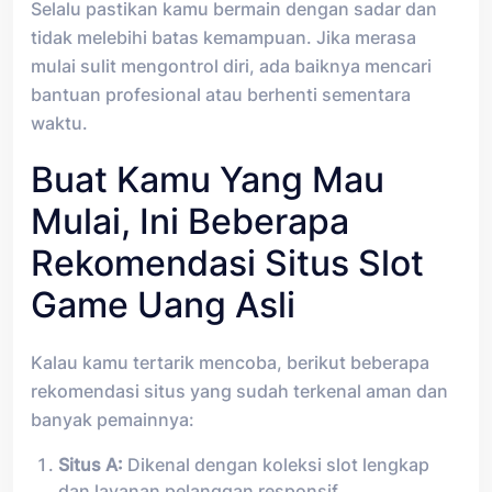
Selalu pastikan kamu bermain dengan sadar dan
tidak melebihi batas kemampuan. Jika merasa
mulai sulit mengontrol diri, ada baiknya mencari
bantuan profesional atau berhenti sementara
waktu.
Buat Kamu Yang Mau
Mulai, Ini Beberapa
Rekomendasi Situs Slot
Game Uang Asli
Kalau kamu tertarik mencoba, berikut beberapa
rekomendasi situs yang sudah terkenal aman dan
banyak pemainnya:
Situs A:
Dikenal dengan koleksi slot lengkap
dan layanan pelanggan responsif.