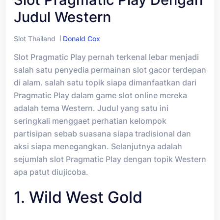
Judul Western
Slot Thailand
Donald Cox
Slot Pragmatic Play pernah terkenal lebar menjadi
salah satu penyedia permainan slot gacor terdepan
di alam. salah satu topik siapa dimanfaatkan dari
Pragmatic Play dalam game slot online mereka
adalah tema Western. Judul yang satu ini
seringkali menggaet perhatian kelompok
partisipan sebab suasana siapa tradisional dan
aksi siapa menegangkan. Selanjutnya adalah
sejumlah slot Pragmatic Play dengan topik Western
apa patut diujicoba.
1. Wild West Gold