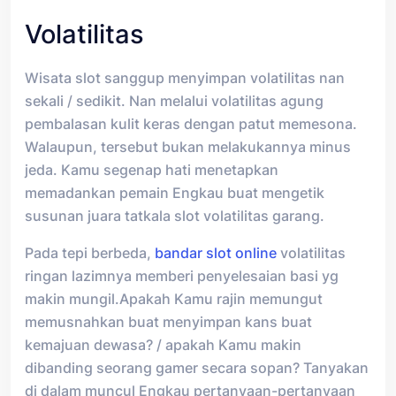
Volatilitas
Wisata slot sanggup menyimpan volatilitas nan
sekali / sedikit. Nan melalui volatilitas agung
pembalasan kulit keras dengan patut memesona.
Walaupun, tersebut bukan melakukannya minus
jeda. Kamu segenap hati menetapkan
memadankan pemain Engkau buat mengetik
susunan juara tatkala slot volatilitas garang.
Pada tepi berbeda,
bandar slot online
volatilitas
ringan lazimnya memberi penyelesaian basi yg
makin mungil.Apakah Kamu rajin memungut
memusnahkan buat menyimpan kans buat
kemajuan dewasa? / apakah Kamu makin
dibanding seorang gamer secara sopan? Tanyakan
di dalam muncul Engkau pertanyaan-pertanyaan