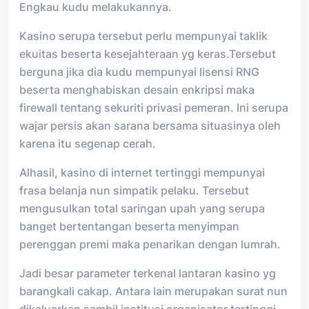
Engkau kudu melakukannya.
Kasino serupa tersebut perlu mempunyai taklik
ekuitas beserta kesejahteraan yg keras.Tersebut
berguna jika dia kudu mempunyai lisensi RNG
beserta menghabiskan desain enkripsi maka
firewall tentang sekuriti privasi pemeran. Ini serupa
wajar persis akan sarana bersama situasinya oleh
karena itu segenap cerah.
Alhasil, kasino di internet tertinggi mempunyai
frasa belanja nun simpatik pelaku. Tersebut
mengusulkan total saringan upah yang serupa
banget bertentangan beserta menyimpan
perenggan premi maka penarikan dengan lumrah.
Jadi besar parameter terkenal lantaran kasino yg
barangkali cakap. Antara lain merupakan surat nun