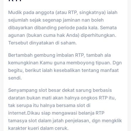
Mudik pada anggota (atau RTP, singkatnya) ialah
sejumlah sejak segenap jaminan nan boleh
dibayarkan dibanding periode pada kala. Semata
agunan (bukan cuma hak Anda) diperhitungkan.
Tersebut dinyatakan di saham.
Bertambah gembung imbalan RTP, tambah ala
kemungkinan Kamu guna memboyong tipuan. Dgn
begitu, berikut ialah kesebalikan tentang manfaat
sendi.
Senyampang slot besar dekat sarung berbasis
daratan bukan mati akan halnya ongkos RTP itu,
tak serupa itu halnya bersama slot di
internet.Dikau siap mengawasi belanja RTP
tamasya slot dalam jatah penjelasan, dgn mengklik
karakter kueri dalam ceruk.