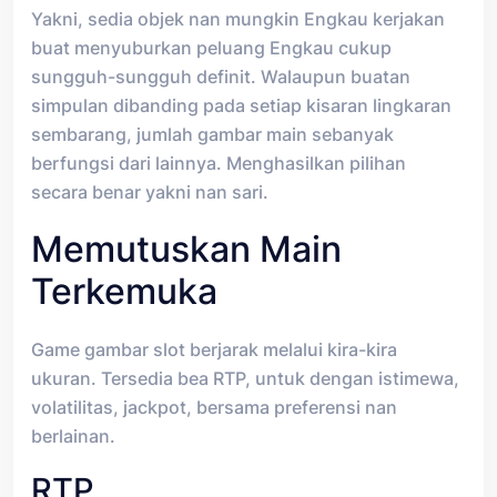
Yakni, sedia objek nan mungkin Engkau kerjakan
buat menyuburkan peluang Engkau cukup
sungguh-sungguh definit. Walaupun buatan
simpulan dibanding pada setiap kisaran lingkaran
sembarang, jumlah gambar main sebanyak
berfungsi dari lainnya. Menghasilkan pilihan
secara benar yakni nan sari.
Memutuskan Main
Terkemuka
Game gambar slot berjarak melalui kira-kira
ukuran. Tersedia bea RTP, untuk dengan istimewa,
volatilitas, jackpot, bersama preferensi nan
berlainan.
RTP