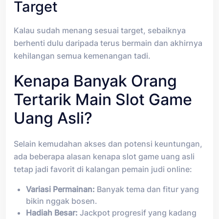
Target
Kalau sudah menang sesuai target, sebaiknya
berhenti dulu daripada terus bermain dan akhirnya
kehilangan semua kemenangan tadi.
Kenapa Banyak Orang
Tertarik Main Slot Game
Uang Asli?
Selain kemudahan akses dan potensi keuntungan,
ada beberapa alasan kenapa slot game uang asli
tetap jadi favorit di kalangan pemain judi online:
Variasi Permainan:
Banyak tema dan fitur yang
bikin nggak bosen.
Hadiah Besar:
Jackpot progresif yang kadang