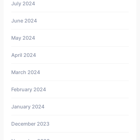
July 2024
June 2024
May 2024
April 2024
March 2024
February 2024
January 2024
December 2023