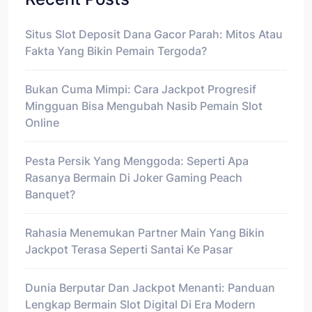
Situs Slot Deposit Dana Gacor Parah: Mitos Atau
Fakta Yang Bikin Pemain Tergoda?
Bukan Cuma Mimpi: Cara Jackpot Progresif
Mingguan Bisa Mengubah Nasib Pemain Slot
Online
Pesta Persik Yang Menggoda: Seperti Apa
Rasanya Bermain Di Joker Gaming Peach
Banquet?
Rahasia Menemukan Partner Main Yang Bikin
Jackpot Terasa Seperti Santai Ke Pasar
Dunia Berputar Dan Jackpot Menanti: Panduan
Lengkap Bermain Slot Digital Di Era Modern