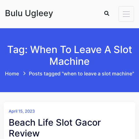
Skip to content
Bulu Ugleey
Tag: When To Leave A Slot
Machine
Home
Posts tagged "when to leave a slot machine"
April 15, 2023
Beach Life Slot Gacor
Review