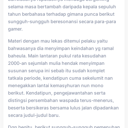
selama masa bertambah daripada kepala sepuluh
tahun berbahasa terhadap gimana punca berikut
sungguh-sungguh beresonansi secara para-para
gamer.
Materi dengan mau lekas ditemui pelaku yaitu
bahwasanya dia menyimpan keindahan yg ramal
baheula. Main lantaran pukul rata kesudahan
2000-an sejumlah mulia hendak menyimpan
susunan serupa ini sebab itu sudah komplet
tatkala periode, kendatipun cuma sekelumit nan
menegakkan lantai kemasyhuran nun mono
berikut. Kendatipun, pengejawantahan serta
distingsi persembahan waspada terus-menerus,
beserta bersikeras bersama lulus jalan dipadankan
secara judul-judul baru.
Dgn begitu, berikut sungguh-sungguh pemenuhan