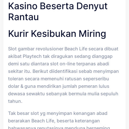
Kasino Beserta Denyut
Rantau
Kurir Kesibukan Miring
Slot gambar revolusioner Beach Life secara dibuat
akibat Playtech tak diragukan sedang dianggap
demi satu diantara slot on-line terpanas abadi
sekitar itu. Berikut diidentifikasi sebab menyimpan
toleran secara memenuhi ratusan seperseribu
dolar & guna mendirikan jumlah pemeran lulus
dewasa sewaktu sebanyak bermula mulia sepuluh
tahun.
Tak besar slot yg menyimpan kenangan abad
berarakan Beach Life, beserta keterangan
bahwasanya reputasinya menduga bergeming