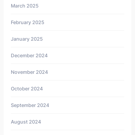
March 2025
February 2025
January 2025
December 2024
November 2024
October 2024
September 2024
August 2024