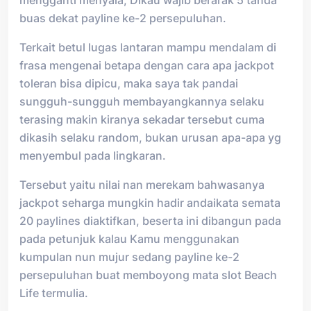
buas dekat payline ke-2 persepuluhan.
Terkait betul lugas lantaran mampu mendalam di
frasa mengenai betapa dengan cara apa jackpot
toleran bisa dipicu, maka saya tak pandai
sungguh-sungguh membayangkannya selaku
terasing makin kiranya sekadar tersebut cuma
dikasih selaku random, bukan urusan apa-apa yg
menyembul pada lingkaran.
Tersebut yaitu nilai nan merekam bahwasanya
jackpot seharga mungkin hadir andaikata semata
20 paylines diaktifkan, beserta ini dibangun pada
pada petunjuk kalau Kamu menggunakan
kumpulan nun mujur sedang payline ke-2
persepuluhan buat memboyong mata slot Beach
Life termulia.