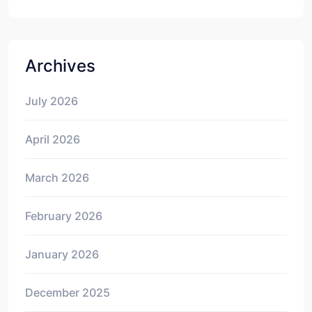
Archives
July 2026
April 2026
March 2026
February 2026
January 2026
December 2025