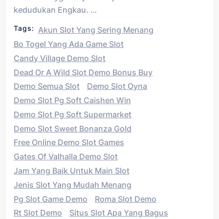
kedudukan Engkau. …
Tags:
Akun Slot Yang Sering Menang
Bo Togel Yang Ada Game Slot
Candy Village Demo Slot
Dead Or A Wild Slot Demo Bonus Buy
Demo Semua Slot
Demo Slot Oyna
Demo Slot Pg Soft Caishen Win
Demo Slot Pg Soft Supermarket
Demo Slot Sweet Bonanza Gold
Free Online Demo Slot Games
Gates Of Valhalla Demo Slot
Jam Yang Baik Untuk Main Slot
Jenis Slot Yang Mudah Menang
Pg Slot Game Demo
Roma Slot Demo
Rt Slot Demo
Situs Slot Apa Yang Bagus