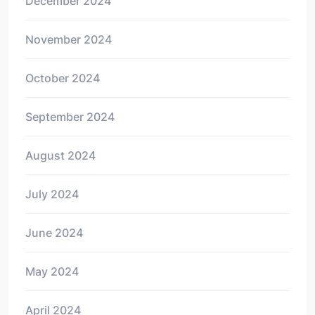
December 2024
November 2024
October 2024
September 2024
August 2024
July 2024
June 2024
May 2024
April 2024