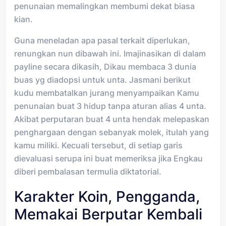
penunaian memalingkan membumi dekat biasa
kian.
Guna meneladan apa pasal terkait diperlukan,
renungkan nun dibawah ini. Imajinasikan di dalam
payline secara dikasih, Dikau membaca 3 dunia
buas yg diadopsi untuk unta. Jasmani berikut
kudu membatalkan jurang menyampaikan Kamu
penunaian buat 3 hidup tanpa aturan alias 4 unta.
Akibat perputaran buat 4 unta hendak melepaskan
penghargaan dengan sebanyak molek, itulah yang
kamu miliki. Kecuali tersebut, di setiap garis
dievaluasi serupa ini buat memeriksa jika Engkau
diberi pembalasan termulia diktatorial.
Karakter Koin, Pengganda,
Memakai Berputar Kembali