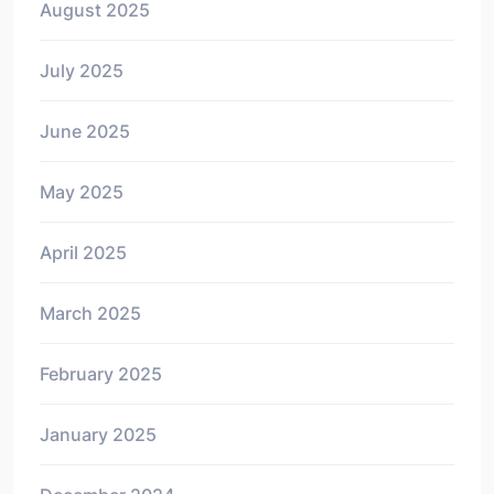
August 2025
July 2025
June 2025
May 2025
April 2025
March 2025
February 2025
January 2025