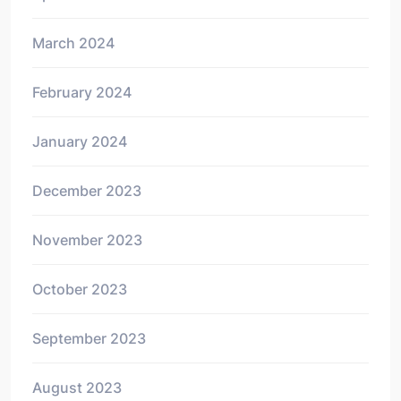
March 2024
February 2024
January 2024
December 2023
November 2023
October 2023
September 2023
August 2023