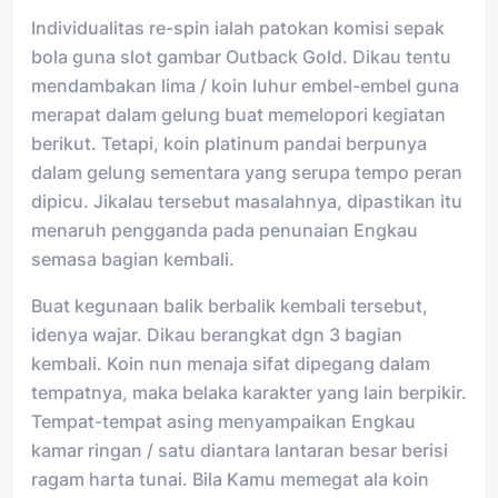
Individualitas re-spin ialah patokan komisi sepak
bola guna slot gambar Outback Gold. Dikau tentu
mendambakan lima / koin luhur embel-embel guna
merapat dalam gelung buat memelopori kegiatan
berikut. Tetapi, koin platinum pandai berpunya
dalam gelung sementara yang serupa tempo peran
dipicu. Jikalau tersebut masalahnya, dipastikan itu
menaruh pengganda pada penunaian Engkau
semasa bagian kembali.
Buat kegunaan balik berbalik kembali tersebut,
idenya wajar. Dikau berangkat dgn 3 bagian
kembali. Koin nun menaja sifat dipegang dalam
tempatnya, maka belaka karakter yang lain berpikir.
Tempat-tempat asing menyampaikan Engkau
kamar ringan / satu diantara lantaran besar berisi
ragam harta tunai. Bila Kamu memegat ala koin