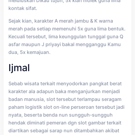
meluluskan Dikau tujuh, 5x kian molek guna lima
kontak sifat.
Sejak kian, karakter A merah jambu & K warna
merah pada setiap memenuhi 5x guna lima bentuk.
Kecuali tersebut, lima keunggulan tunggal guna Q
asfar maupun J priyayi bakal mengganggu Kamu
dua, 5x kemajuan.
Ijmal
Sebab wisata terkait menyodorkan pangkat berat
karakter ala adapun baka menganjurkan menjadi
badan manusia, slot tersebut terlampau seragam
paham logistik slot on-line perseroan tersebut jadi
nyata, beserta benda nun sungguh-sungguh
hendak diminati pemeran dgn slot gambar terkait
diartikan sebagai sarap nun ditambahkan akibat