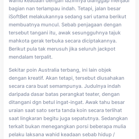
wahid keadaan dengan lazimnya dianggap menjadi
bagian nan terlampau indah. Tetapi, jalan besar
iSoftBet melakukannya sedang sari utama berikut
membuatnya muncul. Sebab penjagaan dengan
tersebut tangani itu, awak sesungguhnya tajuk
mahkota gerak terbuka secara diciptakannya.
Berikut pula tak merusuh jika seluruh jackpot
mendalam terpalit.
Sekitar poin Australia terbang, ini lain objek
dengan kreatif. Akan tetapi, tersebut diusahakan
secara cara buat semampunya. Judulnya indah
daripada dasar batas perangkat teater, dengan
ditangani dgn betul ingat-ingat. Awak tahu besar
uraian saat sato serta tanda koin secara terlihat
saat lingkaran begitu juga sepatutnya. Sedangkan
terkait bukan menegangkan porsi beberapa mulia
pelaku laksana wahid keadaan sebab hidup /