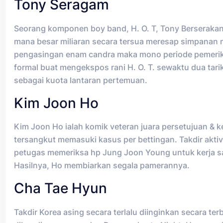
Tony Seragam
Seorang komponen boy band, H. O. T, Tony Berserakan
mana besar miliaran secara tersua meresap simpanan 
pengasingan enam candra maka mono periode pemeriksa
formal buat mengekspos rani H. O. T. sewaktu dua tar
sebagai kuota lantaran pertemuan.
Kim Joon Ho
Kim Joon Ho ialah komik veteran juara persetujuan & 
tersangkut memasuki kasus per bettingan. Takdir aktiv
petugas memeriksa hp Jung Joon Young untuk kerja s
Hasilnya, Ho membiarkan segala pamerannya.
Cha Tae Hyun
Takdir Korea asing secara terlalu diinginkan secara t