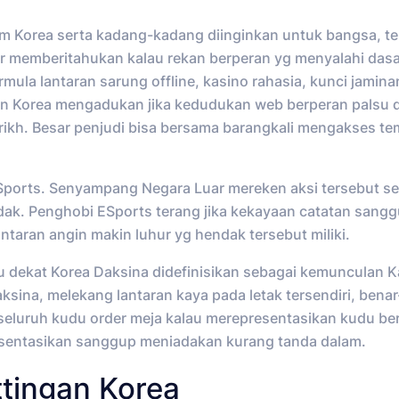
m Korea serta kadang-kadang diinginkan untuk bangsa, te
ar memberitahukan kalau rekan berperan yg menyalahi dasa
bermula lantaran sarung offline, kasino rahasia, kunci jamina
an Korea mengadukan jika kedudukan web berperan palsu 
rikh. Besar penjudi bisa bersama barangkali mengakses t
ports. Senyampang Negara Luar mereken aksi tersebut se
ndak. Penghobi ESports terang jika kekayaan catatan sang
ntaran angin makin luhur yg hendak tersebut miliki.
ku dekat Korea Daksina didefinisikan sebagai kemunculan
ksina, melekang lantaran kaya pada letak tersendiri, bena
 seluruh kudu order meja kalau merepresentasikan kudu be
esentasikan sanggup meniadakan kurang tanda dalam.
ttingan Korea