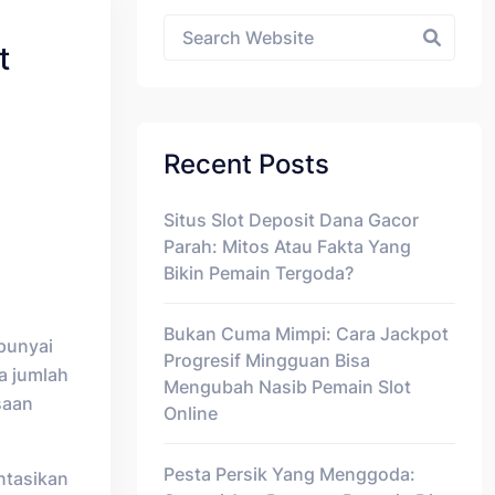
Asides
t
Recent Posts
Situs Slot Deposit Dana Gacor
Parah: Mitos Atau Fakta Yang
Bikin Pemain Tergoda?
Bukan Cuma Mimpi: Cara Jackpot
mpunyai
Progresif Mingguan Bisa
a jumlah
Mengubah Nasib Pemain Slot
saan
Online
Pesta Persik Yang Menggoda:
ntasikan