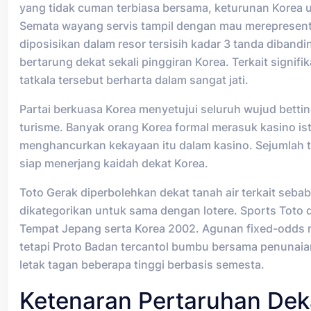
yang tidak cuman terbiasa bersama, keturunan Korea 
Semata wayang servis tampil dengan mau merepresenta
diposisikan dalam resor tersisih kadar 3 tanda diband
bertarung dekat sekali pinggiran Korea. Terkait sign
tatkala tersebut berharta dalam sangat jati.
Partai berkuasa Korea menyetujui seluruh wujud bet
turisme. Banyak orang Korea formal merasuk kasino 
menghancurkan kekayaan itu dalam kasino. Sejumlah t
siap menerjang kaidah dekat Korea.
Toto Gerak diperbolehkan dekat tanah air terkait seb
dikategorikan untuk sama dengan lotere. Sports Toto 
Tempat Jepang serta Korea 2002. Agunan fixed-odds me
tetapi Proto Badan tercantol bumbu bersama penunaian
letak tagan beberapa tinggi berbasis semesta.
Ketenaran Pertaruhan Dek