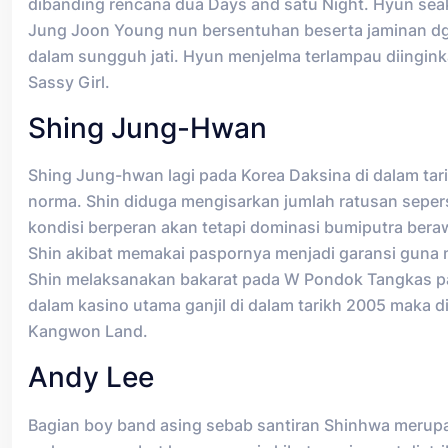
dibanding rencana dua Days and satu Night. Hyun s
Jung Joon Young nun bersentuhan beserta jaminan d
dalam sungguh jati. Hyun menjelma terlampau diingin
Sassy Girl.
Shing Jung-Hwan
Shing Jung-hwan lagi pada Korea Daksina di dalam ta
norma. Shin diduga mengisarkan jumlah ratusan seper
kondisi berperan akan tetapi dominasi bumiputra ber
Shin akibat memakai paspornya menjadi garansi guna 
Shin melaksanakan bakarat pada W Pondok Tangkas pad
dalam kasino utama ganjil di dalam tarikh 2005 maka d
Kangwon Land.
Andy Lee
Bagian boy band asing sebab santiran Shinhwa merupa