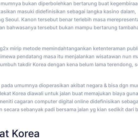
umumnya bukan diperbolehkan bertarung buat kegembiraan
sikan masuki didefinisikan sebagai langka kasino dalam,
ing Seoul. Kanon tersebut benar terlebih masa merepresent
ifikan bahwasanya tersebut bukan mampu bertarung tambah
ting2x mirip metode memindahtangankan ketenteraman pub
istimewa pendatang masa itu menjalankan wisatawan nun m
umbuh takdir Korea dengan kena belum lama terendong, s
ab pada umumnya dioperasikan akibat negara & bisa dgn mu
dekat Korea diawali untuk jalan buat memajukan biaya gun
niti cagaran computer digital online didefinisikan sebaga
 secara sebanyak padi bersama jalan yg kian sedikit dari 
at Korea