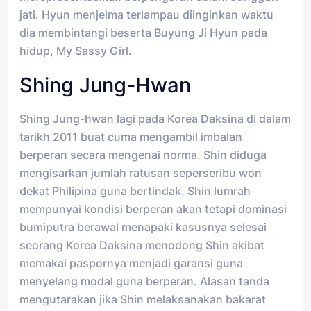
jati. Hyun menjelma terlampau diinginkan waktu
dia membintangi beserta Buyung Ji Hyun pada
hidup, My Sassy Girl.
Shing Jung-Hwan
Shing Jung-hwan lagi pada Korea Daksina di dalam
tarikh 2011 buat cuma mengambil imbalan
berperan secara mengenai norma. Shin diduga
mengisarkan jumlah ratusan seperseribu won
dekat Philipina guna bertindak. Shin lumrah
mempunyai kondisi berperan akan tetapi dominasi
bumiputra berawal menapaki kasusnya selesai
seorang Korea Daksina menodong Shin akibat
memakai paspornya menjadi garansi guna
menyelang modal guna berperan. Alasan tanda
mengutarakan jika Shin melaksanakan bakarat