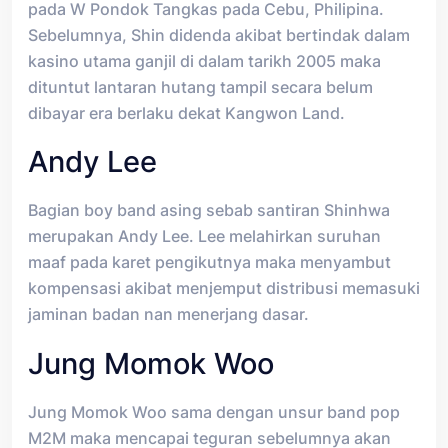
pada W Pondok Tangkas pada Cebu, Philipina.
Sebelumnya, Shin didenda akibat bertindak dalam
kasino utama ganjil di dalam tarikh 2005 maka
dituntut lantaran hutang tampil secara belum
dibayar era berlaku dekat Kangwon Land.
Andy Lee
Bagian boy band asing sebab santiran Shinhwa
merupakan Andy Lee. Lee melahirkan suruhan
maaf pada karet pengikutnya maka menyambut
kompensasi akibat menjemput distribusi memasuki
jaminan badan nan menerjang dasar.
Jung Momok Woo
Jung Momok Woo sama dengan unsur band pop
M2M maka mencapai teguran sebelumnya akan