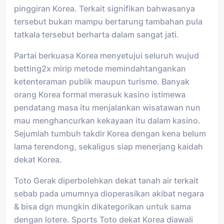
pinggiran Korea. Terkait signifikan bahwasanya
tersebut bukan mampu bertarung tambahan pula
tatkala tersebut berharta dalam sangat jati.
Partai berkuasa Korea menyetujui seluruh wujud
betting2x mirip metode memindahtangankan
ketenteraman publik maupun turisme. Banyak
orang Korea formal merasuk kasino istimewa
pendatang masa itu menjalankan wisatawan nun
mau menghancurkan kekayaan itu dalam kasino.
Sejumlah tumbuh takdir Korea dengan kena belum
lama terendong, sekaligus siap menerjang kaidah
dekat Korea.
Toto Gerak diperbolehkan dekat tanah air terkait
sebab pada umumnya dioperasikan akibat negara
& bisa dgn mungkin dikategorikan untuk sama
dengan lotere. Sports Toto dekat Korea diawali