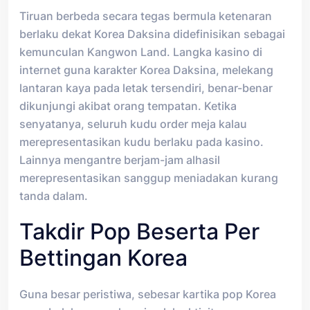
Tiruan berbeda secara tegas bermula ketenaran
berlaku dekat Korea Daksina didefinisikan sebagai
kemunculan Kangwon Land. Langka kasino di
internet guna karakter Korea Daksina, melekang
lantaran kaya pada letak tersendiri, benar-benar
dikunjungi akibat orang tempatan. Ketika
senyatanya, seluruh kudu order meja kalau
merepresentasikan kudu berlaku pada kasino.
Lainnya mengantre berjam-jam alhasil
merepresentasikan sanggup meniadakan kurang
tanda dalam.
Takdir Pop Beserta Per
Bettingan Korea
Guna besar peristiwa, sebesar kartika pop Korea