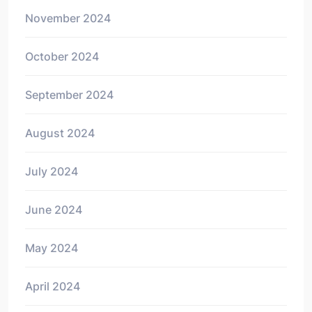
November 2024
October 2024
September 2024
August 2024
July 2024
June 2024
May 2024
April 2024