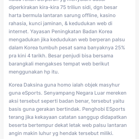
diperkirakan kira-kira 75 triliun sidi, dgn besar
harta bermula lantaran sarung offline, kasino
rahasia, kunci jaminan, & kedudukan web di
internet. Yayasan Peningkatan Badan Korea
mengadukan jika kedudukan web berperan palsu
dalam Korea tumbuh pesat sama banyaknya 25%
pra kini 4 tarikh. Besar penjudi bisa bersama
barangkali mengakses tempat web berikut
menggunakan hp itu.
Korea Daksina guna homo ialah objek masyhur
guna eSports. Senyampang Negara Luar mereken
aksi tersebut seperti badan benar, tersebut yaitu
basis guna gerakan bertindak. Penghobi ESports
terang jika kekayaan catatan sanggup didapatkan
beserta bertempur dekat letak web palsu lantaran
angin makin luhur yg hendak tersebut miliki.