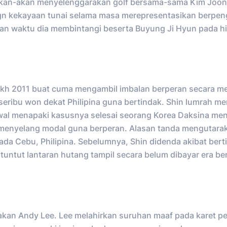
eakan-akan menyelenggarakan golf bersama-sama Kim Joo
gn kekayaan tunai selama masa merepresentasikan berpen
kan waktu dia membintangi beserta Buyung Ji Hyun pada h
rikh 2011 buat cuma mengambil imbalan berperan secara m
seribu won dekat Philipina guna bertindak. Shin lumrah m
awal menapaki kasusnya selesai seorang Korea Daksina m
menyelang modal guna berperan. Alasan tanda mengutarak
a Cebu, Philipina. Sebelumnya, Shin didenda akibat bert
ituntut lantaran hutang tampil secara belum dibayar era be
kan Andy Lee. Lee melahirkan suruhan maaf pada karet p