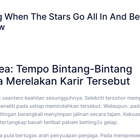
 When The Stars Go All In And Be
ew
rea: Tempo Bintang-Bintang
 Merelakan Karir Tersebut
ak seantero keahlian sesungguhnya. Selebriti tersohor me
meneliti pada setiap memindahkan tersebut. Walaupun, pad
ttingan barangkali menyimpan jalinan secara tajam. Kekua
ertangkap basah terlibat paham betting2x gelap.
uga pula bertugas arah penyuapan penjaga. Pada mereprese