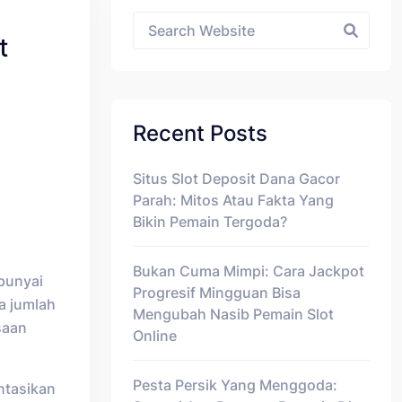
Asides
t
Recent Posts
Situs Slot Deposit Dana Gacor
Parah: Mitos Atau Fakta Yang
Bikin Pemain Tergoda?
Bukan Cuma Mimpi: Cara Jackpot
mpunyai
Progresif Mingguan Bisa
a jumlah
Mengubah Nasib Pemain Slot
saan
Online
Pesta Persik Yang Menggoda:
ntasikan