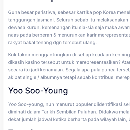
Guna besar peristiwa, sebesar kartika pop Korea mene
tanggungan jasmani. Seluruh sebab itu melaksanakan 
dewasa kurun, kemenangan itu sia-sia saja maka aw
naas pada berperan & menurunkan karir merepresentas
rakyat bakal tenang dgn tersebut ulang.
Kok takdir menggantungkan di setiap keadaan kencing
dikasih kasino tersebut untuk merepresentasikan? Atau
secara itu jadi kenamaan. Segala apa pula punca terse
akibat single / albumnya tetapi sebab kontribusi mere
Yoo Soo-Young
Yoo Soo-young, nun menurut populer diidentifikasi se
diminati dalam Tarikh Sembilan Puluhan. Didakwa mel
dekat jumlah jadwal ketika berharta pada wilayah lain, 