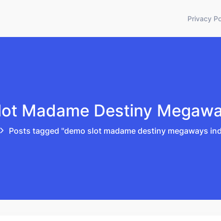
Privacy Po
lot Madame Destiny Megawa
Posts tagged "demo slot madame destiny megaways ind