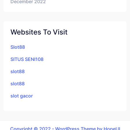
December 2022
Websites To Visit
Slot88
SITUS SENI108
slot88
slot88
slot gacor
Copyright © 2022 - WordPress Theme by HopeUI