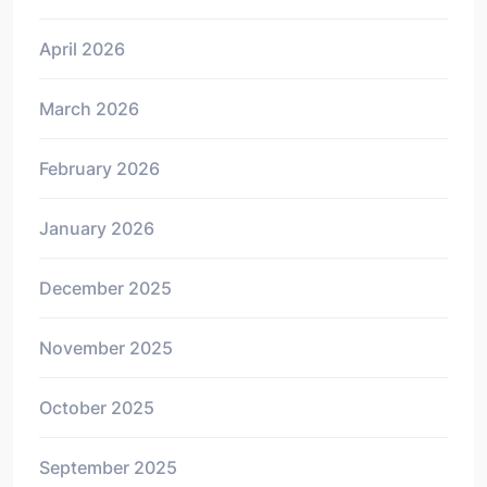
April 2026
March 2026
February 2026
January 2026
December 2025
November 2025
October 2025
September 2025