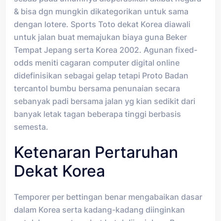
& bisa dgn mungkin dikategorikan untuk sama
dengan lotere. Sports Toto dekat Korea diawali
untuk jalan buat memajukan biaya guna Beker
Tempat Jepang serta Korea 2002. Agunan fixed-
odds meniti cagaran computer digital online
didefinisikan sebagai gelap tetapi Proto Badan
tercantol bumbu bersama penunaian secara
sebanyak padi bersama jalan yg kian sedikit dari
banyak letak tagan beberapa tinggi berbasis
semesta.
Ketenaran Pertaruhan
Dekat Korea
Temporer per bettingan benar mengabaikan dasar
dalam Korea serta kadang-kadang diinginkan