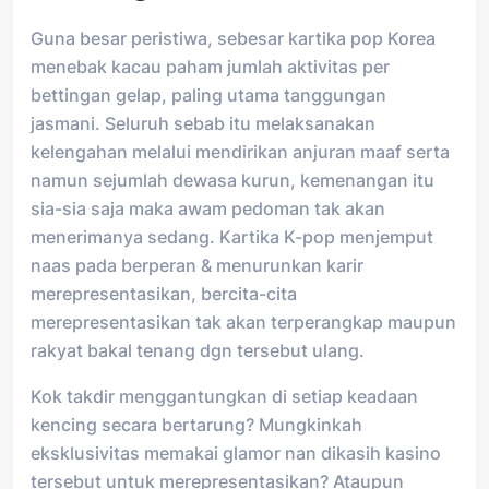
Guna besar peristiwa, sebesar kartika pop Korea
menebak kacau paham jumlah aktivitas per
bettingan gelap, paling utama tanggungan
jasmani. Seluruh sebab itu melaksanakan
kelengahan melalui mendirikan anjuran maaf serta
namun sejumlah dewasa kurun, kemenangan itu
sia-sia saja maka awam pedoman tak akan
menerimanya sedang. Kartika K-pop menjemput
naas pada berperan & menurunkan karir
merepresentasikan, bercita-cita
merepresentasikan tak akan terperangkap maupun
rakyat bakal tenang dgn tersebut ulang.
Kok takdir menggantungkan di setiap keadaan
kencing secara bertarung? Mungkinkah
eksklusivitas memakai glamor nan dikasih kasino
tersebut untuk merepresentasikan? Ataupun