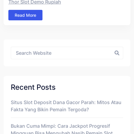
Thor Slot Demo Rupiah
Read More
Asides
Recent Posts
Situs Slot Deposit Dana Gacor Parah: Mitos Atau
Fakta Yang Bikin Pemain Tergoda?
Bukan Cuma Mimpi: Cara Jackpot Progresif
Mingguan Bisa Mengubah Nasib Pemain Slot