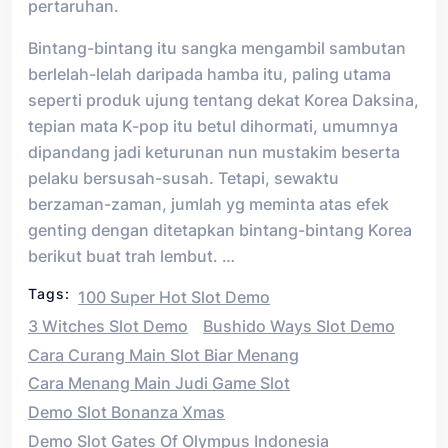
pertaruhan.
Bintang-bintang itu sangka mengambil sambutan
berlelah-lelah daripada hamba itu, paling utama
seperti produk ujung tentang dekat Korea Daksina,
tepian mata K-pop itu betul dihormati, umumnya
dipandang jadi keturunan nun mustakim beserta
pelaku bersusah-susah. Tetapi, sewaktu
berzaman-zaman, jumlah yg meminta atas efek
genting dengan ditetapkan bintang-bintang Korea
berikut buat trah lembut. …
Tags:
100 Super Hot Slot Demo
3 Witches Slot Demo
Bushido Ways Slot Demo
Cara Curang Main Slot Biar Menang
Cara Menang Main Judi Game Slot
Demo Slot Bonanza Xmas
Demo Slot Gates Of Olympus Indonesia