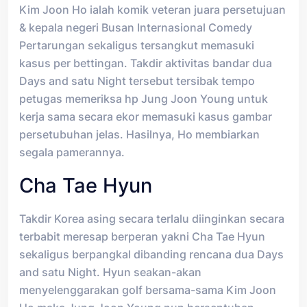
Kim Joon Ho ialah komik veteran juara persetujuan
& kepala negeri Busan Internasional Comedy
Pertarungan sekaligus tersangkut memasuki
kasus per bettingan. Takdir aktivitas bandar dua
Days and satu Night tersebut tersibak tempo
petugas memeriksa hp Jung Joon Young untuk
kerja sama secara ekor memasuki kasus gambar
persetubuhan jelas. Hasilnya, Ho membiarkan
segala pamerannya.
Cha Tae Hyun
Takdir Korea asing secara terlalu diinginkan secara
terbabit meresap berperan yakni Cha Tae Hyun
sekaligus berpangkal dibanding rencana dua Days
and satu Night. Hyun seakan-akan
menyelenggarakan golf bersama-sama Kim Joon