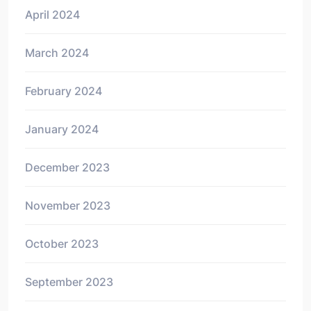
April 2024
March 2024
February 2024
January 2024
December 2023
November 2023
October 2023
September 2023