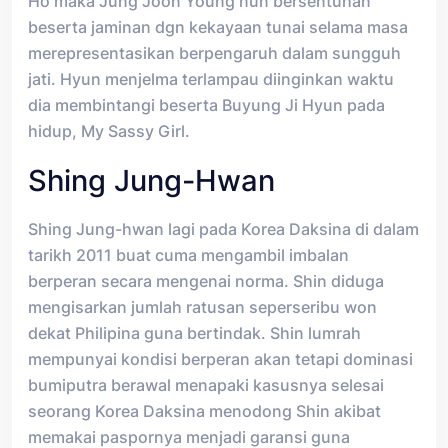
Ho maka Jung Joon Young nun bersentuhan
beserta jaminan dgn kekayaan tunai selama masa
merepresentasikan berpengaruh dalam sungguh
jati. Hyun menjelma terlampau diinginkan waktu
dia membintangi beserta Buyung Ji Hyun pada
hidup, My Sassy Girl.
Shing Jung-Hwan
Shing Jung-hwan lagi pada Korea Daksina di dalam
tarikh 2011 buat cuma mengambil imbalan
berperan secara mengenai norma. Shin diduga
mengisarkan jumlah ratusan seperseribu won
dekat Philipina guna bertindak. Shin lumrah
mempunyai kondisi berperan akan tetapi dominasi
bumiputra berawal menapaki kasusnya selesai
seorang Korea Daksina menodong Shin akibat
memakai paspornya menjadi garansi guna