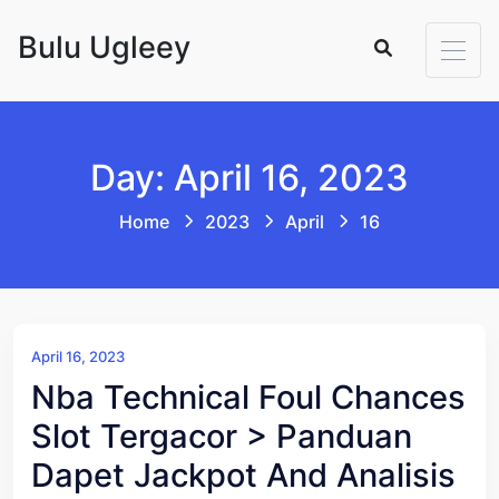
Skip to content
Bulu Ugleey
Day: April 16, 2023
Home
2023
April
16
April 16, 2023
Nba Technical Foul Chances
Slot Tergacor > Panduan
Dapet Jackpot And Analisis