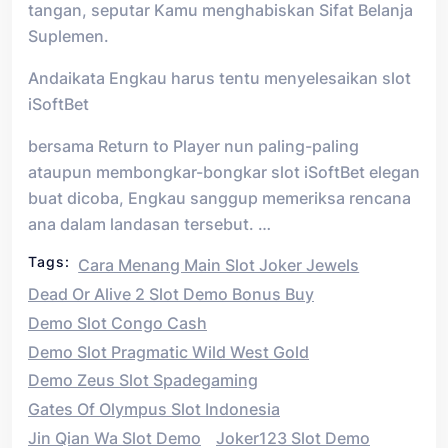
tangan, seputar Kamu menghabiskan Sifat Belanja
Suplemen.
Andaikata Engkau harus tentu menyelesaikan slot
iSoftBet
bersama Return to Player nun paling-paling
ataupun membongkar-bongkar slot iSoftBet elegan
buat dicoba, Engkau sanggup memeriksa rencana
ana dalam landasan tersebut. …
Tags:
Cara Menang Main Slot Joker Jewels
Dead Or Alive 2 Slot Demo Bonus Buy
Demo Slot Congo Cash
Demo Slot Pragmatic Wild West Gold
Demo Zeus Slot Spadegaming
Gates Of Olympus Slot Indonesia
Jin Qian Wa Slot Demo
Joker123 Slot Demo