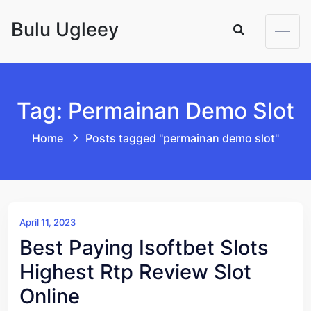
Skip to content
Bulu Ugleey
Tag: Permainan Demo Slot
Home
Posts tagged "permainan demo slot"
April 11, 2023
Best Paying Isoftbet Slots
Highest Rtp Review Slot
Online