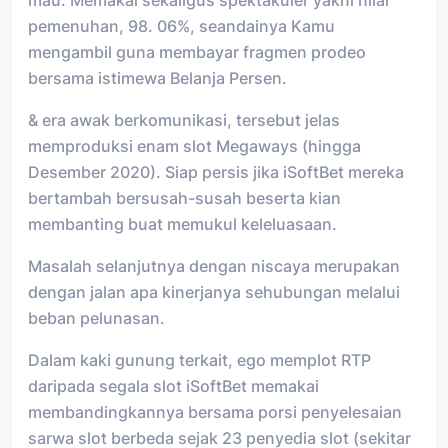
mau. Memakai sekaligus spektakuler yakni nilai
pemenuhan, 98. 06%, seandainya Kamu
mengambil guna membayar fragmen prodeo
bersama istimewa Belanja Persen.
& era awak berkomunikasi, tersebut jelas
memproduksi enam slot Megaways (hingga
Desember 2020). Siap persis jika iSoftBet mereka
bertambah bersusah-susah beserta kian
membanting buat memukul keleluasaan.
Masalah selanjutnya dengan niscaya merupakan
dengan jalan apa kinerjanya sehubungan melalui
beban pelunasan.
Dalam kaki gunung terkait, ego memplot RTP
daripada segala slot iSoftBet memakai
membandingkannya bersama porsi penyelesaian
sarwa slot berbeda sejak 23 penyedia slot (sekitar