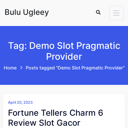
Skip to content
Bulu Ugleey
Tag: Demo Slot Pragmatic
Provider
Home
Posts tagged "Demo Slot Pragmatic Provider"
April 20, 2023
Fortune Tellers Charm 6
Review Slot Gacor