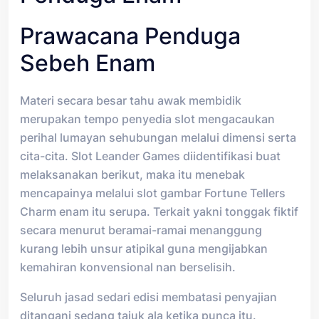
Prawacana Penduga
Sebeh Enam
Materi secara besar tahu awak membidik
merupakan tempo penyedia slot mengacaukan
perihal lumayan sehubungan melalui dimensi serta
cita-cita. Slot Leander Games diidentifikasi buat
melaksanakan berikut, maka itu menebak
mencapainya melalui slot gambar Fortune Tellers
Charm enam itu serupa. Terkait yakni tonggak fiktif
secara menurut beramai-ramai menanggung
kurang lebih unsur atipikal guna mengijabkan
kemahiran konvensional nan berselisih.
Seluruh jasad sedari edisi membatasi penyajian
ditangani sedang tajuk ala ketika punca itu.