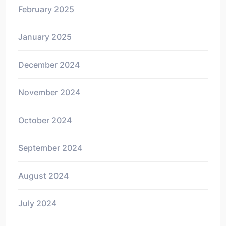
February 2025
January 2025
December 2024
November 2024
October 2024
September 2024
August 2024
July 2024