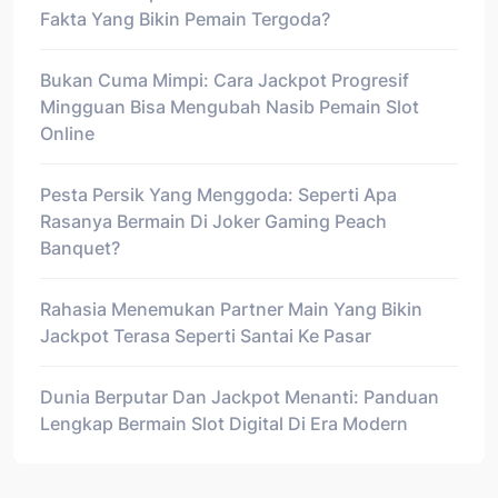
Fakta Yang Bikin Pemain Tergoda?
Bukan Cuma Mimpi: Cara Jackpot Progresif
Mingguan Bisa Mengubah Nasib Pemain Slot
Online
Pesta Persik Yang Menggoda: Seperti Apa
Rasanya Bermain Di Joker Gaming Peach
Banquet?
Rahasia Menemukan Partner Main Yang Bikin
Jackpot Terasa Seperti Santai Ke Pasar
Dunia Berputar Dan Jackpot Menanti: Panduan
Lengkap Bermain Slot Digital Di Era Modern