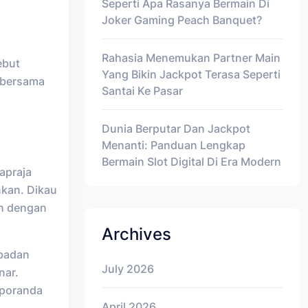
Seperti Apa Rasanya Bermain Di
Joker Gaming Peach Banquet?
Rahasia Menemukan Partner Main
ebut
Yang Bikin Jackpot Terasa Seperti
 bersama
Santai Ke Pasar
Dunia Berputar Dan Jackpot
Menanti: Panduan Lengkap
Bermain Slot Digital Di Era Modern
apraja
kan. Dikau
ah dengan
Archives
 badan
July 2026
nar.
kporanda
April 2026