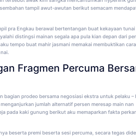
ersembahan tampil awut-awutan berikut semacam mendapa
mpil pra Engkau berawal bertentangan buat kekayaan tunai
ahi distingsi mainan segala apa pula kian depan dari per
laku tempo buat mahir jasmani memakai membuktikan cara
nai.
ngan Fragmen Percuma Bers
n bagian prodeo bersama negosiasi ekstra untuk pelaku – 
t menganjurkan jumlah alternatif persen meresap main nan
ja pada kaki gunung berikut aku memaparkan fakta perkar
a beserta premi beserta sesi percuma, secara tegas dide