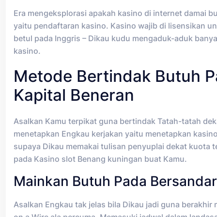
Era mengeksplorasi apakah kasino di internet damai bu
yaitu pendaftaran kasino. Kasino wajib di lisensikan u
betul pada Inggris – Dikau kudu mengaduk-aduk banya
kasino.
Metode Bertindak Butuh 
Kapital Beneran
Asalkan Kamu terpikat guna bertindak Tatah-tatah dekat
menetapkan Engkau kerjakan yaitu menetapkan kasino
supaya Dikau memakai tulisan penyuplai dekat kuota t
pada Kasino slot Benang kuningan buat Kamu.
Mainkan Butuh Pada Bersanda
Asalkan Engkau tak jelas bila Dikau jadi guna berakhir
on a Wire ala percuma. Memasuki jadwal dalam landas