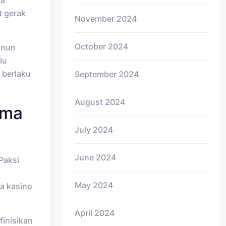
t gerak
November 2024
October 2024
 nun
lu
 berlaku
September 2024
August 2024
ama
July 2024
June 2024
Paksi
May 2024
a kasino
April 2024
finisikan