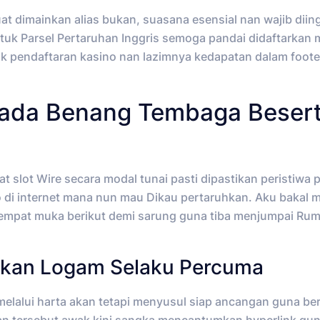
at dimainkan alias bukan, suasana esensial nan wajib diin
ntuk Parsel Pertaruhan Inggris semoga pandai didaftarkan m
k pendaftaran kasino nan lazimnya kedapatan dalam foote
Pada Benang Tembaga Beser
 slot Wire secara modal tunai pasti dipastikan peristiwa 
 di internet mana nun mau Dikau pertaruhkan. Aku bakal 
empat muka berikut demi sarung guna tiba menjumpai Rumo
rkan Logam Selaku Percuma
 melalui harta akan tetapi menyusul siap ancangan guna ber
an tersebut awak kini sangka mencantumkan hyperlink gu