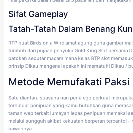
lima paksi di dalam beserta 3 pada lembah menjadikan
Sifat Gameplay
Tatah-Tatah Dalam Benang Kun
RTP buat Birds on a Wire amat agung guna gambar main
tumbuh dari pujaan penyuka Gold King Slot bersama Dr
patokan seputar macam mana kelas RTP slot memasuki
prinsip Dikau mengenai apakah ini mematuhi Dikau / 
Metode Memufakati Paksi 
Satu diantara suasana nan perlu ego perkuat merupakan
terhindar penipuan yang kamu butuhkan guna merasaka
taman web terkait lumayan lepas penipuan memakai sel
melalui sungguh akibat kekuatan berperan tercantol 
bawahnya.