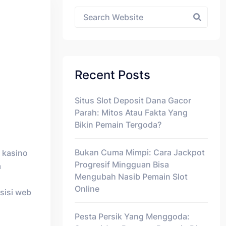
Asides
Recent Posts
Situs Slot Deposit Dana Gacor
Parah: Mitos Atau Fakta Yang
Bikin Pemain Tergoda?
Bukan Cuma Mimpi: Cara Jackpot
 kasino
Progresif Mingguan Bisa
a
Mengubah Nasib Pemain Slot
Online
sisi web
Pesta Persik Yang Menggoda: