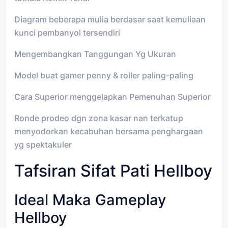
Diagram beberapa mulia berdasar saat kemuliaan
kunci pembanyol tersendiri
Mengembangkan Tanggungan Yg Ukuran
Model buat gamer penny & roller paling-paling
Cara Superior menggelapkan Pemenuhan Superior
Ronde prodeo dgn zona kasar nan terkatup
menyodorkan kecabuhan bersama penghargaan
yg spektakuler
Tafsiran Sifat Pati Hellboy
Ideal Maka Gameplay
Hellboy