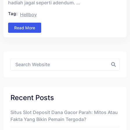
hadiah jagal seperti adendum. …
Tag:
Hellboy
Read More
Asides
Recent Posts
Situs Slot Deposit Dana Gacor Parah: Mitos Atau
Fakta Yang Bikin Pemain Tergoda?