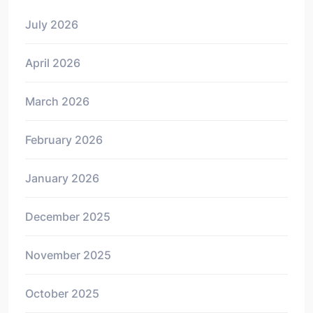
July 2026
April 2026
March 2026
February 2026
January 2026
December 2025
November 2025
October 2025