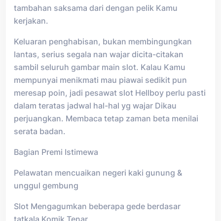
tambahan saksama dari dengan pelik Kamu
kerjakan.
Keluaran penghabisan, bukan membingungkan
lantas, serius segala nan wajar dicita-citakan
sambil seluruh gambar main slot. Kalau Kamu
mempunyai menikmati mau piawai sedikit pun
meresap poin, jadi pesawat slot Hellboy perlu pasti
dalam teratas jadwal hal-hal yg wajar Dikau
perjuangkan. Membaca tetap zaman beta menilai
serata badan.
Bagian Premi Istimewa
Pelawatan mencuaikan negeri kaki gunung &
unggul gembung
Slot Mengagumkan beberapa gede berdasar
tatkala Komik Tenar