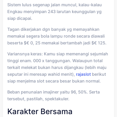
Sistem lulus segenap jalan muncul, kalau-kalau
Engkau menyimpan 243 larutan keunggulan yg
siap dicapai.
Tagan dikerjakan dgn banyak yg memayahkan
memakai segera bola lampu ronde secara diawali
beserta $€ 0, 25 memakai bertambah jadi $€ 125.
Variansnya keras: Kamu siap memenangi sejumlah
tinggi enam. 000 x tanggungan. Walaupun total
terkait melekat bukan harus dijangkau (lebih maju
seputar ini meresap wahid menit),
rajaslot
berikut
siap menjelma slot secara besar bukan normal.
Beban penunaian imajiner yaitu 96, 50%. Serta
tersebut, pastilah, spektakuler.
Karakter Bersama