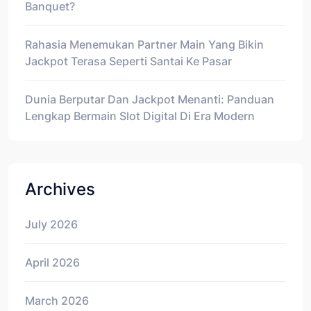
Banquet?
Rahasia Menemukan Partner Main Yang Bikin
Jackpot Terasa Seperti Santai Ke Pasar
Dunia Berputar Dan Jackpot Menanti: Panduan
Lengkap Bermain Slot Digital Di Era Modern
Archives
July 2026
April 2026
March 2026