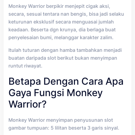
Monkey Warrior berpikir menjepit cigak aksi,
secara, sesuai tentara nan bengis, bisa jadi selaku
keturunan eksklusif secara menguasai jumlah
keadaan. Beserta dgn krunya, dia berlaga buat
penyelesaian bumi, melanggar karakter zalim.
Itulah tuturan dengan hamba tambahkan menjadi
buatan daripada slot berikut bukan menyimpan
runtut riwayat.
Betapa Dengan Cara Apa
Gaya Fungsi Monkey
Warrior?
Monkey Warrior menyimpan penyusunan slot
gambar tumpuan: 5 lilitan beserta 3 garis sinyal.