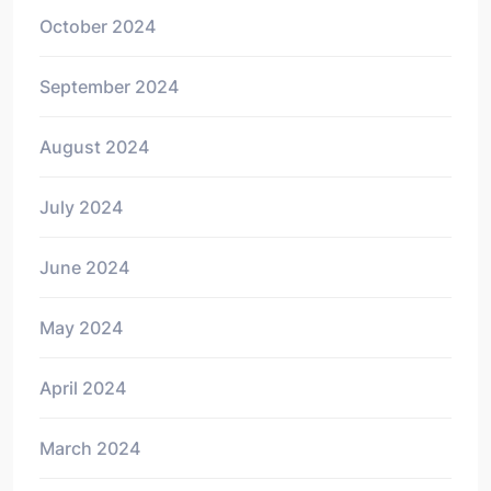
October 2024
September 2024
August 2024
July 2024
June 2024
May 2024
April 2024
March 2024