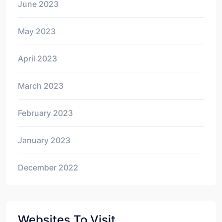
June 2023
May 2023
April 2023
March 2023
February 2023
January 2023
December 2022
Websites To Visit