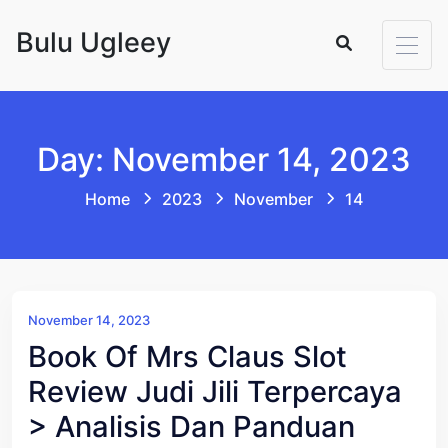
Skip to content
Bulu Ugleey
Day: November 14, 2023
Home
2023
November
14
November 14, 2023
Book Of Mrs Claus Slot
Review Judi Jili Terpercaya
> Analisis Dan Panduan