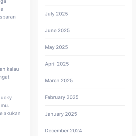
uga
pa
July 2025
nsparan
June 2025
May 2025
April 2025
lah kalau
ngat
March 2025
February 2025
Lucky
amu.
melakukan
January 2025
December 2024