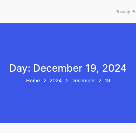
Privacy Po
Day: December 19, 2024
Home
2024
December
19