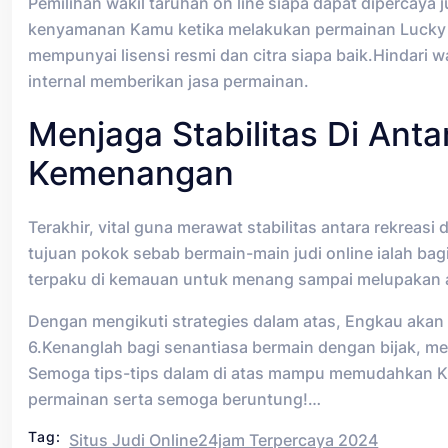
Pemilihan wakil taruhan on line siapa dapat dipercay
kenyamanan Kamu ketika melakukan permainan Lucky 6.
mempunyai lisensi resmi dan citra siapa baik.Hindari
internal memberikan jasa permainan.
Menjaga Stabilitas Di Ant
Kemenangan
Terakhir, vital guna merawat stabilitas antara rekrea
tujuan pokok sebab bermain-main judi online ialah ba
terpaku di kemauan untuk menang sampai melupakan as
Dengan mengikuti strategies dalam atas, Engkau akan
6.Kenanglah bagi senantiasa bermain dengan bijak, 
Semoga tips-tips dalam di atas mampu memudahkan K
permainan serta semoga beruntung!…
Tag:
Situs Judi Online24jam Terpercaya 2024