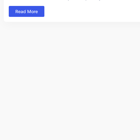
Read More