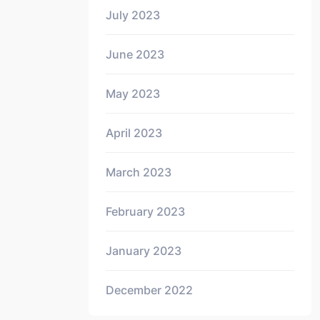
July 2023
June 2023
May 2023
April 2023
March 2023
February 2023
January 2023
December 2022