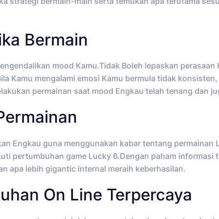
ka strategi bermain-main serta temukan apa terutama ses
ika Bermain
mengendalikan mood Kamu.Tidak Boleh lepaskan perasaan
ila Kamu mengalami emosi Kamu bermula tidak konsisten,
elakukan permainan saat mood Engkau telah tenang dan jug
Permainan
hkan Engkau guna menggunakan kabar tentang permainan 
gikuti pertumbuhan game Lucky 6.Dengan paham informasi 
apa lebih gigantic internal meraih keberhasilan.
uhan On Line Terpercaya