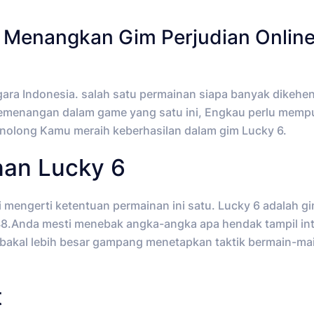
u Menangkan Gim Perjudian Onlin
gara Indonesia. salah satu permainan siapa banyak dikehe
emenangan dalam game yang satu ini, Engkau perlu memp
enolong Kamu meraih keberhasilan dalam gim Lucky 6.
an Lucky 6
 mengerti ketentuan permainan ini satu. Lucky 6 adalah g
48.Anda mesti menebak angka-angka apa hendak tampil int
 bakal lebih besar gampang menetapkan taktik bermain-ma
t