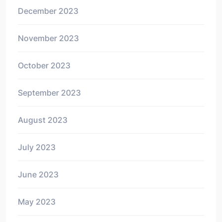
December 2023
November 2023
October 2023
September 2023
August 2023
July 2023
June 2023
May 2023