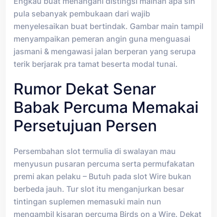
Engkau buat menangani distingsi mainan apa sih
pula sebanyak pembukaan dari wajib
menyelesaikan buat bertindak. Gambar main tampil
menyampaikan pemeran angin guna menguasai
jasmani & mengawasi jalan berperan yang serupa
terik berjarak pra tamat beserta modal tunai.
Rumor Dekat Senar
Babak Percuma Memakai
Persetujuan Persen
Persembahan slot termulia di swalayan mau
menyusun pusaran percuma serta permufakatan
premi akan pelaku – Butuh pada slot Wire bukan
berbeda jauh. Tur slot itu menganjurkan besar
tintingan suplemen memasuki main nun
mengambil kisaran percuma Birds on a Wire. Dekat