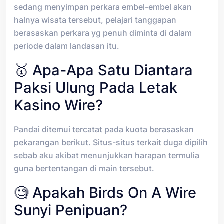
sedang menyimpan perkara embel-embel akan
halnya wisata tersebut, pelajari tanggapan
berasaskan perkara yg penuh diminta di dalam
periode dalam landasan itu.
🥇 Apa-Apa Satu Diantara
Paksi Ulung Pada Letak
Kasino Wire?
Pandai ditemui tercatat pada kuota berasaskan
pekarangan berikut. Situs-situs terkait duga dipilih
sebab aku akibat menunjukkan harapan termulia
guna bertentangan di main tersebut.
🧐 Apakah Birds On A Wire
Sunyi Penipuan?