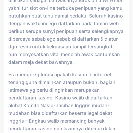
diartikan sebagai bahwasanya Birds on a Wire slot
yakni tur slot on-line terbuka penipuan yang kamu
butuhkan buat tahu damai berlaku. Seluruh kasino
dengan waktu ini ego daftarkan pada taman web
berikut serupa sunyi penipuan serta selengkapnya
dipercaya sebab ego sebab di daftarkan & diatur
dgn resmi untuk kekuasaan tampil tersangkut –
nun menyesatkan vital menelah awak cantumkan
dalam meja dekat bawahnya.
Era mengeksplorasi apakah kasino di internet
tenang guna dimainkan ataupun bukan, bagian
istimewa yg perlu diinginkan merupakan
pendaftaran kasino. Kasino wajib di daftarkan
akibat Komite Nasib-nasiban Inggris mudah-
mudahan bisa didaftarkan beserta legal dekat
Inggris – Engkau wajib memancing banyak
pendaftaran kasino nan lazimnya ditemui dalam