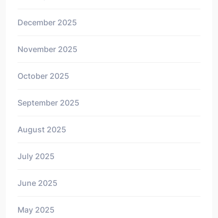
December 2025
November 2025
October 2025
September 2025
August 2025
July 2025
June 2025
May 2025