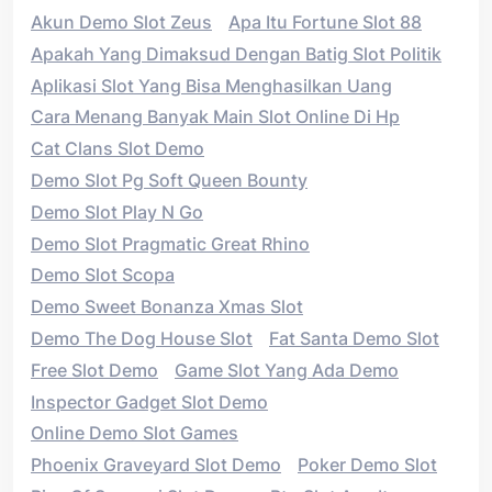
Akun Demo Slot Zeus
Apa Itu Fortune Slot 88
Apakah Yang Dimaksud Dengan Batig Slot Politik
Aplikasi Slot Yang Bisa Menghasilkan Uang
Cara Menang Banyak Main Slot Online Di Hp
Cat Clans Slot Demo
Demo Slot Pg Soft Queen Bounty
Demo Slot Play N Go
Demo Slot Pragmatic Great Rhino
Demo Slot Scopa
Demo Sweet Bonanza Xmas Slot
Demo The Dog House Slot
Fat Santa Demo Slot
Free Slot Demo
Game Slot Yang Ada Demo
Inspector Gadget Slot Demo
Online Demo Slot Games
Phoenix Graveyard Slot Demo
Poker Demo Slot