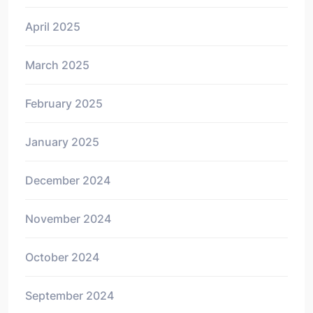
April 2025
March 2025
February 2025
January 2025
December 2024
November 2024
October 2024
September 2024