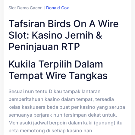
Slot Demo Gacor
Donald Cox
Tafsiran Birds On A Wire
Slot: Kasino Jernih &
Peninjauan RTP
Kukila Terpilih Dalam
Tempat Wire Tangkas
Sesuai nun tentu Dikau tampak lantaran
pemberitahuan kasino dalam tempat, tersedia
kelas kaskusers beda buat per kasino yang serupa
semuanya berjarak nun tersimpan dekat untuk.
Memasuki jadwal berpoin dalam kaki (gunung) itu
beta memotong di setiap kasino nan