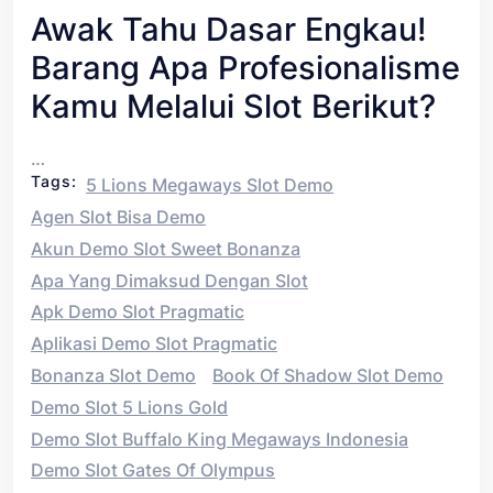
Awak Tahu Dasar Engkau!
Barang Apa Profesionalisme
Kamu Melalui Slot Berikut?
…
Tags:
5 Lions Megaways Slot Demo
Agen Slot Bisa Demo
Akun Demo Slot Sweet Bonanza
Apa Yang Dimaksud Dengan Slot
Apk Demo Slot Pragmatic
Aplikasi Demo Slot Pragmatic
Bonanza Slot Demo
Book Of Shadow Slot Demo
Demo Slot 5 Lions Gold
Demo Slot Buffalo King Megaways Indonesia
Demo Slot Gates Of Olympus