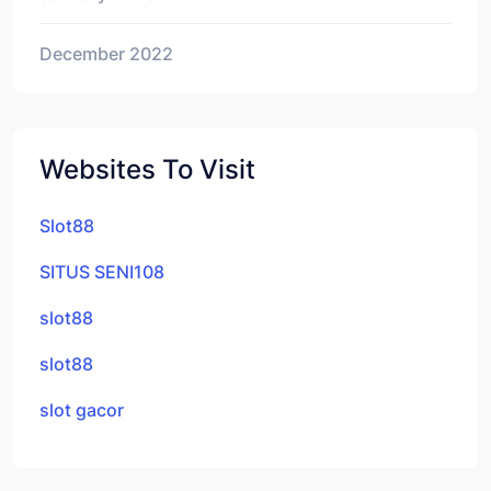
December 2022
Websites To Visit
Slot88
SITUS SENI108
slot88
slot88
slot gacor