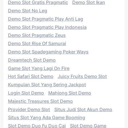
Demo Slot Gratis Pragmatic
Demo Slot Ikan
Demo Slot No Leg
Demo Slot Pragmatic Play Anti Lag
Demo Slot Pragmatic Play Indonesia
Demo Slot Pragmatic Zeus
Demo Slot Rise Of Samurai
Demo Slot Spadegaming Poker Ways
Dreamtech Slot Demo
Game Slot Yang Lagi On Fire
Hot Safari Slot Demo
Juicy Fruits Demo Slot
Kumpulan Slot Yang Sering Jackpot
Login Slot Demo
Mahjong Slot Demo
Majestic Treasures Slot Demo
Provider Demo Slot
Situs Judi Slot Akun Demo
Situs Slot Yang Ada Game Booming
Slot Demo Duo Fu Duo Cai
Slot Demo Game