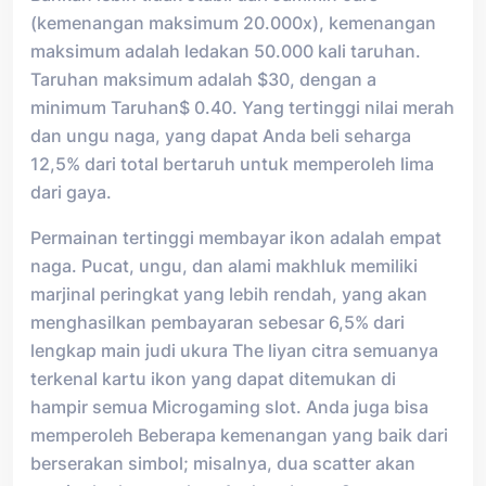
(kemenangan maksimum 20.000x), kemenangan
maksimum adalah ledakan 50.000 kali taruhan.
Taruhan maksimum adalah $30, dengan a
minimum Taruhan$ 0.40. Yang tertinggi nilai merah
dan ungu naga, yang dapat Anda beli seharga
12,5% dari total bertaruh untuk memperoleh lima
dari gaya.
Permainan tertinggi membayar ikon adalah empat
naga. Pucat, ungu, dan alami makhluk memiliki
marjinal peringkat yang lebih rendah, yang akan
menghasilkan pembayaran sebesar 6,5% dari
lengkap main judi ukura The liyan citra semuanya
terkenal kartu ikon yang dapat ditemukan di
hampir semua Microgaming slot. Anda juga bisa
memperoleh Beberapa kemenangan yang baik dari
berserakan simbol; misalnya, dua scatter akan