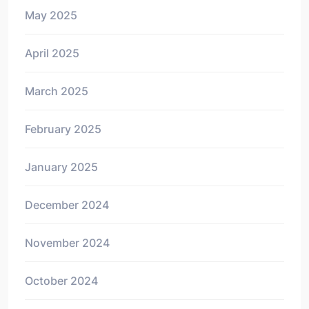
May 2025
April 2025
March 2025
February 2025
January 2025
December 2024
November 2024
October 2024