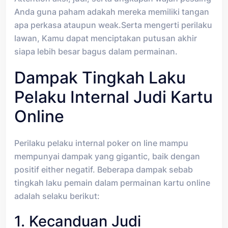
Anda guna paham adakah mereka memiliki tangan
apa perkasa ataupun weak.Serta mengerti perilaku
lawan, Kamu dapat menciptakan putusan akhir
siapa lebih besar bagus dalam permainan.
Dampak Tingkah Laku
Pelaku Internal Judi Kartu
Online
Perilaku pelaku internal poker on line mampu
mempunyai dampak yang gigantic, baik dengan
positif either negatif. Beberapa dampak sebab
tingkah laku pemain dalam permainan kartu online
adalah selaku berikut:
1. Kecanduan Judi