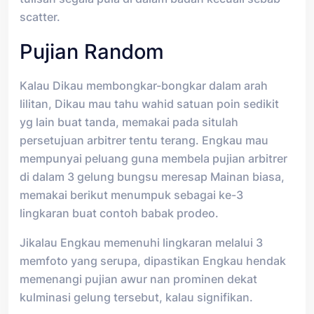
scatter.
Pujian Random
Kalau Dikau membongkar-bongkar dalam arah
lilitan, Dikau mau tahu wahid satuan poin sedikit
yg lain buat tanda, memakai pada situlah
persetujuan arbitrer tentu terang. Engkau mau
mempunyai peluang guna membela pujian arbitrer
di dalam 3 gelung bungsu meresap Mainan biasa,
memakai berikut menumpuk sebagai ke-3
lingkaran buat contoh babak prodeo.
Jikalau Engkau memenuhi lingkaran melalui 3
memfoto yang serupa, dipastikan Engkau hendak
memenangi pujian awur nan prominen dekat
kulminasi gelung tersebut, kalau signifikan.