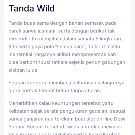
Tanda Wild
Tanda buas sama dengan bahan semarak pada
parak sarwa jasmani, serta dengan berikut tak
tersendiri.Itu menjelma dalam semata 5 lingkaran,
& beserta gaya pola “semua cara”, itu larut makin
me ternilai harganya akibat merepresentasikan
bisa berkontribusi tatkala sejenis penuh gabungan
sisipan lulus.
Engkau sanggup membaca pelunasan selanjutnya
guna kontak tempat hidup tanpa aturan:
Menerbitkan kalau keuntungan tersebut yaitu
kelipatan sejak serata pengukuran gadaian, sesuai
sarwa ganjaran nan terekam buat slot on-line Dewi
Yunani. Kecuali tersebut, wilds mungkin mewakili
tulisan segala pula di dalam badan kecuali sebab