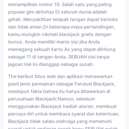
menampilkan nomor 10. Salah satu yang paling
populer gim aktivitas Di seluruh dunia adalah
getah. Menyakitkan telapak tangan dapat berisiko
dan tidak aman.Di beberapa maya pertandingan,
kamu mungkin nikmati blackjack gratis dengan
bonus. Anda memiliki manis sisi jika Anda
memegang sebuah kartu As yang dapat dihitung
sebagai 11 di tangan Anda. SEBUAH sisi tanpa
jagoan Hal ini dianggap sebagai susah.
The berikut Situs web dan aplikasi menawarkan
pasti jenis permainan sebagai Fanduel Blackjack,
meskipun fakta bahwa itu hanya ditawarkan di
perusahaan Blackjack:Namun, sebelum
menggunakan Blackjack hadiah aturan, membuat
percaya diri untuk membaca syarat dan ketentuan.
Blackjack tidak selalu olahraga yang memenuhi
syarat untuk endapan cocok bonu SEBUAH wajah