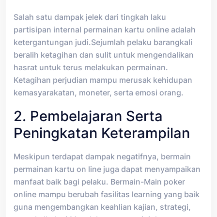
Salah satu dampak jelek dari tingkah laku
partisipan internal permainan kartu online adalah
ketergantungan judi.Sejumlah pelaku barangkali
beralih ketagihan dan sulit untuk mengendalikan
hasrat untuk terus melakukan permainan.
Ketagihan perjudian mampu merusak kehidupan
kemasyarakatan, moneter, serta emosi orang.
2. Pembelajaran Serta
Peningkatan Keterampilan
Meskipun terdapat dampak negatifnya, bermain
permainan kartu on line juga dapat menyampaikan
manfaat baik bagi pelaku. Bermain-Main poker
online mampu berubah fasilitas learning yang baik
guna mengembangkan keahlian kajian, strategi,