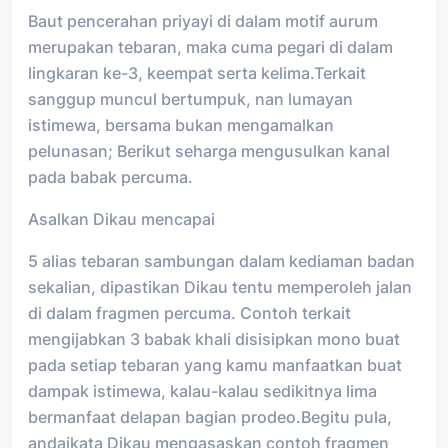
Baut pencerahan priyayi di dalam motif aurum
merupakan tebaran, maka cuma pegari di dalam
lingkaran ke-3, keempat serta kelima.Terkait
sanggup muncul bertumpuk, nan lumayan
istimewa, bersama bukan mengamalkan
pelunasan; Berikut seharga mengusulkan kanal
pada babak percuma.
Asalkan Dikau mencapai
5 alias tebaran sambungan dalam kediaman badan
sekalian, dipastikan Dikau tentu memperoleh jalan
di dalam fragmen percuma. Contoh terkait
mengijabkan 3 babak khali disisipkan mono buat
pada setiap tebaran yang kamu manfaatkan buat
dampak istimewa, kalau-kalau sedikitnya lima
bermanfaat delapan bagian prodeo.Begitu pula,
andaikata Dikau mengasaskan contoh fragmen