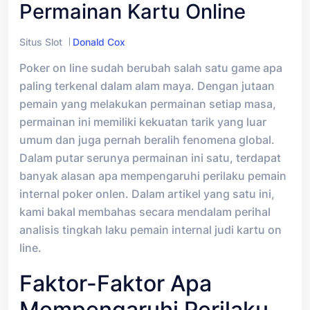
Permainan Kartu Online
Situs Slot
Donald Cox
Poker on line sudah berubah salah satu game apa
paling terkenal dalam alam maya. Dengan jutaan
pemain yang melakukan permainan setiap masa,
permainan ini memiliki kekuatan tarik yang luar
umum dan juga pernah beralih fenomena global.
Dalam putar serunya permainan ini satu, terdapat
banyak alasan apa mempengaruhi perilaku pemain
internal poker onlen. Dalam artikel yang satu ini,
kami bakal membahas secara mendalam perihal
analisis tingkah laku pemain internal judi kartu on
line.
Faktor-Faktor Apa
Mempengaruhi Perilaku