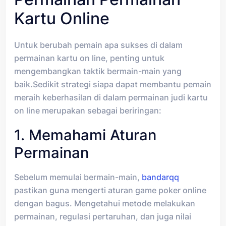
Kartu Online
Untuk berubah pemain apa sukses di dalam
permainan kartu on line, penting untuk
mengembangkan taktik bermain-main yang
baik.Sedikit strategi siapa dapat membantu pemain
meraih keberhasilan di dalam permainan judi kartu
on line merupakan sebagai beriringan:
1. Memahami Aturan
Permainan
Sebelum memulai bermain-main,
bandarqq
pastikan guna mengerti aturan game poker online
dengan bagus. Mengetahui metode melakukan
permainan, regulasi pertaruhan, dan juga nilai