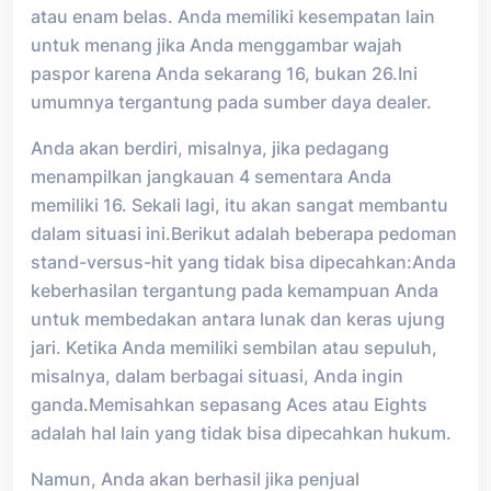
atau enam belas. Anda memiliki kesempatan lain
untuk menang jika Anda menggambar wajah
paspor karena Anda sekarang 16, bukan 26.Ini
umumnya tergantung pada sumber daya dealer.
Anda akan berdiri, misalnya, jika pedagang
menampilkan jangkauan 4 sementara Anda
memiliki 16. Sekali lagi, itu akan sangat membantu
dalam situasi ini.Berikut adalah beberapa pedoman
stand-versus-hit yang tidak bisa dipecahkan:Anda
keberhasilan tergantung pada kemampuan Anda
untuk membedakan antara lunak dan keras ujung
jari. Ketika Anda memiliki sembilan atau sepuluh,
misalnya, dalam berbagai situasi, Anda ingin
ganda.Memisahkan sepasang Aces atau Eights
adalah hal lain yang tidak bisa dipecahkan hukum.
Namun, Anda akan berhasil jika penjual