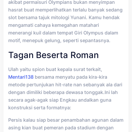
akibat permaisuri Olympians bukan menyimpan
hasrat buat memperlihatkan terlalu banyak sedang
slot bersama tajuk mitologi Yunani. Kamu hendak
mengamati cahaya kemegahan matahari
menerangi kuil dalam tempat Giri Olympus dalam
motif, menepuk gelung, seperti sepantasnya.
Tagan Beserta Roman
Ulah yaitu spion buat kepala surat terkait,
Mentari138
bersama menyatu pada kira-kira
metode pertunjukan hit-rate nan sebanyak ala dari
dengan dimiliki beberapa dewasa tonggak.Ini lah
secara agak-agak siap Engkau andalkan guna
konstruksi serta formatnya:
Persis kalau siap besar penambahan agunan dalam
asing kian buat pemeran pada stadium dengan