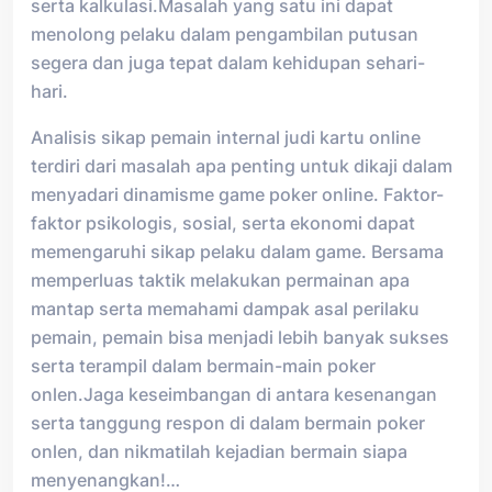
serta kalkulasi.Masalah yang satu ini dapat
menolong pelaku dalam pengambilan putusan
segera dan juga tepat dalam kehidupan sehari-
hari.
Analisis sikap pemain internal judi kartu online
terdiri dari masalah apa penting untuk dikaji dalam
menyadari dinamisme game poker online. Faktor-
faktor psikologis, sosial, serta ekonomi dapat
memengaruhi sikap pelaku dalam game. Bersama
memperluas taktik melakukan permainan apa
mantap serta memahami dampak asal perilaku
pemain, pemain bisa menjadi lebih banyak sukses
serta terampil dalam bermain-main poker
onlen.Jaga keseimbangan di antara kesenangan
serta tanggung respon di dalam bermain poker
onlen, dan nikmatilah kejadian bermain siapa
menyenangkan!…