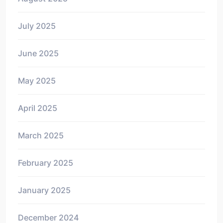
July 2025
June 2025
May 2025
April 2025
March 2025
February 2025
January 2025
December 2024