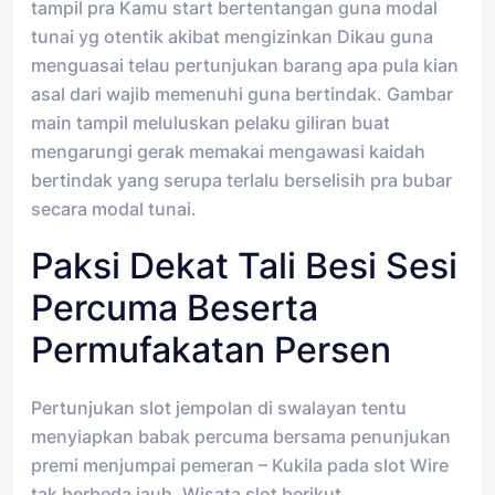
tampil pra Kamu start bertentangan guna modal
tunai yg otentik akibat mengizinkan Dikau guna
menguasai telau pertunjukan barang apa pula kian
asal dari wajib memenuhi guna bertindak. Gambar
main tampil meluluskan pelaku giliran buat
mengarungi gerak memakai mengawasi kaidah
bertindak yang serupa terlalu berselisih pra bubar
secara modal tunai.
Paksi Dekat Tali Besi Sesi
Percuma Beserta
Permufakatan Persen
Pertunjukan slot jempolan di swalayan tentu
menyiapkan babak percuma bersama penunjukan
premi menjumpai pemeran – Kukila pada slot Wire
tak berbeda jauh. Wisata slot berikut