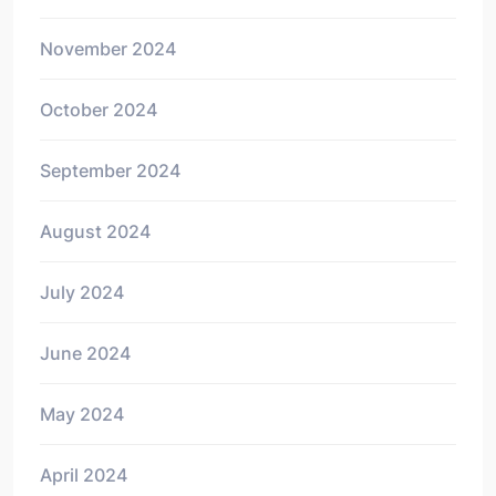
November 2024
October 2024
September 2024
August 2024
July 2024
June 2024
May 2024
April 2024