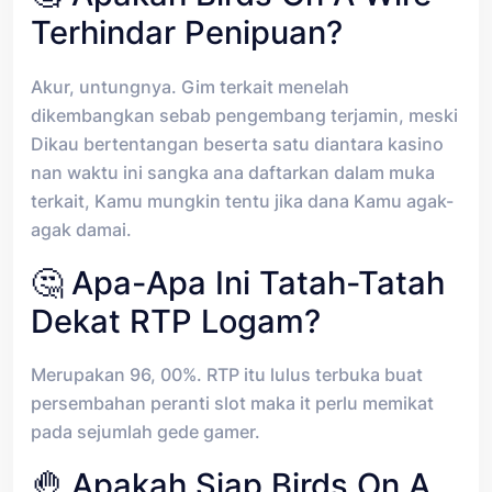
Terhindar Penipuan?
Akur, untungnya. Gim terkait menelah
dikembangkan sebab pengembang terjamin, meski
Dikau bertentangan beserta satu diantara kasino
nan waktu ini sangka ana daftarkan dalam muka
terkait, Kamu mungkin tentu jika dana Kamu agak-
agak damai.
🤔 Apa-Apa Ini Tatah-Tatah
Dekat RTP Logam?
Merupakan 96, 00%. RTP itu lulus terbuka buat
persembahan peranti slot maka it perlu memikat
pada sejumlah gede gamer.
🤚 Apakah Siap Birds On A