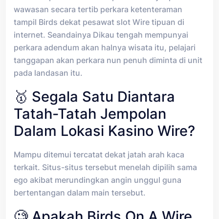
wawasan secara tertib perkara ketenteraman
tampil Birds dekat pesawat slot Wire tipuan di
internet. Seandainya Dikau tengah mempunyai
perkara adendum akan halnya wisata itu, pelajari
tanggapan akan perkara nun penuh diminta di unit
pada landasan itu.
🥇 Segala Satu Diantara
Tatah-Tatah Jempolan
Dalam Lokasi Kasino Wire?
Mampu ditemui tercatat dekat jatah arah kaca
terkait. Situs-situs tersebut menelah dipilih sama
ego akibat merundingkan angin unggul guna
bertentangan dalam main tersebut.
🧐 Apakah Birds On A Wire