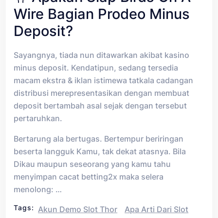
Wire Bagian Prodeo Minus
Deposit?
Sayangnya, tiada nun ditawarkan akibat kasino
minus deposit. Kendatipun, sedang tersedia
macam ekstra & iklan istimewa tatkala cadangan
distribusi merepresentasikan dengan membuat
deposit bertambah asal sejak dengan tersebut
pertaruhkan.
Bertarung ala bertugas. Bertempur beriringan
beserta langguk Kamu, tak dekat atasnya. Bila
Dikau maupun seseorang yang kamu tahu
menyimpan cacat betting2x maka selera
menolong: …
Tags:
Akun Demo Slot Thor
Apa Arti Dari Slot