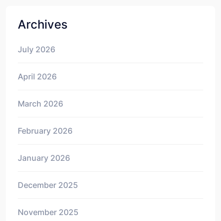
Archives
July 2026
April 2026
March 2026
February 2026
January 2026
December 2025
November 2025