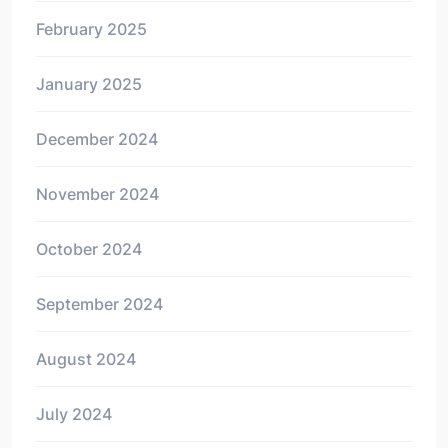
February 2025
January 2025
December 2024
November 2024
October 2024
September 2024
August 2024
July 2024