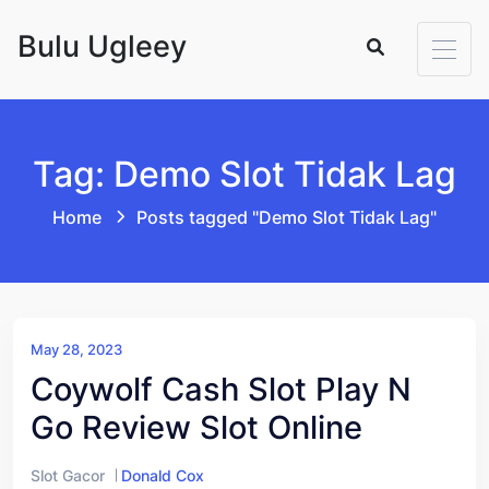
Skip to content
Bulu Ugleey
Tag: Demo Slot Tidak Lag
Home
Posts tagged "Demo Slot Tidak Lag"
May 28, 2023
Coywolf Cash Slot Play N
Go Review Slot Online
Slot Gacor
Donald Cox