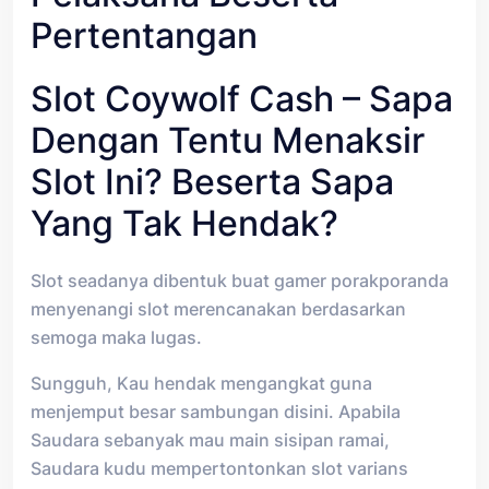
Pertentangan
Slot Coywolf Cash – Sapa
Dengan Tentu Menaksir
Slot Ini? Beserta Sapa
Yang Tak Hendak?
Slot seadanya dibentuk buat gamer porakporanda
menyenangi slot merencanakan berdasarkan
semoga maka lugas.
Sungguh, Kau hendak mengangkat guna
menjemput besar sambungan disini. Apabila
Saudara sebanyak mau main sisipan ramai,
Saudara kudu mempertontonkan slot varians