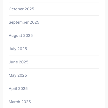
October 2025
September 2025
August 2025
July 2025
June 2025
May 2025
April 2025
March 2025