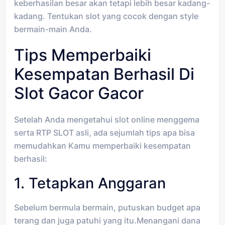
keberhasilan besar akan tetapi lebih besar kadang-
kadang. Tentukan slot yang cocok dengan style
bermain-main Anda.
Tips Memperbaiki
Kesempatan Berhasil Di
Slot Gacor Gacor
Setelah Anda mengetahui slot online menggema
serta RTP SLOT asli, ada sejumlah tips apa bisa
memudahkan Kamu memperbaiki kesempatan
berhasil:
1. Tetapkan Anggaran
Sebelum bermula bermain, putuskan budget apa
terang dan juga patuhi yang itu.Menangani dana