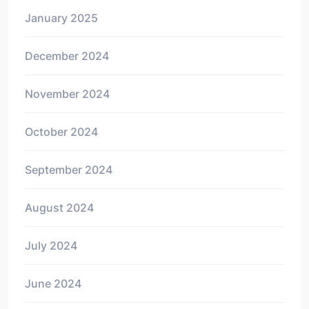
January 2025
December 2024
November 2024
October 2024
September 2024
August 2024
July 2024
June 2024