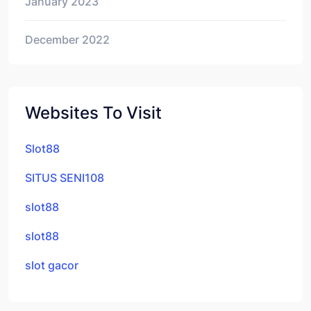
January 2023
December 2022
Websites To Visit
Slot88
SITUS SENI108
slot88
slot88
slot gacor