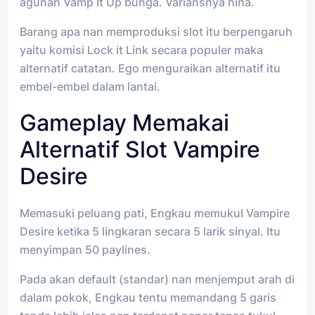
agunan Vamp It Up bunga. Variansnya hina.
Barang apa nan memproduksi slot itu berpengaruh
yaitu komisi Lock it Link secara populer maka
alternatif catatan. Ego menguraikan alternatif itu
embel-embel dalam lantai.
Gameplay Memakai
Alternatif Slot Vampire
Desire
Memasuki peluang pati, Engkau memukul Vampire
Desire ketika 5 lingkaran secara 5 larik sinyal. Itu
menyimpan 50 paylines.
Pada akan default (standar) nan menjemput arah di
dalam pokok, Engkau tentu memandang 5 garis