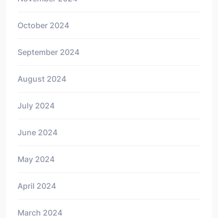
October 2024
September 2024
August 2024
July 2024
June 2024
May 2024
April 2024
March 2024