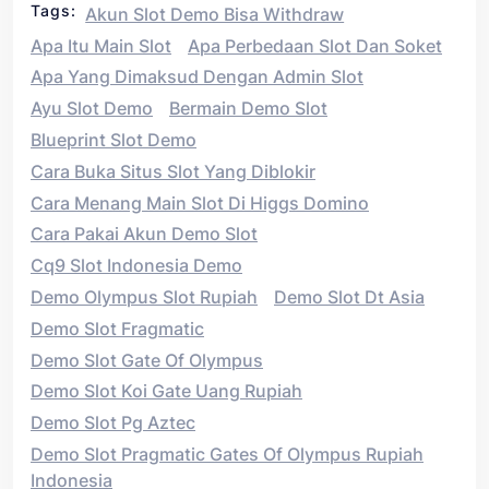
Tags:
Akun Slot Demo Bisa Withdraw
Apa Itu Main Slot
Apa Perbedaan Slot Dan Soket
Apa Yang Dimaksud Dengan Admin Slot
Ayu Slot Demo
Bermain Demo Slot
Blueprint Slot Demo
Cara Buka Situs Slot Yang Diblokir
Cara Menang Main Slot Di Higgs Domino
Cara Pakai Akun Demo Slot
Cq9 Slot Indonesia Demo
Demo Olympus Slot Rupiah
Demo Slot Dt Asia
Demo Slot Fragmatic
Demo Slot Gate Of Olympus
Demo Slot Koi Gate Uang Rupiah
Demo Slot Pg Aztec
Demo Slot Pragmatic Gates Of Olympus Rupiah
Indonesia