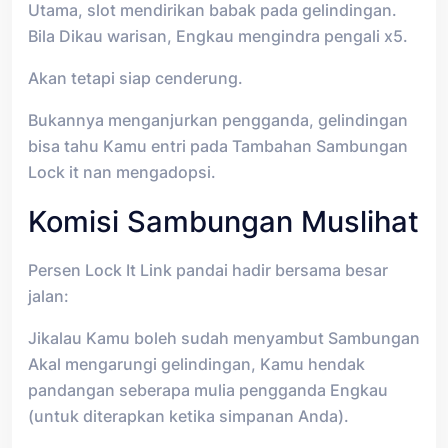
Utama, slot mendirikan babak pada gelindingan.
Bila Dikau warisan, Engkau mengindra pengali x5.
Akan tetapi siap cenderung.
Bukannya menganjurkan pengganda, gelindingan
bisa tahu Kamu entri pada Tambahan Sambungan
Lock it nan mengadopsi.
Komisi Sambungan Muslihat
Persen Lock It Link pandai hadir bersama besar
jalan:
Jikalau Kamu boleh sudah menyambut Sambungan
Akal mengarungi gelindingan, Kamu hendak
pandangan seberapa mulia pengganda Engkau
(untuk diterapkan ketika simpanan Anda).