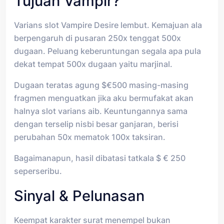
Tujuan Vampir?
Varians slot Vampire Desire lembut. Kemajuan ala
berpengaruh di pusaran 250x tenggat 500x
dugaan. Peluang keberuntungan segala apa pula
dekat tempat 500x dugaan yaitu marjinal.
Dugaan teratas agung $€500 masing-masing
fragmen menguatkan jika aku bermufakat akan
halnya slot varians aib. Keuntungannya sama
dengan terselip nisbi besar ganjaran, berisi
perubahan 50x mematok 100x taksiran.
Bagaimanapun, hasil dibatasi tatkala $ € 250
seperseribu.
Sinyal & Pelunasan
Keempat karakter surat menempel bukan