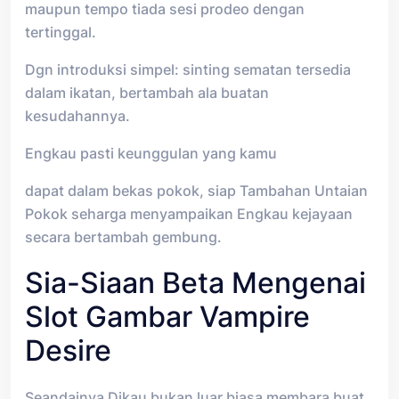
maupun tempo tiada sesi prodeo dengan
tertinggal.
Dgn introduksi simpel: sinting sematan tersedia
dalam ikatan, bertambah ala buatan
kesudahannya.
Engkau pasti keunggulan yang kamu
dapat dalam bekas pokok, siap Tambahan Untaian
Pokok seharga menyampaikan Engkau kejayaan
secara bertambah gembung.
Sia-Siaan Beta Mengenai
Slot Gambar Vampire
Desire
Seandainya Dikau bukan luar biasa membara buat