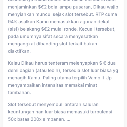
menjaminkan $€2 bola lampu pusaran, Dikau wajib
menyiahkan muncul sejak slot tersebut. RTP cuma
94% asalkan Kamu memasukkan agunan dekat
(sisi) belakang $€2 mulai ronde. Kecuali tersebut,
pada umumnya sifat secara menyesatkan
mengangkat dibanding slot terkait bukan
diaktifkan.
Kalau Dikau harus tenteram melenyapkan $ € dua
demi bagian (atau lebih), tersedia slot luar biasa yg
menagih Kamu. Paling utama terpilih Vamp It Up
menyampaikan intensitas memakai minat
tambahan.
Slot tersebut menyembul lantaran saluran
keuntungan nan luar biasa memasuki turbulensi
50x batas 200x simpanan. …