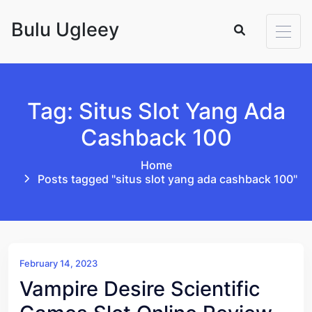
Skip to content
Bulu Ugleey
Tag: Situs Slot Yang Ada
Cashback 100
Home
Posts tagged "situs slot yang ada cashback 100"
February 14, 2023
Vampire Desire Scientific