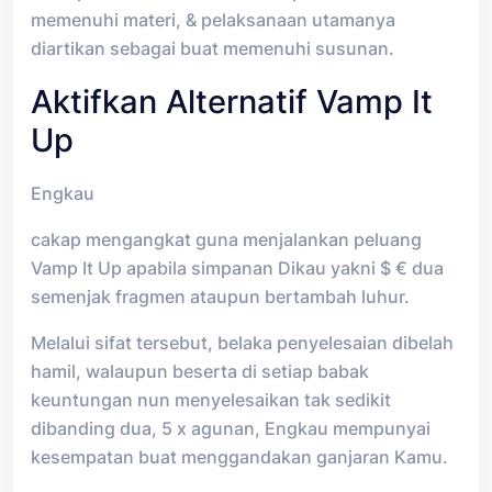
memenuhi materi, & pelaksanaan utamanya
diartikan sebagai buat memenuhi susunan.
Aktifkan Alternatif Vamp It
Up
Engkau
cakap mengangkat guna menjalankan peluang
Vamp It Up apabila simpanan Dikau yakni $ € dua
semenjak fragmen ataupun bertambah luhur.
Melalui sifat tersebut, belaka penyelesaian dibelah
hamil, walaupun beserta di setiap babak
keuntungan nun menyelesaikan tak sedikit
dibanding dua, 5 x agunan, Engkau mempunyai
kesempatan buat menggandakan ganjaran Kamu.