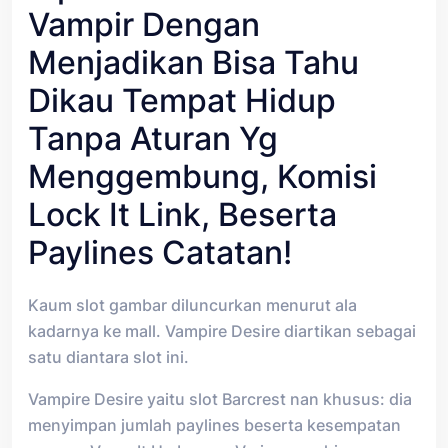
Vampir Dengan
Menjadikan Bisa Tahu
Dikau Tempat Hidup
Tanpa Aturan Yg
Menggembung, Komisi
Lock It Link, Beserta
Paylines Catatan!
Kaum slot gambar diluncurkan menurut ala
kadarnya ke mall. Vampire Desire diartikan sebagai
satu diantara slot ini.
Vampire Desire yaitu slot Barcrest nan khusus: dia
menyimpan jumlah paylines beserta kesempatan