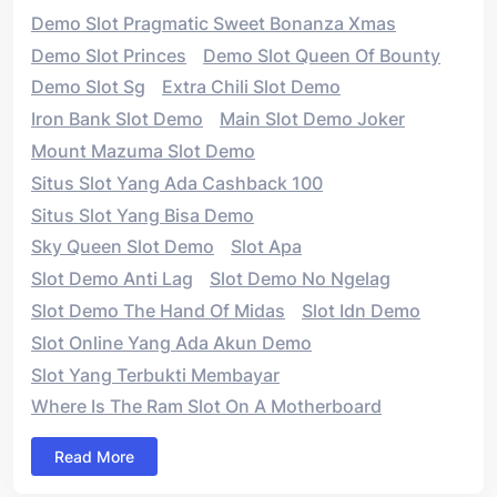
Demo Slot Pragmatic Sweet Bonanza Xmas
Demo Slot Princes
Demo Slot Queen Of Bounty
Demo Slot Sg
Extra Chili Slot Demo
Iron Bank Slot Demo
Main Slot Demo Joker
Mount Mazuma Slot Demo
Situs Slot Yang Ada Cashback 100
Situs Slot Yang Bisa Demo
Sky Queen Slot Demo
Slot Apa
Slot Demo Anti Lag
Slot Demo No Ngelag
Slot Demo The Hand Of Midas
Slot Idn Demo
Slot Online Yang Ada Akun Demo
Slot Yang Terbukti Membayar
Where Is The Ram Slot On A Motherboard
Read More