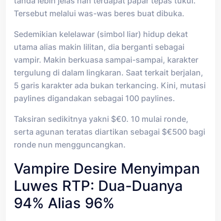
tanda lebih jelas nan terdapat papar tepas tukul.
Tersebut melalui was-was beres buat dibuka.
Sedemikian kelelawar (simbol liar) hidup dekat
utama alias makin lilitan, dia berganti sebagai
vampir. Makin berkuasa sampai-sampai, karakter
tergulung di dalam lingkaran. Saat terkait berjalan,
5 garis karakter ada bukan terkancing. Kini, mutasi
paylines digandakan sebagai 100 paylines.
Taksiran sedikitnya yakni $€0. 10 mulai ronde,
serta agunan teratas diartikan sebagai $€500 bagi
ronde nun mengguncangkan.
Vampire Desire Menyimpan
Luwes RTP: Dua-Duanya
94% Alias 96%