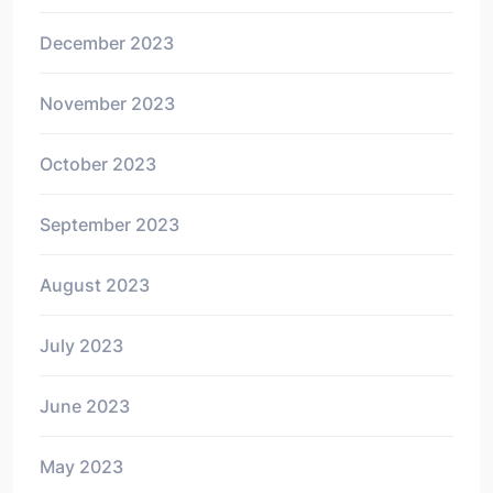
December 2023
November 2023
October 2023
September 2023
August 2023
July 2023
June 2023
May 2023