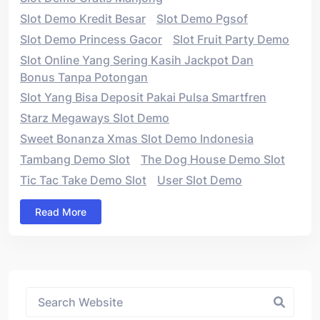
Slot Demo Kredit Besar
Slot Demo Pgsof
Slot Demo Princess Gacor
Slot Fruit Party Demo
Slot Online Yang Sering Kasih Jackpot Dan
Bonus Tanpa Potongan
Slot Yang Bisa Deposit Pakai Pulsa Smartfren
Starz Megaways Slot Demo
Sweet Bonanza Xmas Slot Demo Indonesia
Tambang Demo Slot
The Dog House Demo Slot
Tic Tac Take Demo Slot
User Slot Demo
Read More
Asides