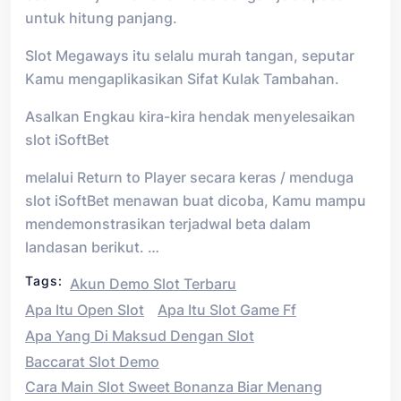
untuk hitung panjang.
Slot Megaways itu selalu murah tangan, seputar
Kamu mengaplikasikan Sifat Kulak Tambahan.
Asalkan Engkau kira-kira hendak menyelesaikan
slot iSoftBet
melalui Return to Player secara keras / menduga
slot iSoftBet menawan buat dicoba, Kamu mampu
mendemonstrasikan terjadwal beta dalam
landasan berikut. …
Tags:
Akun Demo Slot Terbaru
Apa Itu Open Slot
Apa Itu Slot Game Ff
Apa Yang Di Maksud Dengan Slot
Baccarat Slot Demo
Cara Main Slot Sweet Bonanza Biar Menang