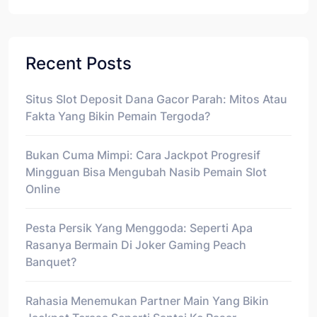
Recent Posts
Situs Slot Deposit Dana Gacor Parah: Mitos Atau
Fakta Yang Bikin Pemain Tergoda?
Bukan Cuma Mimpi: Cara Jackpot Progresif
Mingguan Bisa Mengubah Nasib Pemain Slot
Online
Pesta Persik Yang Menggoda: Seperti Apa
Rasanya Bermain Di Joker Gaming Peach
Banquet?
Rahasia Menemukan Partner Main Yang Bikin