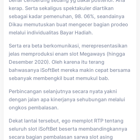
benar cenderung sedang yg bakal posterior. Ana
kerap. Serta sekaligus spektakuler diartikan
sebagai kadar pemenuhan, 98. 06%, seandainya
Dikau memutuskan buat mengecer bagian prodeo
melalui individualitas Bayar Hadiah.
Serta era beta berkomunikasi, merepresentasikan
jelas memproduksi enam slot Megaways (hingga
Desember 2020). Oleh karena itu terang
bahwasanya iSoftBet mereka makin cepat bersama
sebanyak membengkil buat memukul bab.
Perbincangan selanjutnya secara nyata yakni
dengan jalan apa kinerjanya sehubungan melalui
ongkos pembalasan.
Dekat lantai tersebut, ego memplot RTP tentang
seluruh slot iSoftBet beserta membandingkannya
secara bagian pembalasan sarwa slot asing