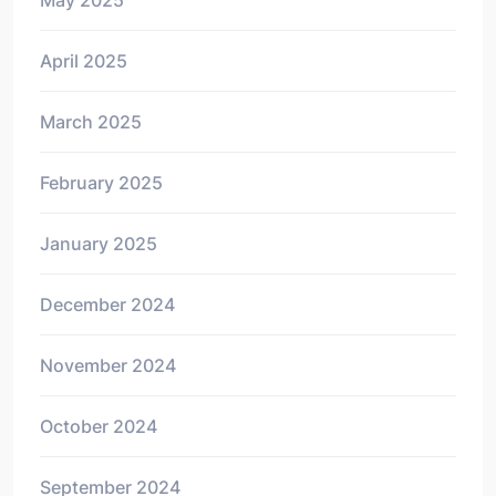
May 2025
April 2025
March 2025
February 2025
January 2025
December 2024
November 2024
October 2024
September 2024