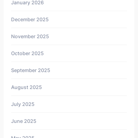
January 2026
December 2025
November 2025
October 2025
September 2025
August 2025
July 2025
June 2025