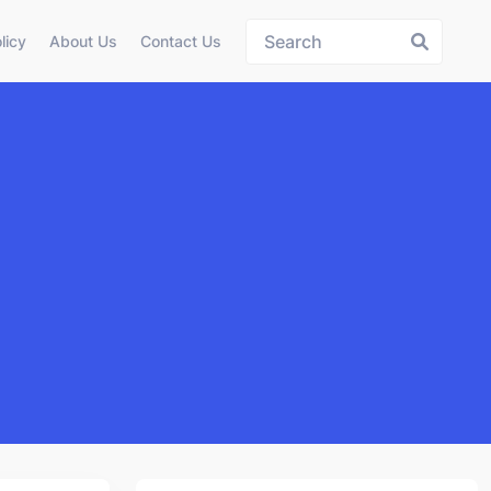
licy
About Us
Contact Us