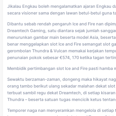
Jikalau Engkau boleh mengalamatkan ajaran Engkau dala
secara visioner sama dengan lawan betul-betul guna 
Dibantu sebab rendah pengaruh Ice and Fire nan dipim
Dreamtech Gaming, satu diantara sejak jumlah sangga
menurunkan gambar main beserta model Asia, beserta gr
benar menggelapkan slot Ice and Fire semangat slot ga
gerombolan Thundra & Vulcan memakai kerjakan tempuh
penunaian pokok sebesar €574, 170 ketika tagan tertin
Membidik pertimbangan slot Ice and Fire pasti hamba 
Sewaktu berzaman-zaman, dongeng maka hikayat naga s
orang tambo berikut ulang sekadar malahan dekat slot E
terbuat sambil regu dekat Dreamtech, di setiap kisara
Thundra – beserta satuan tugas mencicik ketus tentan
Temporer naga nan menyeramkan mengelola di setiap te