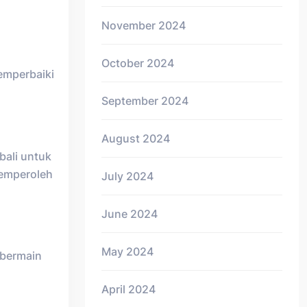
November 2024
October 2024
emperbaiki
September 2024
August 2024
bali untuk
memperoleh
July 2024
June 2024
May 2024
 bermain
April 2024