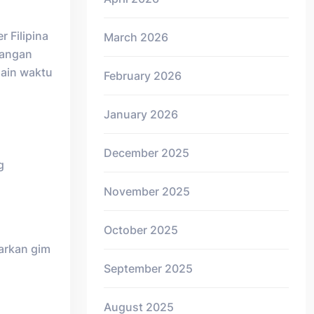
r Filipina
March 2026
gangan
main waktu
February 2026
January 2026
December 2025
g
November 2025
October 2025
warkan gim
September 2025
August 2025