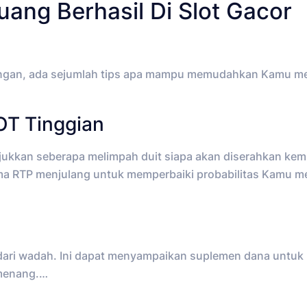
uang Berhasil Di Slot Gacor
tungan, ada sejumlah tips apa mampu memudahkan Kamu m
LOT Tinggian
jukkan seberapa melimpah duit siapa akan diserahkan kem
sama RTP menjulang untuk memperbaiki probabilitas Kamu 
dari wadah. Ini dapat menyampaikan suplemen dana untuk
 menang.…