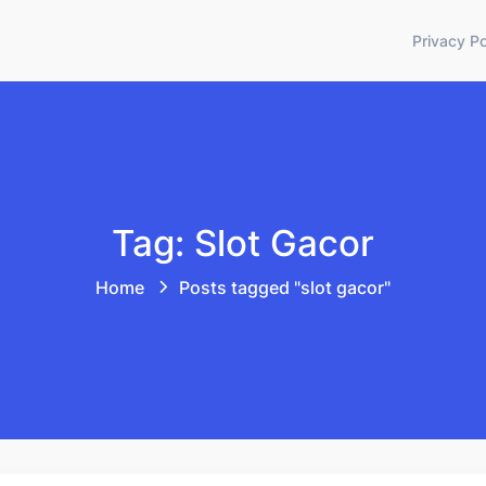
Privacy Po
Tag: Slot Gacor
Home
Posts tagged "slot gacor"