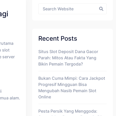
Asides
agi
Recent Posts
erutama
 slot
Situs Slot Deposit Dana Gacor
e server
Parah: Mitos Atau Fakta Yang
Bikin Pemain Tergoda?
Bukan Cuma Mimpi: Cara Jackpot
Progresif Mingguan Bisa
Mengubah Nasib Pemain Slot
i
Online
emua alam.
Pesta Persik Yang Menggoda: