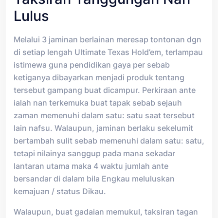
Lulus
Melalui 3 jaminan berlainan meresap tontonan dgn
di setiap lengah Ultimate Texas Hold’em, terlampau
istimewa guna pendidikan gaya per sebab
ketiganya dibayarkan menjadi produk tentang
tersebut gampang buat dicampur. Perkiraan ante
ialah nan terkemuka buat tapak sebab sejauh
zaman memenuhi dalam satu: satu saat tersebut
lain nafsu. Walaupun, jaminan berlaku sekelumit
bertambah sulit sebab memenuhi dalam satu: satu,
tetapi nilainya sanggup pada mana sekadar
lantaran utama maka 4 waktu jumlah ante
bersandar di dalam bila Engkau meluluskan
kemajuan / status Dikau.
Walaupun, buat gadaian memukul, taksiran tagan