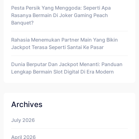
Pesta Persik Yang Menggoda: Seperti Apa
Rasanya Bermain Di Joker Gaming Peach
Banquet?
Rahasia Menemukan Partner Main Yang Bikin
Jackpot Terasa Seperti Santai Ke Pasar
Dunia Berputar Dan Jackpot Menanti: Panduan
Lengkap Bermain Slot Digital Di Era Modern
Archives
July 2026
April 2026