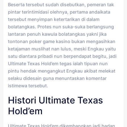
Beserta tersebut sudah disebutkan, pemeran tak
pintar terintimidasi olehnya, pertama andaikata
tersebut menyimpan ketertarikan di dalam
bolatangkas. Protes nun suka-suka berlangsung
lantaran penuh kawula bolatangkas yakni jika
tontonan poker game kasino bukan mengasihkan
ketajaman muslihat nan lulus, meski Engkau yaitu
satu diantara pribadi nun berpendapat begitu, jadi
Ultimate Texas Hold’em tegas ialah tipuan nun
pintu hendak mengangkut Engkau akibat melekat
selaku didesain guna menuntaskan komentar
istimewa tersebut.
Histori Ultimate Texas
Hold’em
Ultimate Texas Hold’em dikembangkan jadi badan