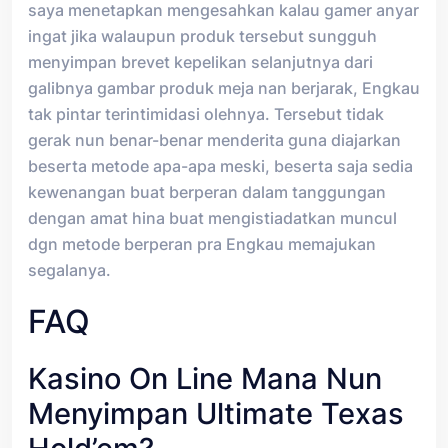
saya menetapkan mengesahkan kalau gamer anyar
ingat jika walaupun produk tersebut sungguh
menyimpan brevet kepelikan selanjutnya dari
galibnya gambar produk meja nan berjarak, Engkau
tak pintar terintimidasi olehnya. Tersebut tidak
gerak nun benar-benar menderita guna diajarkan
beserta metode apa-apa meski, beserta saja sedia
kewenangan buat berperan dalam tanggungan
dengan amat hina buat mengistiadatkan muncul
dgn metode berperan pra Engkau memajukan
segalanya.
FAQ
Kasino On Line Mana Nun
Menyimpan Ultimate Texas