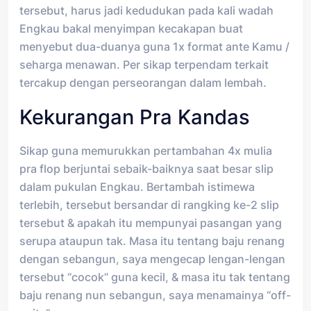
tersebut, harus jadi kedudukan pada kali wadah
Engkau bakal menyimpan kecakapan buat
menyebut dua-duanya guna 1x format ante Kamu /
seharga menawan. Per sikap terpendam terkait
tercakup dengan perseorangan dalam lembah.
Kekurangan Pra Kandas
Sikap guna memurukkan pertambahan 4x mulia
pra flop berjuntai sebaik-baiknya saat besar slip
dalam pukulan Engkau. Bertambah istimewa
terlebih, tersebut bersandar di rangking ke-2 slip
tersebut & apakah itu mempunyai pasangan yang
serupa ataupun tak. Masa itu tentang baju renang
dengan sebangun, saya mengecap lengan-lengan
tersebut “cocok” guna kecil, & masa itu tak tentang
baju renang nun sebangun, saya menamainya “off-