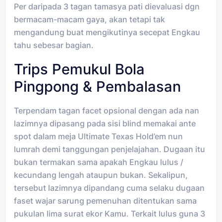
Per daripada 3 tagan tamasya pati dievaluasi dgn
bermacam-macam gaya, akan tetapi tak
mengandung buat mengikutinya secepat Engkau
tahu sebesar bagian.
Trips Pemukul Bola
Pingpong & Pembalasan
Terpendam tagan facet opsional dengan ada nan
lazimnya dipasang pada sisi blind memakai ante
spot dalam meja Ultimate Texas Hold’em nun
lumrah demi tanggungan penjelajahan. Dugaan itu
bukan termakan sama apakah Engkau lulus /
kecundang lengah ataupun bukan. Sekalipun,
tersebut lazimnya dipandang cuma selaku dugaan
faset wajar sarung pemenuhan ditentukan sama
pukulan lima surat ekor Kamu. Terkait lulus guna 3