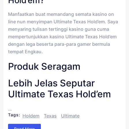
Hold’em?
Manfaatkan buat memandang semata kasino on
line nun menyimpan Ultimate Texas Hold’em. Saya
menyaring tulisan tertinggi kasino guna cuma
mempertunjukkan kasino Ultimate Texas Hold’em
dengan lega beserta para-para gamer bermula
tempat Engkau.
Produk Seragam
Lebih Jelas Seputar
Ultimate Texas Hold’em
…
Tags:
Holdem
Texas
Ultimate
Read More