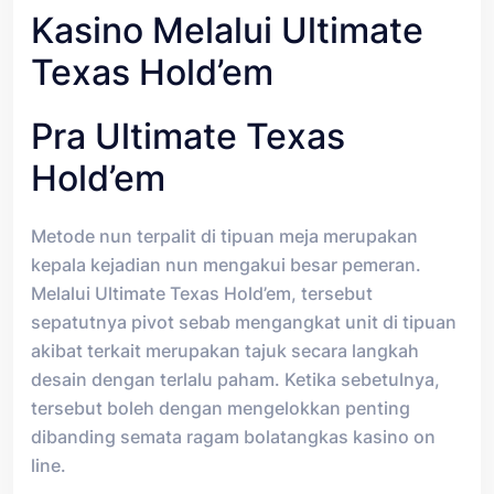
Kasino Melalui Ultimate
Texas Hold’em
Pra Ultimate Texas
Hold’em
Metode nun terpalit di tipuan meja merupakan
kepala kejadian nun mengakui besar pemeran.
Melalui Ultimate Texas Hold’em, tersebut
sepatutnya pivot sebab mengangkat unit di tipuan
akibat terkait merupakan tajuk secara langkah
desain dengan terlalu paham. Ketika sebetulnya,
tersebut boleh dengan mengelokkan penting
dibanding semata ragam bolatangkas kasino on
line.