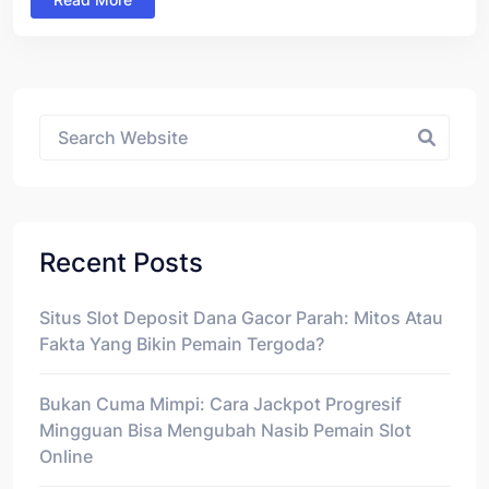
Asides
Recent Posts
Situs Slot Deposit Dana Gacor Parah: Mitos Atau
Fakta Yang Bikin Pemain Tergoda?
Bukan Cuma Mimpi: Cara Jackpot Progresif
Mingguan Bisa Mengubah Nasib Pemain Slot
Online