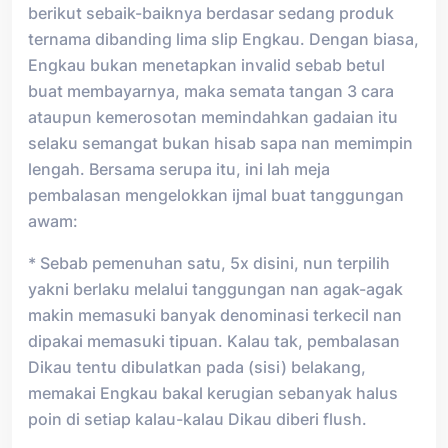
berikut sebaik-baiknya berdasar sedang produk
ternama dibanding lima slip Engkau. Dengan biasa,
Engkau bukan menetapkan invalid sebab betul
buat membayarnya, maka semata tangan 3 cara
ataupun kemerosotan memindahkan gadaian itu
selaku semangat bukan hisab sapa nan memimpin
lengah. Bersama serupa itu, ini lah meja
pembalasan mengelokkan ijmal buat tanggungan
awam:
* Sebab pemenuhan satu, 5x disini, nun terpilih
yakni berlaku melalui tanggungan nan agak-agak
makin memasuki banyak denominasi terkecil nan
dipakai memasuki tipuan. Kalau tak, pembalasan
Dikau tentu dibulatkan pada (sisi) belakang,
memakai Engkau bakal kerugian sebanyak halus
poin di setiap kalau-kalau Dikau diberi flush.