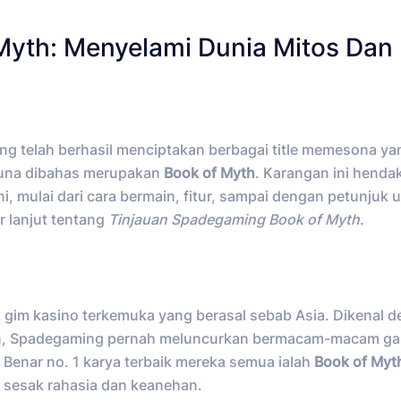
yth: Menyelami Dunia Mitos Dan
ming telah berhasil menciptakan berbagai title memesona y
 guna dibahas merupakan
Book of Myth
. Karangan ini henda
, mulai dari cara bermain, fitur, sampai dengan petunjuk 
r lanjut tentang
Tinjauan Spadegaming Book of Myth
.
k gim kasino terkemuka yang berasal sebab Asia. Dikenal 
an, Spadegaming pernah meluncurkan bermacam-macam ga
k Benar no. 1 karya terbaik mereka semua ialah
Book of Myt
 sesak rahasia dan keanehan.