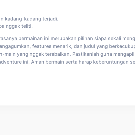
in kadang-kadang terjadi.
a nggak teliti.
anya permainan ini merupakan pilihan siapa sekali meng
mengagumkan, features menarik, dan judul yang berkecuku
main yang nggak terabaikan. Pastikanlah guna mengapli
 adventure ini. Aman bermain serta harap keberuntungan s