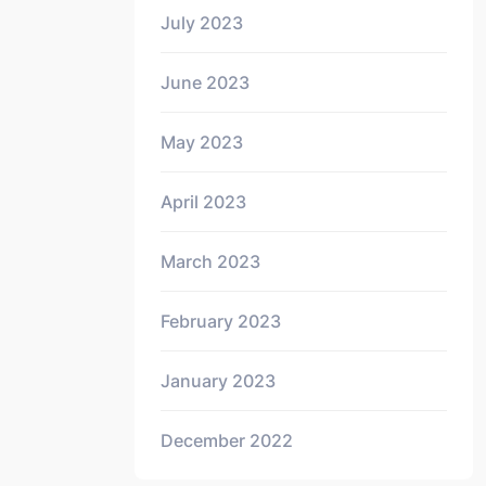
July 2023
June 2023
May 2023
April 2023
March 2023
February 2023
January 2023
December 2022