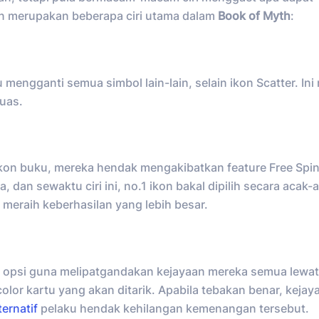
n merupakan beberapa ciri utama dalam
Book of Myth
:
 mengganti semua simbol lain-lain, selain ikon Scatter. I
uas.
kon buku, mereka hendak mengakibatkan feature Free Spin
an sewaktu ciri ini, no.1 ikon bakal dipilih secara acak-
meraih keberhasilan yang lebih besar.
psi guna melipatgandakan kejayaan mereka semua lewat 
olor kartu yang akan ditarik. Apabila tebakan benar, kejay
ternatif
pelaku hendak kehilangan kemenangan tersebut.