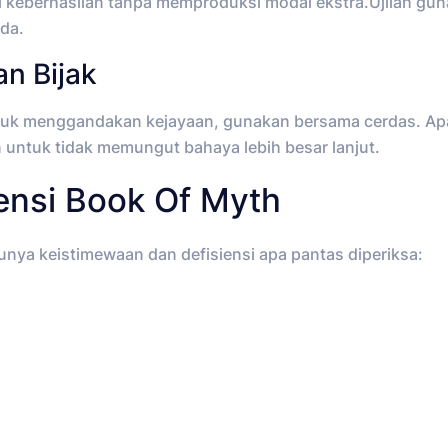
i keberhasilan tanpa memproduksi modal ekstra.Ujilah gu
nda.
an Bijak
tuk menggandakan kejayaan, gunakan bersama cerdas. Ap
 untuk tidak memungut bahaya lebih besar lanjut.
ensi Book Of Myth
nya keistimewaan dan defisiensi apa pantas diperiksa: