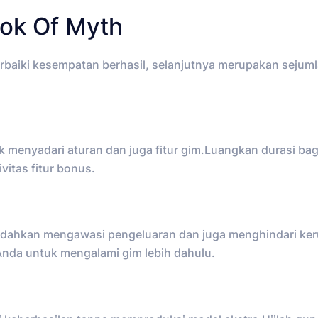
ok Of Myth
ki kesempatan berhasil, selanjutnya merupakan sejumla
 menyadari aturan dan juga fitur gim.Luangkan durasi b
vitas fitur bonus.
mudahkan mengawasi pengeluaran dan juga menghindari ke
 Anda untuk mengalami gim lebih dahulu.