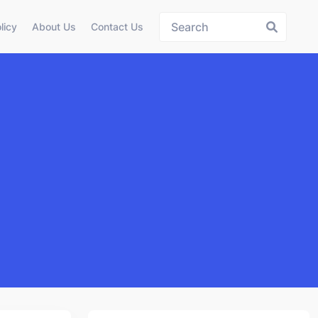
licy
About Us
Contact Us