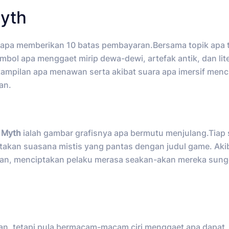
yth
s siapa memberikan 10 batas pembayaran.Bersama topik apa 
bol apa menggaet mirip dewa-dewi, artefak antik, dan lit
tampilan apa menawan serta akibat suara apa imersif menc
an.
 Myth
ialah gambar grafisnya apa bermutu menjulang.Tiap 
akan suasana mistis yang pantas dengan judul game. Akib
gan, menciptakan pelaku merasa seakan-akan mereka sun
an, tetapi pula bermacam-macam ciri menggaet apa dapat