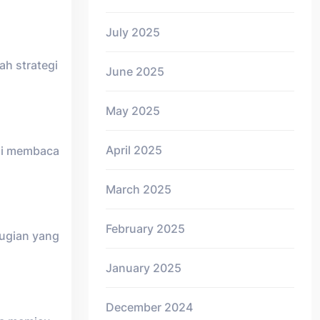
July 2025
h strategi
June 2025
May 2025
April 2025
agi membaca
March 2025
February 2025
rugian yang
January 2025
December 2024