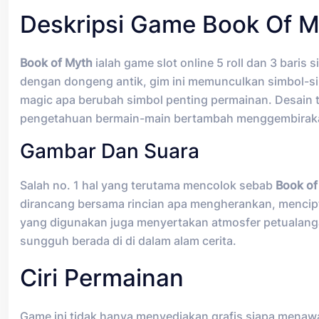
Deskripsi Game Book Of M
Book of Myth
ialah game slot online 5 roll dan 3 bari
dengan dongeng antik, gim ini memunculkan simbol-sim
magic apa berubah simbol penting permainan. Desain 
pengetahuan bermain-main bertambah menggembirak
Gambar Dan Suara
Salah no. 1 hal yang terutama mencolok sebab
Book of
dirancang bersama rincian apa mengherankan, mencipt
yang digunakan juga menyertakan atmosfer petualan
sungguh berada di di dalam alam cerita.
Ciri Permainan
Game ini tidak hanya menyediakan grafis siapa menaw