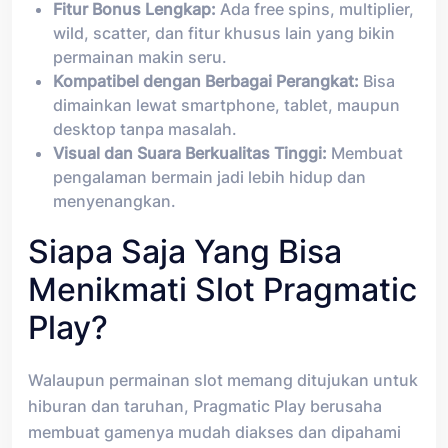
Fitur Bonus Lengkap:
Ada free spins, multiplier,
wild, scatter, dan fitur khusus lain yang bikin
permainan makin seru.
Kompatibel dengan Berbagai Perangkat:
Bisa
dimainkan lewat smartphone, tablet, maupun
desktop tanpa masalah.
Visual dan Suara Berkualitas Tinggi:
Membuat
pengalaman bermain jadi lebih hidup dan
menyenangkan.
Siapa Saja Yang Bisa
Menikmati Slot Pragmatic
Play?
Walaupun permainan slot memang ditujukan untuk
hiburan dan taruhan, Pragmatic Play berusaha
membuat gamenya mudah diakses dan dipahami