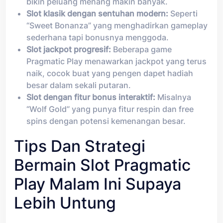
bikin peluang menang makin banyak.
Slot klasik dengan sentuhan modern:
Seperti
“Sweet Bonanza” yang menghadirkan gameplay
sederhana tapi bonusnya menggoda.
Slot jackpot progresif:
Beberapa game
Pragmatic Play menawarkan jackpot yang terus
naik, cocok buat yang pengen dapet hadiah
besar dalam sekali putaran.
Slot dengan fitur bonus interaktif:
Misalnya
“Wolf Gold” yang punya fitur respin dan free
spins dengan potensi kemenangan besar.
Tips Dan Strategi
Bermain Slot Pragmatic
Play Malam Ini Supaya
Lebih Untung