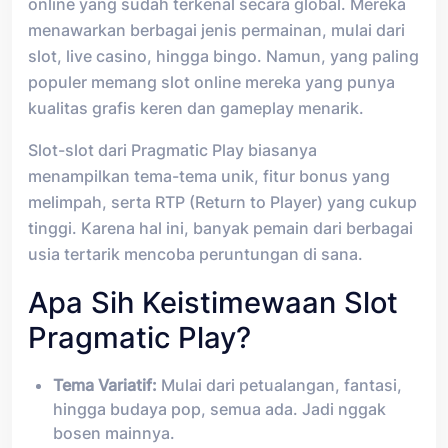
online yang sudah terkenal secara global. Mereka
menawarkan berbagai jenis permainan, mulai dari
slot, live casino, hingga bingo. Namun, yang paling
populer memang slot online mereka yang punya
kualitas grafis keren dan gameplay menarik.
Slot-slot dari Pragmatic Play biasanya
menampilkan tema-tema unik, fitur bonus yang
melimpah, serta RTP (Return to Player) yang cukup
tinggi. Karena hal ini, banyak pemain dari berbagai
usia tertarik mencoba peruntungan di sana.
Apa Sih Keistimewaan Slot
Pragmatic Play?
Tema Variatif:
Mulai dari petualangan, fantasi,
hingga budaya pop, semua ada. Jadi nggak
bosen mainnya.