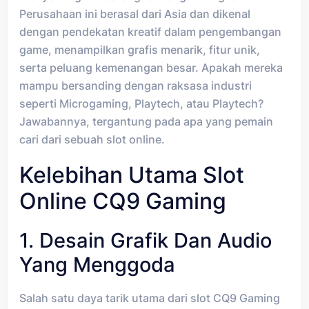
Perusahaan ini berasal dari Asia dan dikenal
dengan pendekatan kreatif dalam pengembangan
game, menampilkan grafis menarik, fitur unik,
serta peluang kemenangan besar. Apakah mereka
mampu bersanding dengan raksasa industri
seperti Microgaming, Playtech, atau Playtech?
Jawabannya, tergantung pada apa yang pemain
cari dari sebuah slot online.
Kelebihan Utama Slot
Online CQ9 Gaming
1. Desain Grafik Dan Audio
Yang Menggoda
Salah satu daya tarik utama dari slot CQ9 Gaming