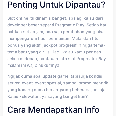
Penting Untuk Dipantau?
Slot online itu dinamis banget, apalagi kalau dari
developer besar seperti Pragmatic Play. Setiap hari,
bahkan setiap jam, ada saja perubahan yang bisa
mempengaruhi hasil permainan. Mulai dari fitur
bonus yang aktif, jackpot progresif, hingga tema-
tema baru yang dirilis. Jadi, kalau kamu pengen
selalu di depan, pantauan info slot Pragmatic Play
malam ini wajib hukumnya.
Nggak cuma soal update game, tapi juga kondisi
server, event-event spesial, sampai promo menarik
yang kadang cuma berlangsung beberapa jam aja.
Kalau kelewatan, ya sayang banget kan?
Cara Mendapatkan Info