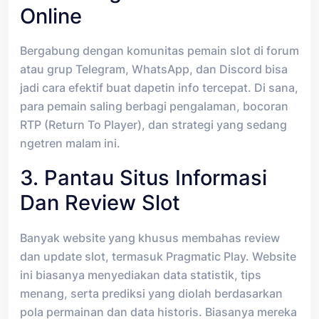
Online
Bergabung dengan komunitas pemain slot di forum
atau grup Telegram, WhatsApp, dan Discord bisa
jadi cara efektif buat dapetin info tercepat. Di sana,
para pemain saling berbagi pengalaman, bocoran
RTP (Return To Player), dan strategi yang sedang
ngetren malam ini.
3. Pantau Situs Informasi
Dan Review Slot
Banyak website yang khusus membahas review
dan update slot, termasuk Pragmatic Play. Website
ini biasanya menyediakan data statistik, tips
menang, serta prediksi yang diolah berdasarkan
pola permainan dan data historis. Biasanya mereka