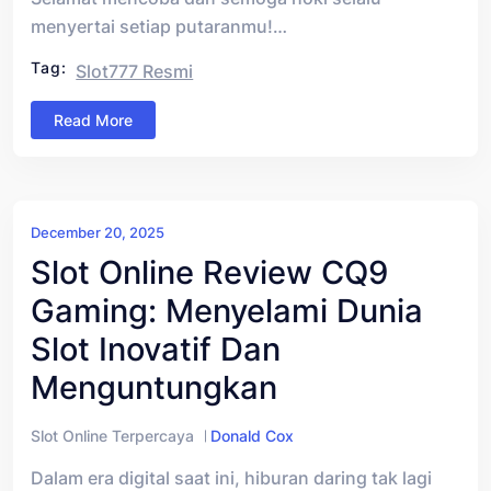
menyertai setiap putaranmu!…
Tag:
Slot777 Resmi
Read More
December 20, 2025
Slot Online Review CQ9
Gaming: Menyelami Dunia
Slot Inovatif Dan
Menguntungkan
Slot Online Terpercaya
Donald Cox
Dalam era digital saat ini, hiburan daring tak lagi