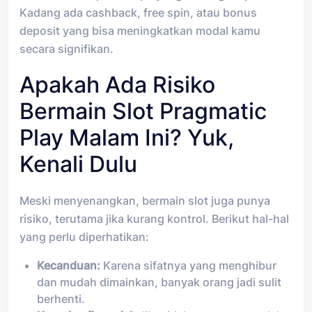
Kadang ada cashback, free spin, atau bonus
deposit yang bisa meningkatkan modal kamu
secara signifikan.
Apakah Ada Risiko
Bermain Slot Pragmatic
Play Malam Ini? Yuk,
Kenali Dulu
Meski menyenangkan, bermain slot juga punya
risiko, terutama jika kurang kontrol. Berikut hal-hal
yang perlu diperhatikan:
Kecanduan:
Karena sifatnya yang menghibur
dan mudah dimainkan, banyak orang jadi sulit
berhenti.