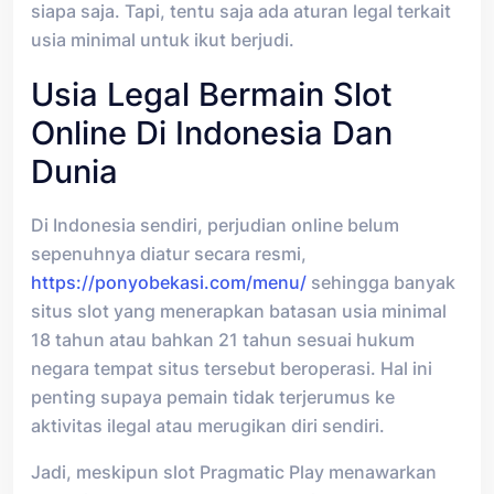
siapa saja. Tapi, tentu saja ada aturan legal terkait
usia minimal untuk ikut berjudi.
Usia Legal Bermain Slot
Online Di Indonesia Dan
Dunia
Di Indonesia sendiri, perjudian online belum
sepenuhnya diatur secara resmi,
https://ponyobekasi.com/menu/
sehingga banyak
situs slot yang menerapkan batasan usia minimal
18 tahun atau bahkan 21 tahun sesuai hukum
negara tempat situs tersebut beroperasi. Hal ini
penting supaya pemain tidak terjerumus ke
aktivitas ilegal atau merugikan diri sendiri.
Jadi, meskipun slot Pragmatic Play menawarkan