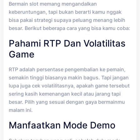
Bermain slot memang mengandalkan
keberuntungan, tapi bukan berarti kamu nggak
bisa pakai strategi supaya peluang menang lebih
besar. Berikut beberapa cara yang bisa kamu coba:
Pahami RTP Dan Volatilitas
Game
RTP adalah persentase pengembalian ke pemain,
semakin tinggi biasanya makin bagus. Tapi jangan
lupa juga cek volatilitasnya, apakah game tersebut
sering kasih kemenangan kecil atau jarang tapi
besar. Pilih yang sesuai dengan gaya bermainmu
malam ini.
Manfaatkan Mode Demo