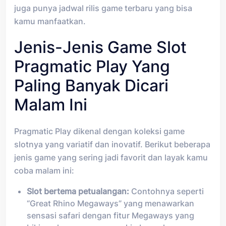
juga punya jadwal rilis game terbaru yang bisa
kamu manfaatkan.
Jenis-Jenis Game Slot
Pragmatic Play Yang
Paling Banyak Dicari
Malam Ini
Pragmatic Play dikenal dengan koleksi game
slotnya yang variatif dan inovatif. Berikut beberapa
jenis game yang sering jadi favorit dan layak kamu
coba malam ini:
Slot bertema petualangan:
Contohnya seperti
“Great Rhino Megaways” yang menawarkan
sensasi safari dengan fitur Megaways yang