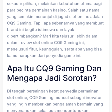
sekadar pilihan, melainkan kebutuhan utama bagi
para pecinta permainan kasino. Salah satu nama
yang semakin menonjol di jagad slot online adalah
CQ9 Gaming. Tapi, apa sebenarnya yang membuat
brand ini begitu istimewa dan layak
dipertimbangkan? Mari kita telusuri lebih dalam
dalam review slot online CQ9 Gaming ini,
menelusuri fitur, keunggulan, serta apa yang bisa
kamu harapkan dari penyedia game ini.
Apa Itu CQ9 Gaming Dan
Mengapa Jadi Sorotan?
Di tengah persaingan ketat penyedia permainan
slot online, CQ9 Gaming muncul sebagai inovator
yang ingin memberikan pengalaman bermain yang
menyenangkan sekaligus menguntungkan.