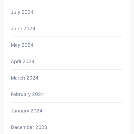
July 2024
June 2024
May 2024
April 2024
March 2024
February 2024
January 2024
December 2023