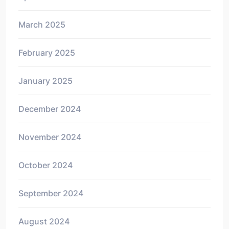
March 2025
February 2025
January 2025
December 2024
November 2024
October 2024
September 2024
August 2024