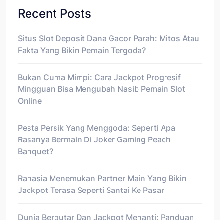
Recent Posts
Situs Slot Deposit Dana Gacor Parah: Mitos Atau
Fakta Yang Bikin Pemain Tergoda?
Bukan Cuma Mimpi: Cara Jackpot Progresif
Mingguan Bisa Mengubah Nasib Pemain Slot
Online
Pesta Persik Yang Menggoda: Seperti Apa
Rasanya Bermain Di Joker Gaming Peach
Banquet?
Rahasia Menemukan Partner Main Yang Bikin
Jackpot Terasa Seperti Santai Ke Pasar
Dunia Berputar Dan Jackpot Menanti: Panduan