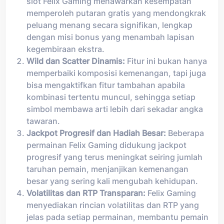
slot Felix Gaming menawarkan kesempatan
memperoleh putaran gratis yang mendongkrak
peluang menang secara signifikan, lengkap
dengan misi bonus yang menambah lapisan
kegembiraan ekstra.
Wild dan Scatter Dinamis:
Fitur ini bukan hanya
memperbaiki komposisi kemenangan, tapi juga
bisa mengaktifkan fitur tambahan apabila
kombinasi tertentu muncul, sehingga setiap
simbol membawa arti lebih dari sekadar angka
tawaran.
Jackpot Progresif dan Hadiah Besar:
Beberapa
permainan Felix Gaming didukung jackpot
progresif yang terus meningkat seiring jumlah
taruhan pemain, menjanjikan kemenangan
besar yang sering kali mengubah kehidupan.
Volatilitas dan RTP Transparan:
Felix Gaming
menyediakan rincian volatilitas dan RTP yang
jelas pada setiap permainan, membantu pemain