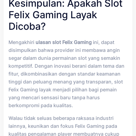
Kesimpulan: Apakah Slot
Felix Gaming Layak
Dicoba?
Mengakhiri
ulasan slot Felix Gaming
ini, dapat
disimpulkan bahwa provider ini membawa angin
segar dalam dunia permainan slot yang semakin
kompetitif. Dengan inovasi berani dalam tema dan
fitur, dikombinasikan dengan standar keamanan
tinggi dan peluang menang yang transparan, slot
Felix Gaming layak menjadi pilihan bagi pemain
yang mencari sensasi baru tanpa harus
berkompromi pada kualitas.
Walau tidak seluas beberapa raksasa industri
lainnya, keunikan dan fokus Felix Gaming pada
kualitas pengalaman player membuatnya cukup