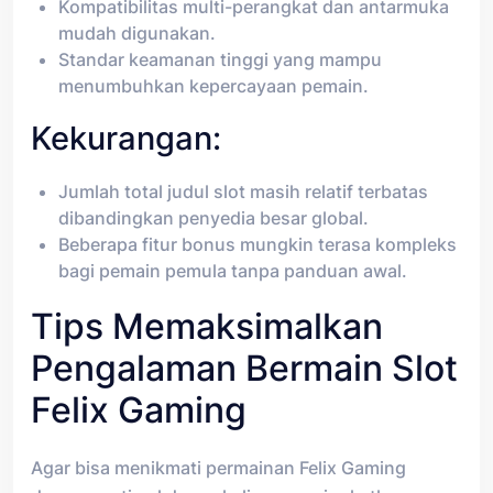
Kompatibilitas multi-perangkat dan antarmuka
mudah digunakan.
Standar keamanan tinggi yang mampu
menumbuhkan kepercayaan pemain.
Kekurangan:
Jumlah total judul slot masih relatif terbatas
dibandingkan penyedia besar global.
Beberapa fitur bonus mungkin terasa kompleks
bagi pemain pemula tanpa panduan awal.
Tips Memaksimalkan
Pengalaman Bermain Slot
Felix Gaming
Agar bisa menikmati permainan Felix Gaming